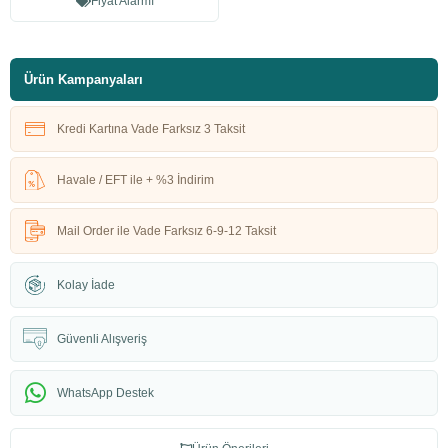
Fiyat Alarmı
Ürün Kampanyaları
Kredi Kartına Vade Farksız 3 Taksit
Havale / EFT ile + %3 İndirim
Mail Order ile Vade Farksız 6-9-12 Taksit
Kolay İade
Güvenli Alışveriş
WhatsApp Destek