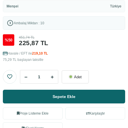
Menşei
Türkiye
Ambalaj Miktarı : 10
451,74 TL
%50
225,87 TL
Havale / EFT ile
219,10 TL
75,29 TL başlayan taksitle
Adet
Sepete Ekle
Proje Listeme Ekle
Karşılaştır