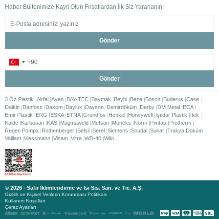
Haber Bültenimize Kayıt Olun Fırsatlardan İlk Siz Yararlanın!
Gönder
Gönder
3 Öz Plastik
Airfel
Ayen
BAY-TEC
Baymak
Beybi
Beze
Bosch
Buderus
Case
Daikin
Danfoss
Daxom
Daylux
Dayson
Demirdöküm
Derby
DM Metal
ECA
Emir Plastik
ERG
ESKA
ETNA
Grundfos
Henkel
Honeywell
Işıldar Plastik
İtek
Kalde
Karbosan
KAS
Magmaweld
Metsan
Moneks
Norm
Pimtaş
Protherm
Regen Pompa
Rothenberger
Selsil
Serel
Siemens
Soudal
Sukar
Trakya Döküm
Vaillant
Viessmann
Visam
Vitra
WD-40
Wilo
© 2026 - Safir İklimlendirme ve Isı Sis. San. ve Tic. A.Ş.
Gizlilik ve Kişisel Verilerin Korunması Politikası
Kullanım Koşulları
Çerez Ayarları