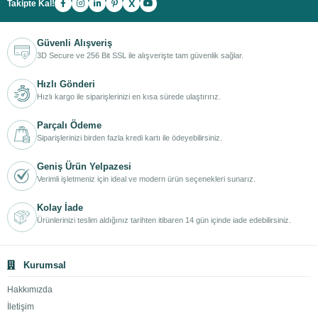
X
Takipte Kal!
Güvenli Alışveriş
3D Secure ve 256 Bit SSL ile alışverişte tam güvenlik sağlar.
Hızlı Gönderi
Hızlı kargo ile siparişlerinizi en kısa sürede ulaştırırız.
Parçalı Ödeme
Siparişlerinizi birden fazla kredi kartı ile ödeyebilirsiniz.
Geniş Ürün Yelpazesi
Verimli işletmeniz için ideal ve modern ürün seçenekleri sunarız.
Kolay İade
Ürünlerinizi teslim aldığınız tarihten itibaren 14 gün içinde iade edebilirsiniz.
Kurumsal
Hakkımızda
İletişim