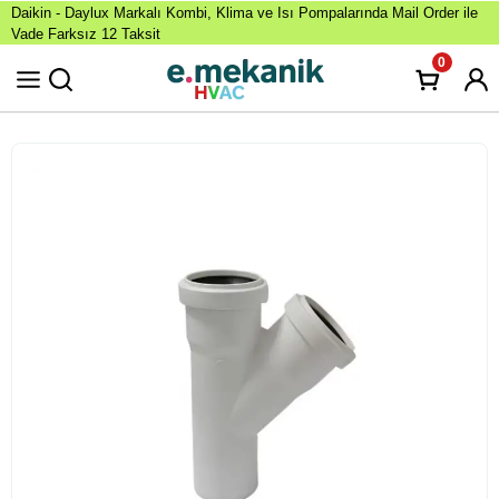
Daikin - Daylux Markalı Kombi, Klima ve Isı Pompalarında Mail Order ile
Vade Farksız 12 Taksit
0