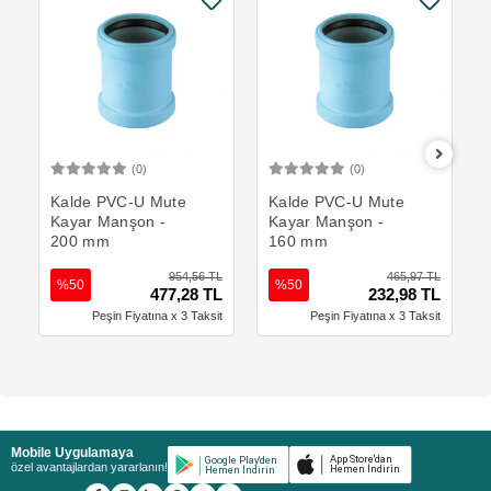
(0)
(0)
Sepete Ekle
Sepete Ekle
Kalde PVC-U Mute
Kalde PVC-U Mute
Kayar Manşon -
Kayar Manşon -
200 mm
160 mm
954,56 TL
465,97 TL
%50
%50
477,28 TL
232,98 TL
Peşin Fiyatına x 3 Taksit
Peşin Fiyatına x 3 Taksit
Mobile Uygulamaya
özel avantajlardan yararlanın!