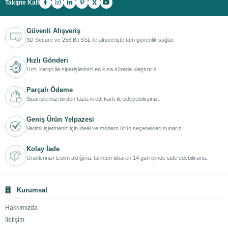
X
Takipte Kal!
Güvenli Alışveriş
3D Secure ve 256 Bit SSL ile alışverişte tam güvenlik sağlar.
Hızlı Gönderi
Hızlı kargo ile siparişlerinizi en kısa sürede ulaştırırız.
Parçalı Ödeme
Siparişlerinizi birden fazla kredi kartı ile ödeyebilirsiniz.
Geniş Ürün Yelpazesi
Verimli işletmeniz için ideal ve modern ürün seçenekleri sunarız.
Kolay İade
Ürünlerinizi teslim aldığınız tarihten itibaren 14 gün içinde iade edebilirsiniz.
Kurumsal
Hakkımızda
İletişim