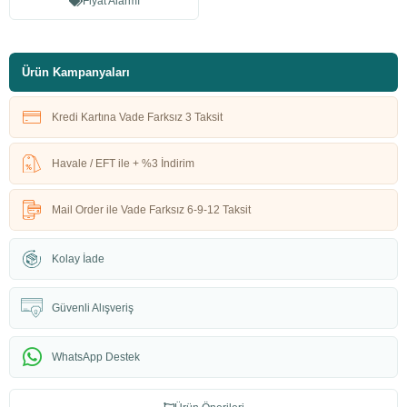
Fiyat Alarmı
Ürün Kampanyaları
Kredi Kartına Vade Farksız 3 Taksit
Havale / EFT ile + %3 İndirim
Mail Order ile Vade Farksız 6-9-12 Taksit
Kolay İade
Güvenli Alışveriş
WhatsApp Destek