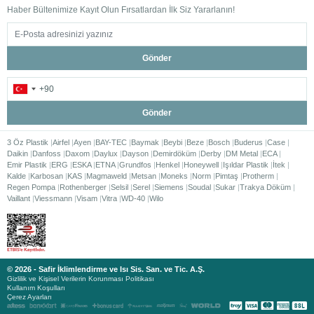
Haber Bültenimize Kayıt Olun Fırsatlardan İlk Siz Yararlanın!
Gönder
Gönder
3 Öz Plastik
Airfel
Ayen
BAY-TEC
Baymak
Beybi
Beze
Bosch
Buderus
Case
Daikin
Danfoss
Daxom
Daylux
Dayson
Demirdöküm
Derby
DM Metal
ECA
Emir Plastik
ERG
ESKA
ETNA
Grundfos
Henkel
Honeywell
Işıldar Plastik
İtek
Kalde
Karbosan
KAS
Magmaweld
Metsan
Moneks
Norm
Pimtaş
Protherm
Regen Pompa
Rothenberger
Selsil
Serel
Siemens
Soudal
Sukar
Trakya Döküm
Vaillant
Viessmann
Visam
Vitra
WD-40
Wilo
© 2026 - Safir İklimlendirme ve Isı Sis. San. ve Tic. A.Ş.
Gizlilik ve Kişisel Verilerin Korunması Politikası
Kullanım Koşulları
Çerez Ayarları