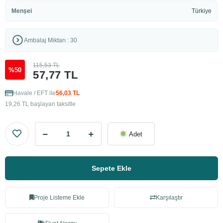
Menşei
Türkiye
Ambalaj Miktarı : 30
115,53 TL
%50
57,77 TL
Havale / EFT ile
56,03 TL
19,26 TL başlayan taksitle
Adet
Sepete Ekle
Proje Listeme Ekle
Karşılaştır