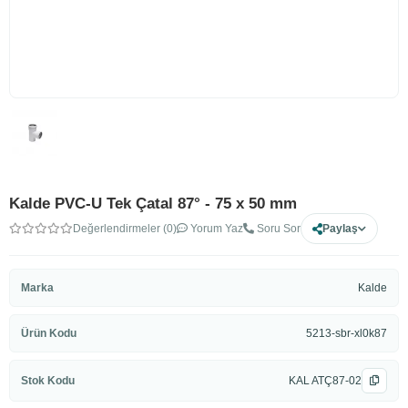
Kalde PVC-U Tek Çatal 87° - 75 x 50 mm
Değerlendirmeler (0)
Yorum Yaz
Soru Sor
Paylaş
Marka
Kalde
Ürün Kodu
5213-sbr-xl0k87
Stok Kodu
KAL ATÇ87-02