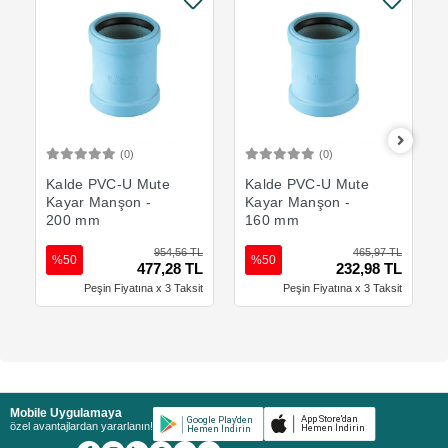
(0)
(0)
Sepete Ekle
Sepete Ekle
Kalde PVC-U Mute
Kalde PVC-U Mute
Kayar Manşon -
Kayar Manşon -
200 mm
160 mm
954,56 TL
465,97 TL
%50
%50
477,28 TL
232,98 TL
Peşin Fiyatına x 3 Taksit
Peşin Fiyatına x 3 Taksit
Mobile Uygulamaya
özel avantajlardan yararlanın!