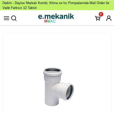
Daikin - Daylux Markalı Kombi, Klima ve Isı Pompalarında Mail Order ile
Vade Farksız 12 Taksit
0