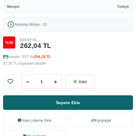
Menşei
Türkiye
Ambalaj Miktarı : 15
524,07 TL
%50
262,04 TL
Havale / EFT ile
254,18 TL
87,35 TL başlayan taksitle
Adet
Sepete Ekle
Proje Listeme Ekle
Karşılaştır