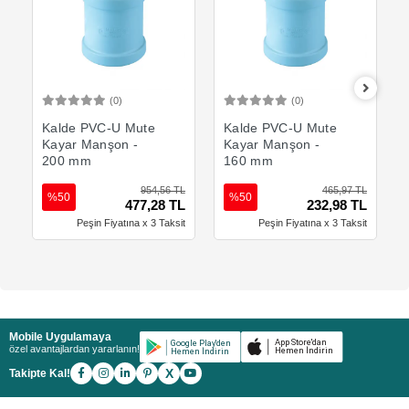
(0)
(0)
Sepete Ekle
Sepete Ekle
Kalde PVC-U Mute
Kalde PVC-U Mute
Kayar Manşon -
Kayar Manşon -
200 mm
160 mm
954,56 TL
465,97 TL
%50
%50
477,28 TL
232,98 TL
Peşin Fiyatına x 3 Taksit
Peşin Fiyatına x 3 Taksit
Mobile Uygulamaya
özel avantajlardan yararlanın!
X
Takipte Kal!