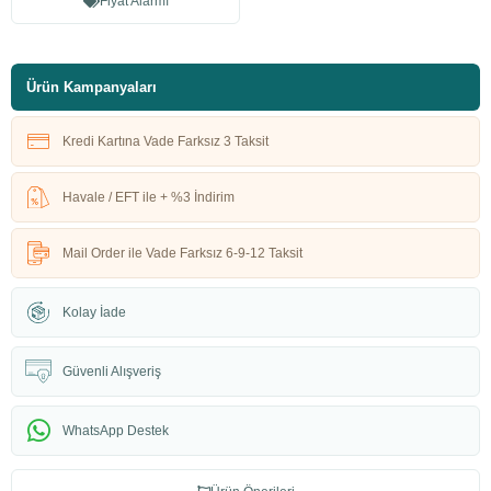
Fiyat Alarmı
Ürün Kampanyaları
Kredi Kartına Vade Farksız 3 Taksit
Havale / EFT ile + %3 İndirim
Mail Order ile Vade Farksız 6-9-12 Taksit
Kolay İade
Güvenli Alışveriş
WhatsApp Destek