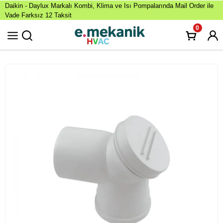
Daikin - Daylux Markalı Kombi, Klima ve Isı Pompalarında Mail Order ile
Vade Farksız 12 Taksit
0