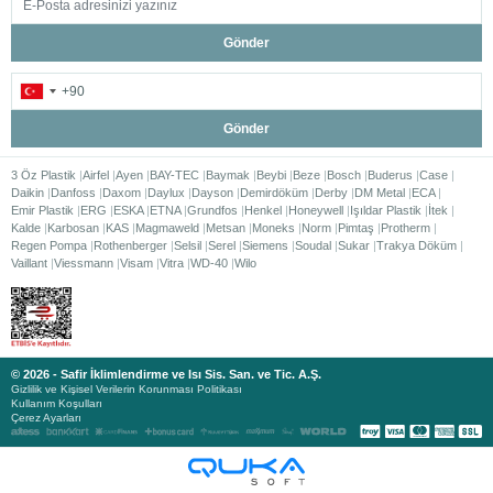
Gönder
Gönder
3 Öz Plastik
Airfel
Ayen
BAY-TEC
Baymak
Beybi
Beze
Bosch
Buderus
Case
Daikin
Danfoss
Daxom
Daylux
Dayson
Demirdöküm
Derby
DM Metal
ECA
Emir Plastik
ERG
ESKA
ETNA
Grundfos
Henkel
Honeywell
Işıldar Plastik
İtek
Kalde
Karbosan
KAS
Magmaweld
Metsan
Moneks
Norm
Pimtaş
Protherm
Regen Pompa
Rothenberger
Selsil
Serel
Siemens
Soudal
Sukar
Trakya Döküm
Vaillant
Viessmann
Visam
Vitra
WD-40
Wilo
© 2026 - Safir İklimlendirme ve Isı Sis. San. ve Tic. A.Ş.
Gizlilik ve Kişisel Verilerin Korunması Politikası
Kullanım Koşulları
Çerez Ayarları