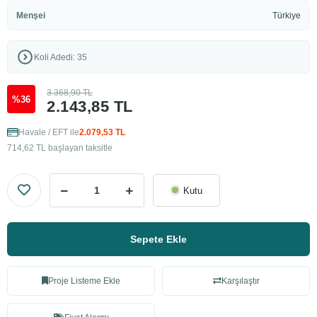
Menşei
Türkiye
Koli Adedi: 35
3.368,90 TL
%36
2.143,85 TL
Havale / EFT ile
2.079,53 TL
714,62 TL başlayan taksitle
Kutu
Sepete Ekle
Proje Listeme Ekle
Karşılaştır