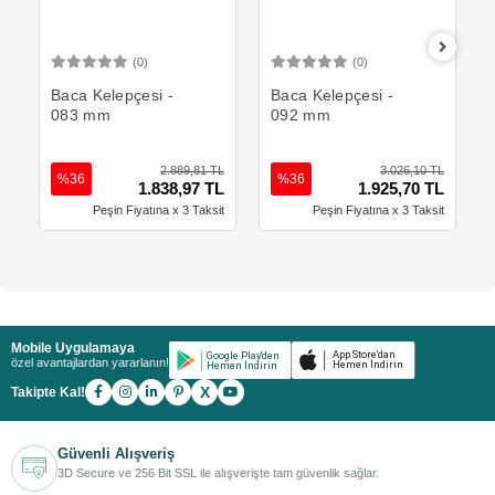
(0)
(0)
Sepete Ekle
Sepete Ekle
Baca Kelepçesi -
Baca Kelepçesi -
083 mm
092 mm
2.889,81 TL
3.026,10 TL
%36
%36
1.838,97 TL
1.925,70 TL
Peşin Fiyatına x 3 Taksit
Peşin Fiyatına x 3 Taksit
Mobile Uygulamaya
özel avantajlardan yararlanın!
X
Takipte Kal!
Güvenli Alışveriş
3D Secure ve 256 Bit SSL ile alışverişte tam güvenlik sağlar.