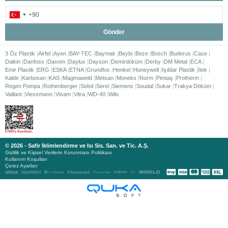
Gönder
3 Öz Plastik
Airfel
Ayen
BAY-TEC
Baymak
Beybi
Beze
Bosch
Buderus
Case
Daikin
Danfoss
Daxom
Daylux
Dayson
Demirdöküm
Derby
DM Metal
ECA
Emir Plastik
ERG
ESKA
ETNA
Grundfos
Henkel
Honeywell
Işıldar Plastik
İtek
Kalde
Karbosan
KAS
Magmaweld
Metsan
Moneks
Norm
Pimtaş
Protherm
Regen Pompa
Rothenberger
Selsil
Serel
Siemens
Soudal
Sukar
Trakya Döküm
Vaillant
Viessmann
Visam
Vitra
WD-40
Wilo
© 2026 - Safir İklimlendirme ve Isı Sis. San. ve Tic. A.Ş.
Gizlilik ve Kişisel Verilerin Korunması Politikası
Kullanım Koşulları
Çerez Ayarları