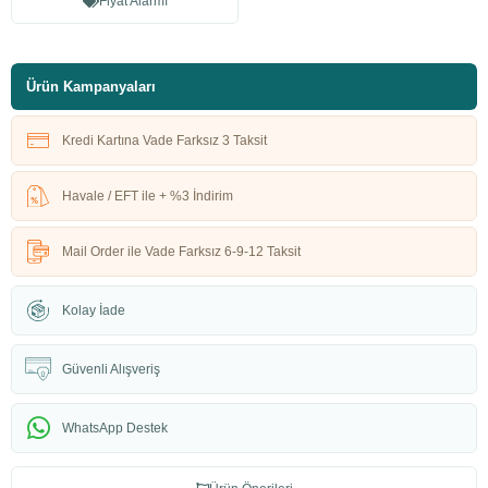
Fiyat Alarmı
Ürün Kampanyaları
Kredi Kartına Vade Farksız 3 Taksit
Havale / EFT ile + %3 İndirim
Mail Order ile Vade Farksız 6-9-12 Taksit
Kolay İade
Güvenli Alışveriş
WhatsApp Destek