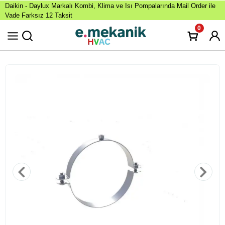
Daikin - Daylux Markalı Kombi, Klima ve Isı Pompalarında Mail Order ile
Vade Farksız 12 Taksit
0