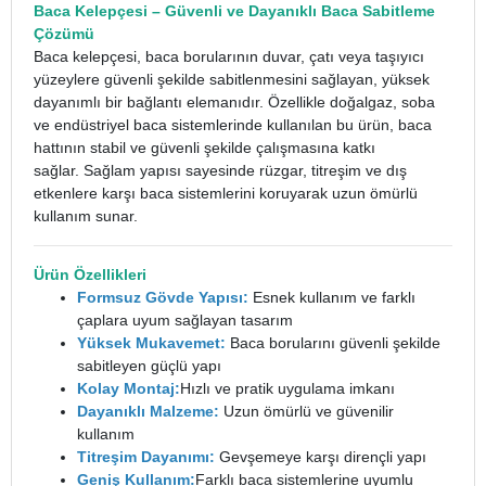
Baca Kelepçesi
– Güvenli ve Dayanıklı Baca Sabitleme
Çözümü
Baca kelepçesi, baca borularının duvar, çatı veya taşıyıcı
yüzeylere güvenli şekilde sabitlenmesini sağlayan, yüksek
dayanımlı bir bağlantı elemanıdır. Özellikle doğalgaz, soba
ve endüstriyel baca sistemlerinde kullanılan bu ürün, baca
hattının stabil ve güvenli şekilde çalışmasına katkı
sağlar.
Sağlam yapısı sayesinde rüzgar, titreşim ve dış
etkenlere karşı baca sistemlerini koruyarak uzun ömürlü
kullanım sunar.
Ürün Özellikleri
Formsuz Gövde Yapısı:
Esnek kullanım ve farklı
çaplara uyum sağlayan tasarım
Yüksek Mukavemet:
Baca borularını güvenli şekilde
sabitleyen güçlü yapı
Kolay Montaj:
Hızlı ve pratik uygulama imkanı
Dayanıklı Malzeme:
Uzun ömürlü ve güvenilir
kullanım
Titreşim Dayanımı:
Gevşemeye karşı dirençli yapı
Geniş Kullanım:
Farklı baca sistemlerine uyumlu