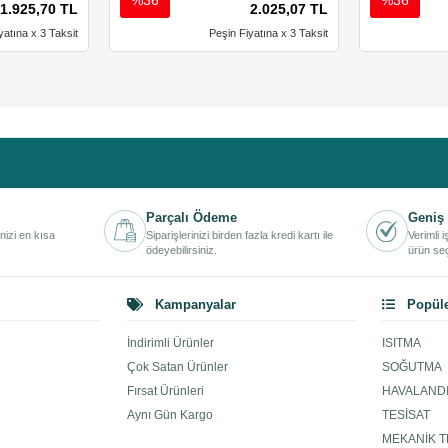
1.925,70 TL
2.025,07 TL
yatına x 3 Taksit
Peşin Fiyatına x 3 Taksit
Parçalı Ödeme
Geniş 
inizi en kısa
Siparişlerinizi birden fazla kredi kartı ile
Verimli 
ödeyebilirsiniz.
ürün seç
Kampanyalar
Popüle
İndirimli Ürünler
ISITMA
Çok Satan Ürünler
SOĞUTMA
Fırsat Ürünleri
HAVALAND
Aynı Gün Kargo
TESİSAT
MEKANİK T