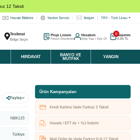
ız 12 Taksit
Havale Bildirimi
Yardım Servisi
İletişim
TRY - Türk Lirası
Teslimat
0
Proje Listem
Hesabım
Sepetim
Favori Ürünlerim
Giriş Yap / Üye Ol
0,00 TL
Bölge Seçin
K
BANYO VE
HIRDAVAT
YANGIN
MUTFAK
Ürün Kampanyaları
Paylaş
Kredi Kartına Vade Farksız 3 Taksit
NBK125
Havale / EFT ile + %3 İndirim
Türkiye
Mail Order ile Vade Farksız 6-9-12 Taksit