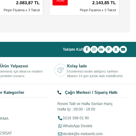
2.083,87 TL
2.143,85 TL
Peşin Fiyatına x 3 Taksit
Peşin Fiyatına x 3 Taksit
X
Takipte Kal!
Ürün Yelpazesi
Kolay İade
işletmeniz için ideal ve modern
Ürünlerinizi teslim aldığınız tarihten
enekleri sunarız.
itibaren 14 gün içinde iade edebilirsiniz.
r Kategoriler
Çağrı Merkezi / Sipariş Hattı
Resmi Tatil ve Hafta Sonları Hariç
Hafta İçi : 09:00 - 18:00
0216 398 01 90
IRMA
WhatsApp Destek
ESİSAT
destek@e-mekanik.com