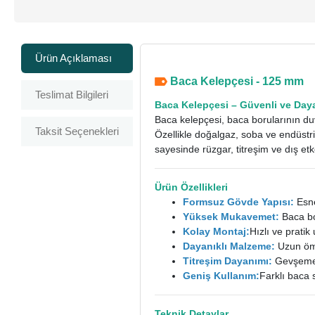
Ürün Açıklaması
Baca Kelepçesi - 125 mm
Teslimat Bilgileri
Baca Kelepçesi
– Güvenli ve Day
Baca kelepçesi, baca borularının duv
Taksit Seçenekleri
Özellikle doğalgaz, soba ve endüstri
sayesinde rüzgar, titreşim ve dış et
Ürün Özellikleri
Formsuz Gövde Yapısı:
Esne
Yüksek Mukavemet:
Baca bor
Kolay Montaj:
Hızlı ve prati
Dayanıklı Malzeme:
Uzun ömü
Titreşim Dayanımı:
Gevşemeye
Geniş Kullanım:
Farklı baca 
Teknik Detaylar