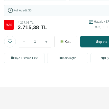
Koli Adedi: 35
Havale / EF
4.267,03 TL
%36
2.715,38 TL
905,13 TL 
Sepete 
Kutu
Proje Listeme Ekle
Karşılaştır
Fiy