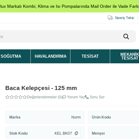
ylux Markalı Kombi, Klima ve Isı Pompalarında Mail Order ile Vade Farks
Sipariş Takip
MEKANI
SOĞUTMA
HAVALANDIRMA
TESISAT
TESISAT
Baca Kelepçesi - 125 mm
Değerlendirmeler (0)
Yorum Yaz
Soru Sor
Marka
Norm
Ürün Kodu
Stok Kodu
KEL BK07
Menşei