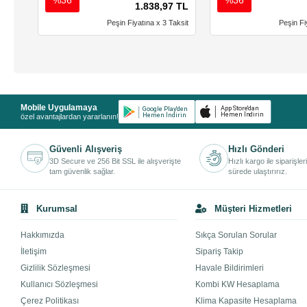
1.838,97 TL
Peşin Fiyatına x 3 Taksit
Peşin Fi
Mobile Uygulamaya
özel avantajlardan yararlanın!
Güvenli Alışveriş
Hızlı Gönderi
3D Secure ve 256 Bit SSL ile alışverişte
Hızlı kargo ile siparişler
tam güvenlik sağlar.
sürede ulaştırırız.
Kurumsal
Müşteri Hizmetleri
Hakkımızda
Sıkça Sorulan Sorular
İletişim
Sipariş Takip
Gizlilik Sözleşmesi
Havale Bildirimleri
Kullanıcı Sözleşmesi
Kombi KW Hesaplama
Çerez Politikası
Klima Kapasite Hesaplama