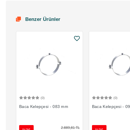
Benzer Ürünler
(0)
(0)
Sepete Ekle
Sepete 
Baca Kelepçesi - 083 mm
Baca Kelepçesi - 
2.889,81 TL
%36
%36