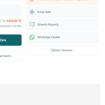
Kolay İade
T ile
2.633,92 TL
Güvenli Alışveriş
başlayan taksitle
WhatsApp Destek
Ekle
Ürün Önerileri
at Alarmı