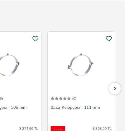
(0)
(0)
Sepete Ekle
Sepete Ekle
çesi - 105 mm
Baca Kelepçesi - 111 mm
Bac
3.274,66 TL
3.368,90 TL
%36
%