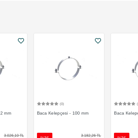
(0)
Ekle
Sepete Ekle
092 mm
Baca Kelepçesi - 100 mm
Baca Kelep
3.026,10 TL
3.182,26 TL
%36
%36