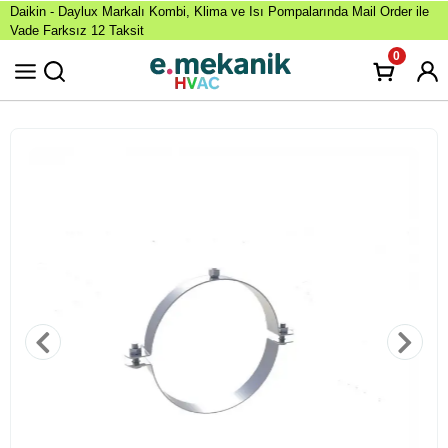
Daikin - Daylux Markalı Kombi, Klima ve Isı Pompalarında Mail Order ile
Vade Farksız 12 Taksit
0