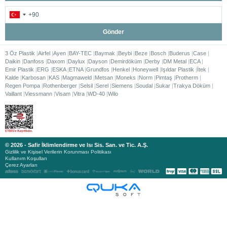
Gönder
3 Öz Plastik
Airfel
Ayen
BAY-TEC
Baymak
Beybi
Beze
Bosch
Buderus
Case
Daikin
Danfoss
Daxom
Daylux
Dayson
Demirdöküm
Derby
DM Metal
ECA
Emir Plastik
ERG
ESKA
ETNA
Grundfos
Henkel
Honeywell
Işıldar Plastik
İtek
Kalde
Karbosan
KAS
Magmaweld
Metsan
Moneks
Norm
Pimtaş
Protherm
Regen Pompa
Rothenberger
Selsil
Serel
Siemens
Soudal
Sukar
Trakya Döküm
Vaillant
Viessmann
Visam
Vitra
WD-40
Wilo
© 2026 - Safir İklimlendirme ve Isı Sis. San. ve Tic. A.Ş.
Gizlilik ve Kişisel Verilerin Korunması Politikası
Kullanım Koşulları
Çerez Ayarları