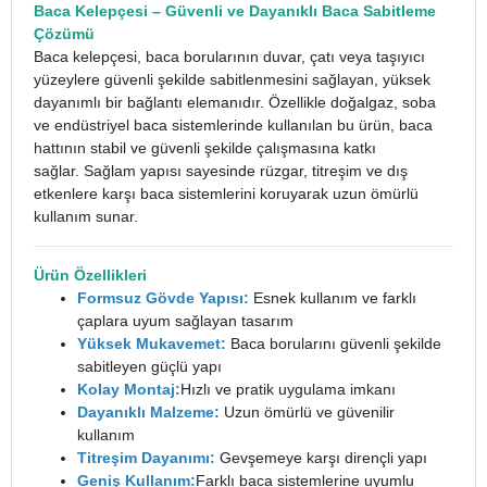
Baca Kelepçesi
– Güvenli ve Dayanıklı Baca Sabitleme
Çözümü
Baca kelepçesi, baca borularının duvar, çatı veya taşıyıcı
yüzeylere güvenli şekilde sabitlenmesini sağlayan, yüksek
dayanımlı bir bağlantı elemanıdır. Özellikle doğalgaz, soba
ve endüstriyel baca sistemlerinde kullanılan bu ürün, baca
hattının stabil ve güvenli şekilde çalışmasına katkı
sağlar.
Sağlam yapısı sayesinde rüzgar, titreşim ve dış
etkenlere karşı baca sistemlerini koruyarak uzun ömürlü
kullanım sunar.
Ürün Özellikleri
Formsuz Gövde Yapısı:
Esnek kullanım ve farklı
çaplara uyum sağlayan tasarım
Yüksek Mukavemet:
Baca borularını güvenli şekilde
sabitleyen güçlü yapı
Kolay Montaj:
Hızlı ve pratik uygulama imkanı
Dayanıklı Malzeme:
Uzun ömürlü ve güvenilir
kullanım
Titreşim Dayanımı:
Gevşemeye karşı dirençli yapı
Geniş Kullanım:
Farklı baca sistemlerine uyumlu