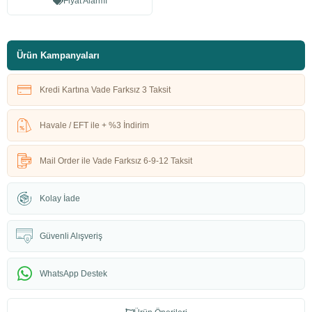
Fiyat Alarmı
Ürün Kampanyaları
Kredi Kartına Vade Farksız 3 Taksit
Havale / EFT ile + %3 İndirim
Mail Order ile Vade Farksız 6-9-12 Taksit
Kolay İade
Güvenli Alışveriş
WhatsApp Destek