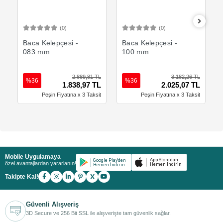
(0)
(0)
Sepete Ekle
Sepete Ekle
Baca Kelepçesi -
Baca Kelepçesi -
083 mm
100 mm
2.889,81 TL
3.182,26 TL
%36
%36
1.838,97 TL
2.025,07 TL
Peşin Fiyatına x 3 Taksit
Peşin Fiyatına x 3 Taksit
Mobile Uygulamaya
özel avantajlardan yararlanın!
X
Takipte Kal!
Güvenli Alışveriş
3D Secure ve 256 Bit SSL ile alışverişte tam güvenlik sağlar.