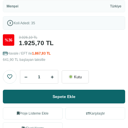
Menşei
Türkiye
Koli Adedi: 35
3.026,10 TL
%36
1.925,70 TL
Havale / EFT ile
1.867,93 TL
641,90 TL başlayan taksitle
Kutu
Sepete Ekle
Proje Listeme Ekle
Karşılaştır