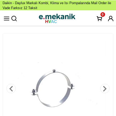
Daikin - Daylux Markalı Kombi, Klima ve Isı Pompalarında Mail Order ile
Vade Farksız 12 Taksit
0