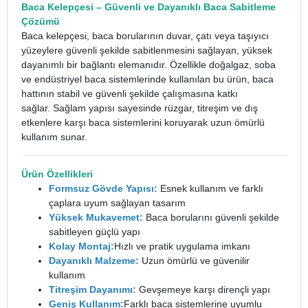
Baca Kelepçesi
– Güvenli ve Dayanıklı Baca Sabitleme
Çözümü
Baca kelepçesi, baca borularının duvar, çatı veya taşıyıcı
yüzeylere güvenli şekilde sabitlenmesini sağlayan, yüksek
dayanımlı bir bağlantı elemanıdır. Özellikle doğalgaz, soba
ve endüstriyel baca sistemlerinde kullanılan bu ürün, baca
hattının stabil ve güvenli şekilde çalışmasına katkı
sağlar.
Sağlam yapısı sayesinde rüzgar, titreşim ve dış
etkenlere karşı baca sistemlerini koruyarak uzun ömürlü
kullanım sunar.
Ürün Özellikleri
Formsuz Gövde Yapısı:
Esnek kullanım ve farklı
çaplara uyum sağlayan tasarım
Yüksek Mukavemet:
Baca borularını güvenli şekilde
sabitleyen güçlü yapı
Kolay Montaj:
Hızlı ve pratik uygulama imkanı
Dayanıklı Malzeme:
Uzun ömürlü ve güvenilir
kullanım
Titreşim Dayanımı:
Gevşemeye karşı dirençli yapı
Geniş Kullanım:
Farklı baca sistemlerine uyumlu