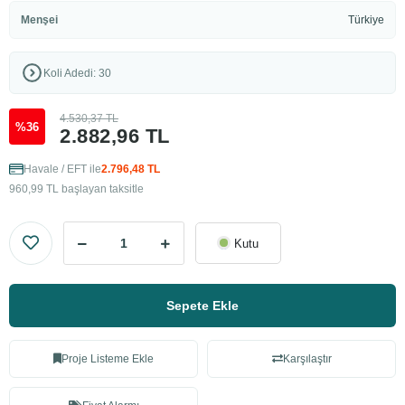
Menşei
Türkiye
Koli Adedi: 30
4.530,37 TL
%36
2.882,96 TL
Havale / EFT ile
2.796,48 TL
960,99 TL başlayan taksitle
Kutu
Sepete Ekle
Proje Listeme Ekle
Karşılaştır