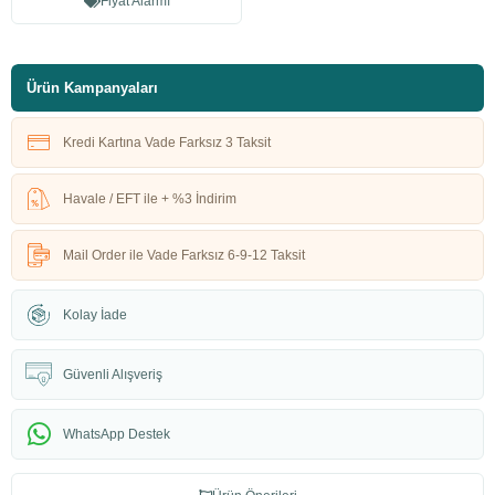
Fiyat Alarmı
Ürün Kampanyaları
Kredi Kartına Vade Farksız 3 Taksit
Havale / EFT ile + %3 İndirim
Mail Order ile Vade Farksız 6-9-12 Taksit
Kolay İade
Güvenli Alışveriş
WhatsApp Destek