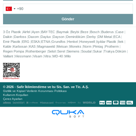
Gönder
3 Öz Plastik
Airfel
Ayen
BAY-TEC
Baymak
Beybi
Beze
Bosch
Buderus
Case
Daikin
Danfoss
Daxom
Daylux
Dayson
Demirdöküm
Derby
DM Metal
ECA
Emir Plastik
ERG
ESKA
ETNA
Grundfos
Henkel
Honeywell
Işıldar Plastik
İtek
Kalde
Karbosan
KAS
Magmaweld
Metsan
Moneks
Norm
Pimtaş
Protherm
Regen Pompa
Rothenberger
Selsil
Serel
Siemens
Soudal
Sukar
Trakya Döküm
Vaillant
Viessmann
Visam
Vitra
WD-40
Wilo
© 2026 - Safir İklimlendirme ve Isı Sis. San. ve Tic. A.Ş.
Gizlilik ve Kişisel Verilerin Korunması Politikası
Kullanım Koşulları
Çerez Ayarları