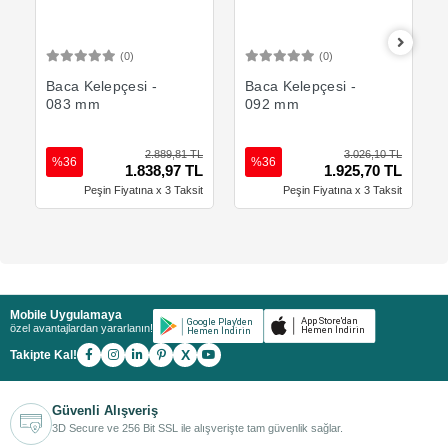
(0)
(0)
Sepete Ekle
Sepete Ekle
Baca Kelepçesi -
Baca Kelepçesi -
083 mm
092 mm
2.889,81 TL
3.026,10 TL
%36
%36
1.838,97 TL
1.925,70 TL
Peşin Fiyatına x 3 Taksit
Peşin Fiyatına x 3 Taksit
Mobile Uygulamaya
özel avantajlardan yararlanın!
X
Takipte Kal!
Güvenli Alışveriş
3D Secure ve 256 Bit SSL ile alışverişte tam güvenlik sağlar.