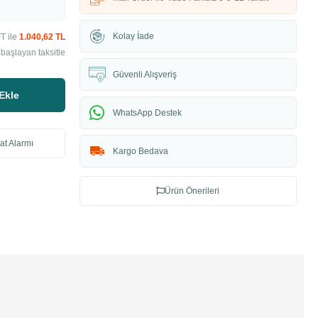
Kolay İade
T ile
1.040,62 TL
başlayan taksitle
Güvenli Alışveriş
Ekle
WhatsApp Destek
at Alarmı
Kargo Bedava
Ürün Önerileri