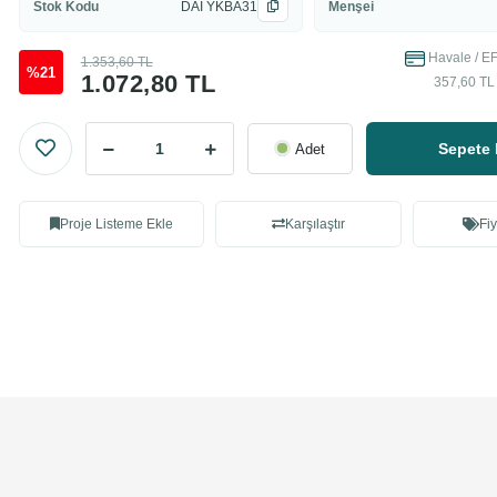
Stok Kodu
DAI YKBA31
Menşei
Havale / EF
1.353,60 TL
%21
1.072,80 TL
357,60 TL 
Sepete 
Adet
Proje Listeme Ekle
Karşılaştır
Fiy