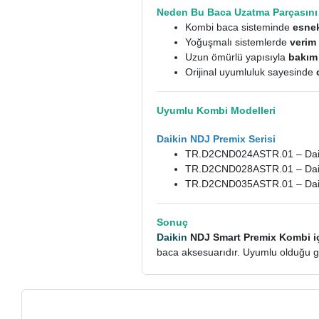
Neden Bu Baca Uzatma Parçasını 
Kombi baca sisteminde
esnek
Yoğuşmalı sistemlerde
verim
Uzun ömürlü yapısıyla
bakım 
Orijinal uyumluluk sayesinde
Uyumlu Kombi Modelleri
Daikin NDJ Premix Serisi
TR.D2CND024ASTR.01 – Daik
TR.D2CND028ASTR.01 – Daik
TR.D2CND035ASTR.01 – Daik
Sonuç
Daikin
NDJ Smart Premix Kombi iç
baca aksesuarıdır. Uyumlu olduğu ge