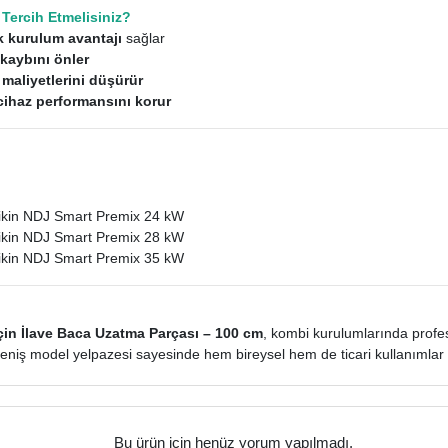
Tercih Etmelisiniz?
 kurulum avantajı
sağlar
 kaybını önler
maliyetlerini düşürür
cihaz performansını korur
in NDJ Smart Premix 24 kW
in NDJ Smart Premix 28 kW
in NDJ Smart Premix 35 kW
in İlave Baca Uzatma Parçası – 100 cm
, kombi kurulumlarında profe
niş model yelpazesi sayesinde hem bireysel hem de ticari kullanımlar iç
Bu ürün için henüz yorum yapılmadı.