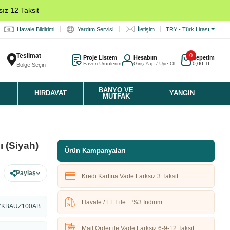
ız 12 Taksit
Havale Bildirimi
Yardım Servisi
İletişim
TRY - Türk Lirası
Teslimat
0
Proje Listem
Hesabım
Sepetim
Favori Ürünlerim
Giriş Yap / Üye Ol
0,00 TL
Bölge Seçin
K
BANYO VE
HIRDAVAT
YANGIN
MUTFAK
 (Siyah)
Ürün Kampanyaları
Paylaş
Kredi Kartına Vade Farksız 3 Taksit
Havale / EFT ile + %3 İndirim
YKBAUZ100AB
Mail Order ile Vade Farksız 6-9-12 Taksit