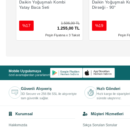
Daikin Yoğuşmalı Kombi
Daikin Yoğuşmalı K
Yatay Baca Seti
Dirseği - 90°
1.506,00 TL
%17
%19
1.255,00 TL
Peşin Fiyatına x 3 Taksit
Peşin Fi
Mobile Uygulamaya
özel avantajlardan yararlanın!
Güvenli Alışveriş
Hızlı Gönderi
3D Secure ve 256 Bit SSL ile alışverişte
Hızlı kargo ile siparişler
tam güvenlik sağlar.
sürede ulaştırırız.
Kurumsal
Müşteri Hizmetleri
Hakkımızda
Sıkça Sorulan Sorular