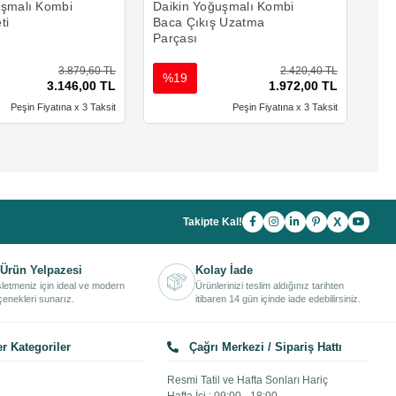
uşmalı Kombi
Daikin Yoğuşmalı Kombi
Dai
ti
Baca Çıkış Uzatma
Dik
Parçası
3.879,60 TL
2.420,40 TL
%19
%
3.146,00 TL
1.972,00 TL
Peşin Fiyatına x 3 Taksit
Peşin Fiyatına x 3 Taksit
X
Takipte Kal!
Ürün Yelpazesi
Kolay İade
işletmeniz için ideal ve modern
Ürünlerinizi teslim aldığınız tarihten
enekleri sunarız.
itibaren 14 gün içinde iade edebilirsiniz.
r Kategoriler
Çağrı Merkezi / Sipariş Hattı
Resmi Tatil ve Hafta Sonları Hariç