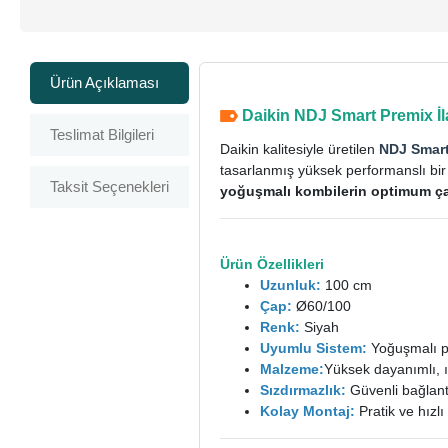
Ürün Açıklaması
Daikin NDJ Smart Premix İl
Teslimat Bilgileri
Daikin kalitesiyle üretilen
NDJ Smart
tasarlanmış yüksek performanslı bir 
Taksit Seçenekleri
yoğuşmalı kombilerin optimum çal
Ürün Özellikleri
Uzunluk:
100 cm
Çap:
Ø60/100
Renk:
Siyah
Uyumlu Sistem:
Yoğuşmalı p
Malzeme:
Yüksek dayanımlı, ı
Sızdırmazlık:
Güvenli bağlan
Kolay Montaj:
Pratik ve hızl