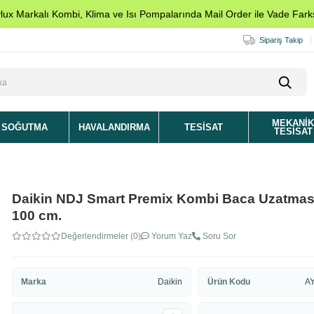
ylux Markalı Kombi, Klima ve Isı Pompalarında Mail Order ile Vade Farks
Sipariş Takip
MEKANI
SOĞUTMA
HAVALANDIRMA
TESISAT
TESISAT
Daikin NDJ Smart Premix Kombi Baca Uzatması
100 cm.
Değerlendirmeler (0)
Yorum Yaz
Soru Sor
Marka
Daikin
Ürün Kodu
A