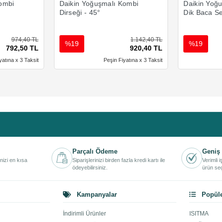
ombi
Daikin Yoğuşmalı Kombi
Daikin Yoğ
Dirseği - 45°
Dik Baca Se
974,40 TL
1.142,40 TL
%19
%19
792,50 TL
920,40 TL
yatına x 3 Taksit
Peşin Fiyatına x 3 Taksit
Parçalı Ödeme
Geniş 
inizi en kısa
Siparişlerinizi birden fazla kredi kartı ile
Verimli 
ödeyebilirsiniz.
ürün seç
Kampanyalar
Popüle
İndirimli Ürünler
ISITMA