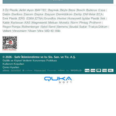
3 Öz Plastik
Airfel
Ayen
BAY-TEC
Baymak
Beybi
Beze
Bosch
Buderus
Case
Daikin
Danfoss
Daxom
Daylux
Dayson
Demirdöküm
Derby
DM Metal
ECA
Emir Plastik
ERG
ESKA
ETNA
Grundfos
Henkel
Honeywell
Işıldar Plastik
İtek
Kalde
Karbosan
KAS
Magmaweld
Metsan
Moneks
Norm
Pimtaş
Protherm
Regen Pompa
Rothenberger
Selsil
Serel
Siemens
Soudal
Sukar
Trakya Döküm
Vaillant
Viessmann
Visam
Vitra
WD-40
Wilo
© 2026 - Safir İklimlendirme ve Isı Sis. San. ve Tic. A.Ş.
Gizlilik ve Kişisel Verilerin Korunması Politikası
Kullanım Koşulları
Çerez Ayarları