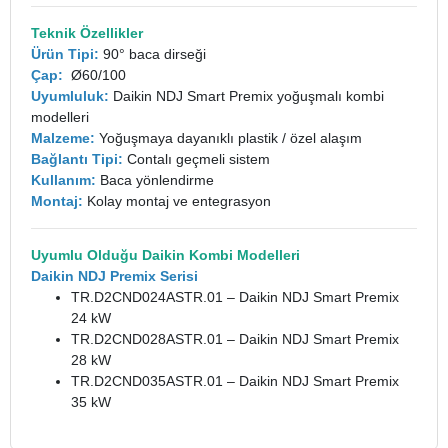
Teknik Özellikler
Ürün Tipi:
90° baca dirseği
Çap:
Ø60/100
Uyumluluk:
Daikin NDJ Smart Premix yoğuşmalı kombi
modelleri
Malzeme:
Yoğuşmaya dayanıklı plastik / özel alaşım
Bağlantı Tipi:
Contalı geçmeli sistem
Kullanım:
Baca yönlendirme
Montaj:
Kolay montaj ve entegrasyon
Uyumlu Olduğu
Daikin Kombi Modelleri
Daikin NDJ Premix Serisi
TR.D2CND024ASTR.01 – Daikin NDJ Smart Premix
24 kW
TR.D2CND028ASTR.01 – Daikin NDJ Smart Premix
28 kW
TR.D2CND035ASTR.01 – Daikin NDJ Smart Premix
35 kW