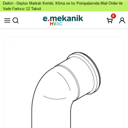
Daikin - Daylux Markalı Kombi, Klima ve Isı Pompalarında Mail Order ile
Vade Farksız 12 Taksit
0