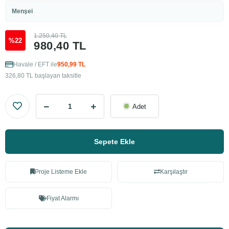
Menşei
1.250,40 TL
%22
980,40 TL
Havale / EFT ile
950,99 TL
326,80 TL başlayan taksitle
Adet
Sepete Ekle
Proje Listeme Ekle
Karşılaştır
Fiyat Alarmı