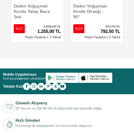
Sepete Ekle
Sepete Ekle
Daikin Yoğuşmalı
Daikin Yoğuşmalı
Kombi Yatay Baca
Kombi Dirseği -
Seti
90°
1.506,00 TL
974,40 TL
%17
%19
1.255,00 TL
792,50 TL
Peşin Fiyatına x 3 Taksit
Peşin Fiyatına x 3 Taksit
Mobile Uygulamaya
özel avantajlardan yararlanın!
X
Takipte Kal!
Güvenli Alışveriş
3D Secure ve 256 Bit SSL ile alışverişte tam güvenlik sağlar.
Hızlı Gönderi
Hızlı kargo ile siparişlerinizi en kısa sürede ulaştırırız.