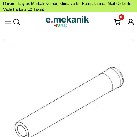
Daikin - Daylux Markalı Kombi, Klima ve Isı Pompalarında Mail Order ile
Vade Farksız 12 Taksit
0