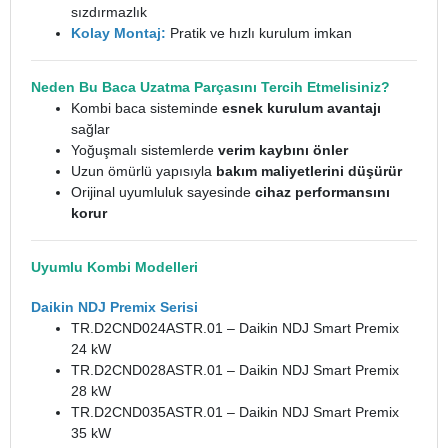
sızdırmazlık
Kolay Montaj:
Pratik ve hızlı kurulum imkan
Neden Bu Baca Uzatma Parçasını Tercih Etmelisiniz?
Kombi baca sisteminde
esnek kurulum avantajı
sağlar
Yoğuşmalı sistemlerde
verim kaybını önler
Uzun ömürlü yapısıyla
bakım maliyetlerini düşürür
Orijinal uyumluluk sayesinde
cihaz performansını
korur
Uyumlu Kombi Modelleri
Daikin NDJ Premix Serisi
TR.D2CND024ASTR.01 – Daikin NDJ Smart Premix
24 kW
TR.D2CND028ASTR.01 – Daikin NDJ Smart Premix
28 kW
TR.D2CND035ASTR.01 – Daikin NDJ Smart Premix
35 kW