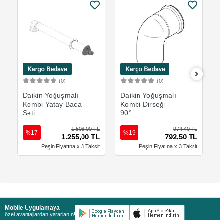
(0)
(0)
Sepete Ekle
Sepete Ekle
Daikin Yoğuşmalı
Daikin Yoğuşmalı
Kombi Yatay Baca
Kombi Dirseği -
Seti
90°
1.506,00 TL
974,40 TL
%17
%19
1.255,00 TL
792,50 TL
Peşin Fiyatına x 3 Taksit
Peşin Fiyatına x 3 Taksit
Mobile Uygulamaya
özel avantajlardan yararlanın!