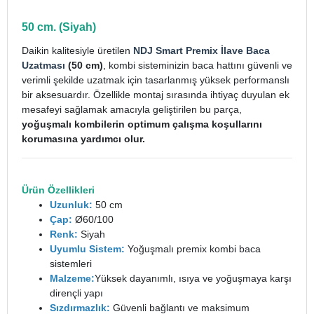
50 cm. (Siyah)
Daikin kalitesiyle üretilen
NDJ Smart Premix İlave Baca
Uzatması
(50 cm)
, kombi sisteminizin baca hattını güvenli ve
verimli şekilde uzatmak için tasarlanmış yüksek performanslı
bir aksesuardır. Özellikle montaj sırasında ihtiyaç duyulan ek
mesafeyi sağlamak amacıyla geliştirilen bu parça,
yoğuşmalı kombilerin optimum çalışma koşullarını
korumasına yardımcı olur.
Ürün Özellikleri
Uzunluk:
50 cm
Çap:
Ø60/100
Renk:
Siyah
Uyumlu Sistem:
Yoğuşmalı premix kombi baca
sistemleri
Malzeme:
Yüksek dayanımlı, ısıya ve yoğuşmaya karşı
dirençli yapı
Sızdırmazlık:
Güvenli bağlantı ve maksimum