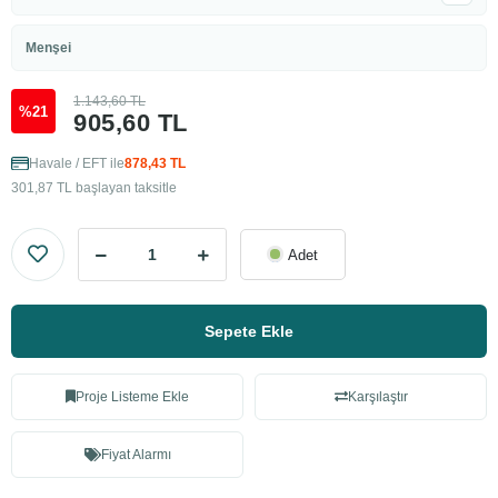
Menşei
1.143,60 TL
%21
905,60 TL
Havale / EFT ile
878,43 TL
301,87 TL başlayan taksitle
Adet
Sepete Ekle
Proje Listeme Ekle
Karşılaştır
Fiyat Alarmı