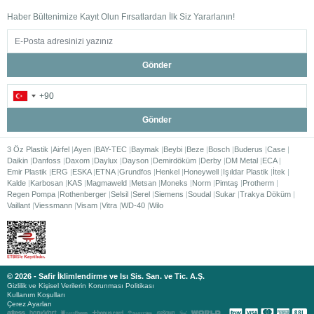
Haber Bültenimize Kayıt Olun Fırsatlardan İlk Siz Yararlanın!
Gönder
Gönder
3 Öz Plastik
Airfel
Ayen
BAY-TEC
Baymak
Beybi
Beze
Bosch
Buderus
Case
Daikin
Danfoss
Daxom
Daylux
Dayson
Demirdöküm
Derby
DM Metal
ECA
Emir Plastik
ERG
ESKA
ETNA
Grundfos
Henkel
Honeywell
Işıldar Plastik
İtek
Kalde
Karbosan
KAS
Magmaweld
Metsan
Moneks
Norm
Pimtaş
Protherm
Regen Pompa
Rothenberger
Selsil
Serel
Siemens
Soudal
Sukar
Trakya Döküm
Vaillant
Viessmann
Visam
Vitra
WD-40
Wilo
© 2026 - Safir İklimlendirme ve Isı Sis. San. ve Tic. A.Ş.
Gizlilik ve Kişisel Verilerin Korunması Politikası
Kullanım Koşulları
Çerez Ayarları