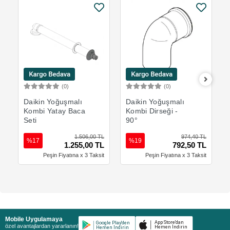
(0)
(0)
Sepete Ekle
Sepete Ekle
Daikin Yoğuşmalı
Daikin Yoğuşmalı
Kombi Yatay Baca
Kombi Dirseği -
Seti
90°
1.506,00 TL
974,40 TL
%17
%19
1.255,00 TL
792,50 TL
Peşin Fiyatına x 3 Taksit
Peşin Fiyatına x 3 Taksit
Mobile Uygulamaya
özel avantajlardan yararlanın!