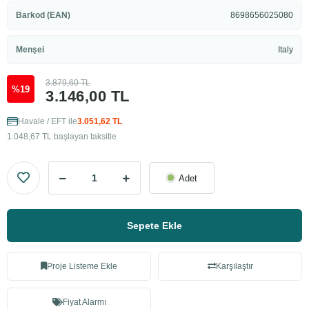
Barkod (EAN)
8698656025080
Menşei
Italy
3.879,60 TL
%19
3.146,00 TL
Havale / EFT ile
3.051,62 TL
1.048,67 TL başlayan taksitle
Adet
Sepete Ekle
Proje Listeme Ekle
Karşılaştır
Fiyat Alarmı