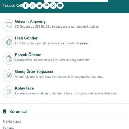
X
Takipte Kal!
Güvenli Alışveriş
3D Secure ve 256 Bit SSL ile alışverişte tam güvenlik sağlar.
Hızlı Gönderi
Hızlı kargo ile siparişlerinizi en kısa sürede ulaştırırız.
Parçalı Ödeme
Siparişlerinizi birden fazla kredi kartı ile ödeyebilirsiniz.
Geniş Ürün Yelpazesi
Verimli işletmeniz için ideal ve modern ürün seçenekleri sunarız.
Kolay İade
Ürünlerinizi teslim aldığınız tarihten itibaren 14 gün içinde iade edebilirsiniz.
Kurumsal
Hakkımızda
İletişim