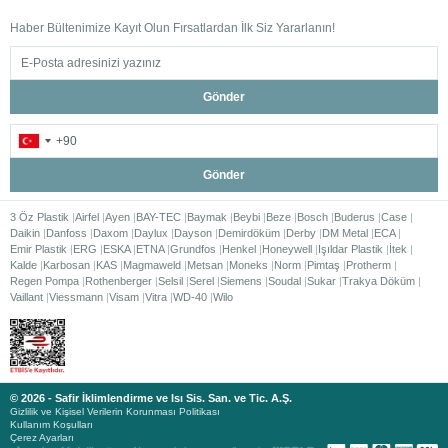
Haber Bültenimize Kayıt Olun Fırsatlardan İlk Siz Yararlanın!
Gönder
Gönder
3 Öz Plastik
Airfel
Ayen
BAY-TEC
Baymak
Beybi
Beze
Bosch
Buderus
Case
Daikin
Danfoss
Daxom
Daylux
Dayson
Demirdöküm
Derby
DM Metal
ECA
Emir Plastik
ERG
ESKA
ETNA
Grundfos
Henkel
Honeywell
Işıldar Plastik
İtek
Kalde
Karbosan
KAS
Magmaweld
Metsan
Moneks
Norm
Pimtaş
Protherm
Regen Pompa
Rothenberger
Selsil
Serel
Siemens
Soudal
Sukar
Trakya Döküm
Vaillant
Viessmann
Visam
Vitra
WD-40
Wilo
© 2026 - Safir İklimlendirme ve Isı Sis. San. ve Tic. A.Ş.
Gizlilik ve Kişisel Verilerin Korunması Politikası
Kullanım Koşulları
Çerez Ayarları