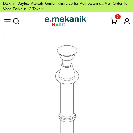
Daikin - Daylux Markalı Kombi, Klima ve Isı Pompalarında Mail Order ile
Vade Farksız 12 Taksit
0