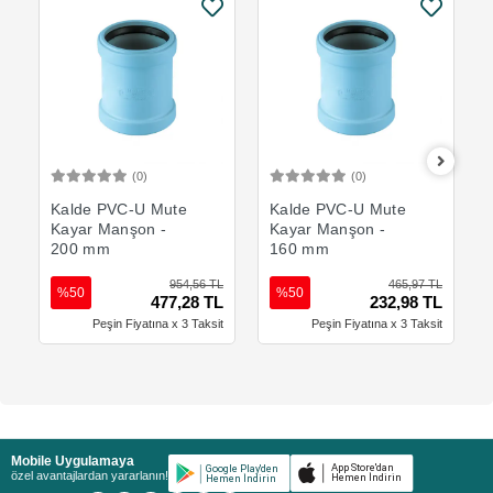
(0)
(0)
Sepete Ekle
Sepete Ekle
Kalde PVC-U Mute
Kalde PVC-U Mute
Kayar Manşon -
Kayar Manşon -
200 mm
160 mm
954,56 TL
465,97 TL
%50
%50
477,28 TL
232,98 TL
Peşin Fiyatına x 3 Taksit
Peşin Fiyatına x 3 Taksit
Mobile Uygulamaya
özel avantajlardan yararlanın!