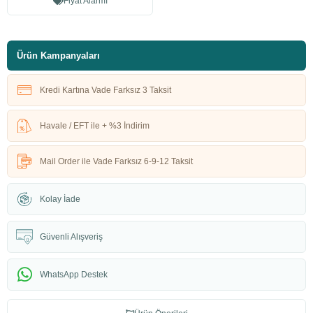
Fiyat Alarmı
Ürün Kampanyaları
Kredi Kartına Vade Farksız 3 Taksit
Havale / EFT ile + %3 İndirim
Mail Order ile Vade Farksız 6-9-12 Taksit
Kolay İade
Güvenli Alışveriş
WhatsApp Destek