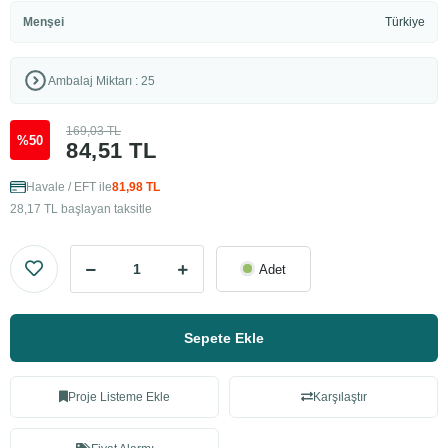
Menşei
Türkiye
Ambalaj Miktarı : 25
169,03 TL
%50
84,51 TL
Havale / EFT ile
81,98 TL
28,17 TL başlayan taksitle
Adet
Sepete Ekle
Proje Listeme Ekle
Karşılaştır