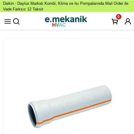
Daikin - Daylux Markalı Kombi, Klima ve Isı Pompalarında Mail Order ile
Vade Farksız 12 Taksit
0