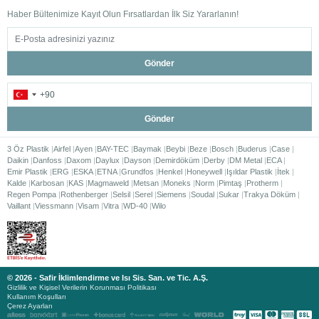
Haber Bültenimize Kayıt Olun Fırsatlardan İlk Siz Yararlanın!
Gönder
Gönder
3 Öz Plastik
Airfel
Ayen
BAY-TEC
Baymak
Beybi
Beze
Bosch
Buderus
Case
Daikin
Danfoss
Daxom
Daylux
Dayson
Demirdöküm
Derby
DM Metal
ECA
Emir Plastik
ERG
ESKA
ETNA
Grundfos
Henkel
Honeywell
Işıldar Plastik
İtek
Kalde
Karbosan
KAS
Magmaweld
Metsan
Moneks
Norm
Pimtaş
Protherm
Regen Pompa
Rothenberger
Selsil
Serel
Siemens
Soudal
Sukar
Trakya Döküm
Vaillant
Viessmann
Visam
Vitra
WD-40
Wilo
© 2026 - Safir İklimlendirme ve Isı Sis. San. ve Tic. A.Ş.
Gizlilik ve Kişisel Verilerin Korunması Politikası
Kullanım Koşulları
Çerez Ayarları