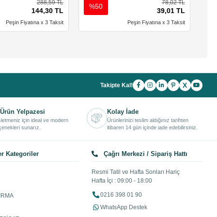
288,59 TL
78,02 TL
%50
%
144,30 TL
39,01 TL
Peşin Fiyatına x 3 Taksit
Peşin Fiyatına x 3 Taksit
X
Takipte Kal!
Ürün Yelpazesi
Kolay İade
işletmeniz için ideal ve modern
Ürünlerinizi teslim aldığınız tarihten
enekleri sunarız.
itibaren 14 gün içinde iade edebilirsiniz.
r Kategoriler
Çağrı Merkezi / Sipariş Hattı
Resmi Tatil ve Hafta Sonları Hariç
Hafta İçi : 09:00 - 18:00
0216 398 01 90
IRMA
WhatsApp Destek