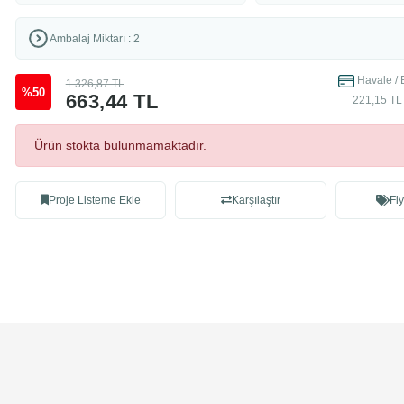
Ambalaj Miktarı : 2
Havale / 
1.326,87 TL
%50
663,44 TL
221,15 TL 
Ürün stokta bulunmamaktadır.
Proje Listeme Ekle
Karşılaştır
Fiy