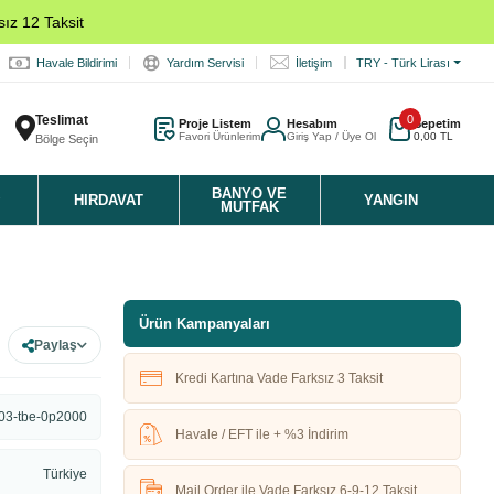
ız 12 Taksit
Havale Bildirimi
Yardım Servisi
İletişim
TRY - Türk Lirası
Teslimat
0
Proje Listem
Hesabım
Sepetim
Favori Ürünlerim
Giriş Yap / Üye Ol
0,00 TL
Bölge Seçin
K
BANYO VE
HIRDAVAT
YANGIN
MUTFAK
Ürün Kampanyaları
Paylaş
Kredi Kartına Vade Farksız 3 Taksit
03-tbe-0p2000
Havale / EFT ile + %3 İndirim
Türkiye
Mail Order ile Vade Farksız 6-9-12 Taksit