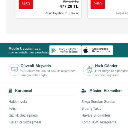
954,56 TL
%50
%50
477,28 TL
Peşin Fiyatına x 3 Taksit
Peşin Fi
Mobile Uygulamaya
özel avantajlardan yararlanın!
Güvenli Alışveriş
Hızlı Gönderi
3D Secure ve 256 Bit SSL ile alışverişte
Hızlı kargo ile siparişler
tam güvenlik sağlar.
sürede ulaştırırız.
Kurumsal
Müşteri Hizmetleri
Hakkımızda
Sıkça Sorulan Sorular
İletişim
Sipariş Takip
Gizlilik Sözleşmesi
Havale Bildirimleri
Kullanıcı Sözleşmesi
Kombi KW Hesaplama