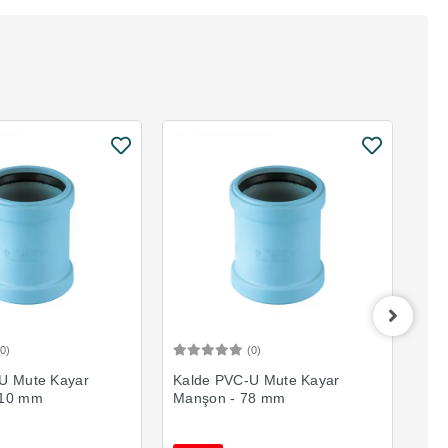
(0)
(0)
Sepete Ekle
Sepete Ekle
U Mute Kayar
Kalde PVC-U Mute Kayar
Kal
110 mm
Manşon - 78 mm
Man