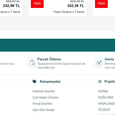
465,97 TL
324,78 TL
%50
%50
232,98 TL
162,39 TL
yatına x 3 Taksit
Peşin Fiyatına x 3 Taksit
Parçalı Ödeme
Geniş 
inizi en kısa
Siparişlerinizi birden fazla kredi kartı ile
Verimli 
ödeyebilirsiniz.
ürün seç
Kampanyalar
Popüle
İndirimli Ürünler
ISITMA
Çok Satan Ürünler
SOĞUTMA
Fırsat Ürünleri
HAVALAND
Aynı Gün Kargo
TESİSAT