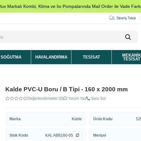
ylux Markalı Kombi, Klima ve Isı Pompalarında Mail Order ile Vade Farks
Sipariş Takip
MEKANI
SOĞUTMA
HAVALANDIRMA
TESISAT
TESISAT
Kalde PVC-U Boru / B Tipi - 160 x 2000 mm
Değerlendirmeler (0)
Yorum Yaz
Soru Sor
Marka
Kalde
Ürün Kodu
52
Stok Kodu
KAL ABB160-05
Menşei