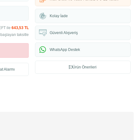
Kolay İade
EFT ile
643,53 TL
Güvenli Alışveriş
başlayan taksitle
WhatsApp Destek
Ürün Önerileri
at Alarmı