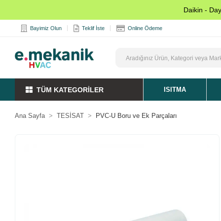
Daikin - Da
Bayimiz Olun
Teklif İste
Online Ödeme
TÜM KATEGORİLER
ISITMA
Ana Sayfa
TESİSAT
PVC-U Boru ve Ek Parçaları