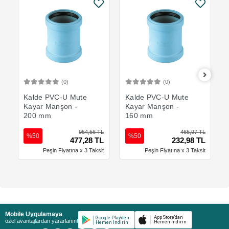
(0)
(0)
Sepete Ekle
Sepete Ekle
Kalde PVC-U Mute
Kalde PVC-U Mute
Kayar Manşon -
Kayar Manşon -
200 mm
160 mm
954,56 TL
465,97 TL
%50
%50
477,28 TL
232,98 TL
Peşin Fiyatına x 3 Taksit
Peşin Fiyatına x 3 Taksit
Mobile Uygulamaya
özel avantajlardan yararlanın!