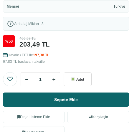
Menşei
Türkiye
Ambalaj Miktarı : 8
406,97 TL
%50
203,49 TL
Havale / EFT ile
197,38 TL
67,83 TL başlayan taksitle
Adet
Sepete Ekle
Proje Listeme Ekle
Karşılaştır