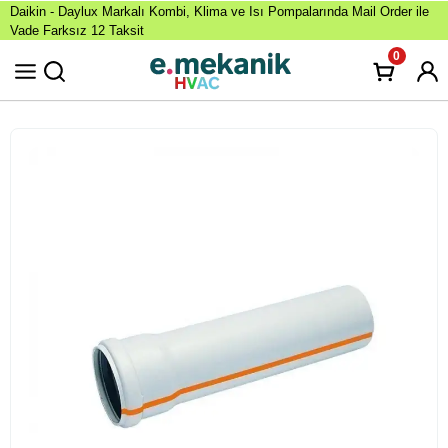
Daikin - Daylux Markalı Kombi, Klima ve Isı Pompalarında Mail Order ile
Vade Farksız 12 Taksit
0