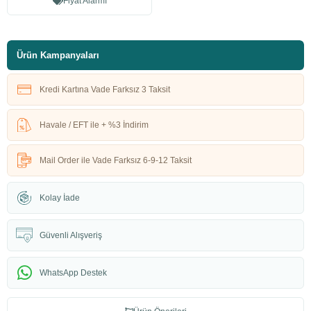
Fiyat Alarmı
Ürün Kampanyaları
Kredi Kartına Vade Farksız 3 Taksit
Havale / EFT ile + %3 İndirim
Mail Order ile Vade Farksız 6-9-12 Taksit
Kolay İade
Güvenli Alışveriş
WhatsApp Destek