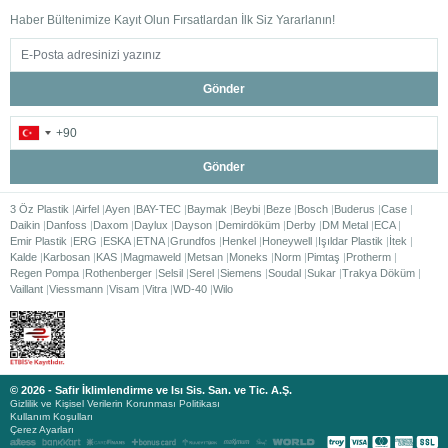
Haber Bültenimize Kayıt Olun Fırsatlardan İlk Siz Yararlanın!
Gönder
Gönder
3 Öz Plastik
Airfel
Ayen
BAY-TEC
Baymak
Beybi
Beze
Bosch
Buderus
Case
Daikin
Danfoss
Daxom
Daylux
Dayson
Demirdöküm
Derby
DM Metal
ECA
Emir Plastik
ERG
ESKA
ETNA
Grundfos
Henkel
Honeywell
Işıldar Plastik
İtek
Kalde
Karbosan
KAS
Magmaweld
Metsan
Moneks
Norm
Pimtaş
Protherm
Regen Pompa
Rothenberger
Selsil
Serel
Siemens
Soudal
Sukar
Trakya Döküm
Vaillant
Viessmann
Visam
Vitra
WD-40
Wilo
© 2026 - Safir İklimlendirme ve Isı Sis. San. ve Tic. A.Ş.
Gizlilik ve Kişisel Verilerin Korunması Politikası
Kullanım Koşulları
Çerez Ayarları