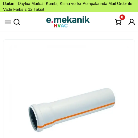
Daikin - Daylux Markalı Kombi, Klima ve Isı Pompalarında Mail Order ile
Vade Farksız 12 Taksit
0