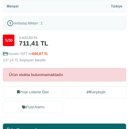
Menşei
Türkiye
Ambalaj Miktarı : 2
1.422,82 TL
%50
711,41 TL
Havale / EFT ile
690,07 TL
237,14 TL başlayan taksitle
Ürün stokta bulunmamaktadır.
Proje Listeme Ekle
Karşılaştır
Fiyat Alarmı