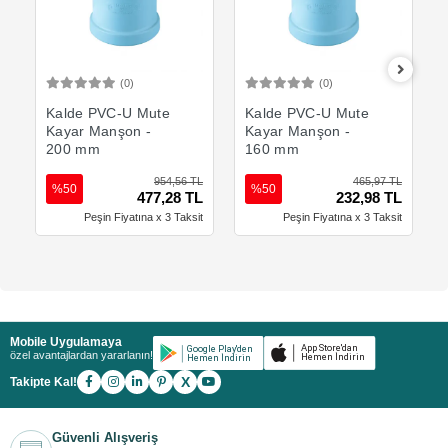
(0)
(0)
Sepete Ekle
Sepete Ekle
Kalde PVC-U Mute
Kalde PVC-U Mute
Kayar Manşon -
Kayar Manşon -
200 mm
160 mm
954,56 TL
465,97 TL
%50
%50
477,28 TL
232,98 TL
Peşin Fiyatına x 3 Taksit
Peşin Fiyatına x 3 Taksit
Mobile Uygulamaya
özel avantajlardan yararlanın!
X
Takipte Kal!
Güvenli Alışveriş