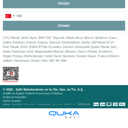
Gönder
Gönder
3 Öz Plastik
Airfel
Ayen
BAY-TEC
Baymak
Beybi
Beze
Bosch
Buderus
Case
Daikin
Danfoss
Daxom
Daylux
Dayson
Demirdöküm
Derby
DM Metal
ECA
Emir Plastik
ERG
ESKA
ETNA
Grundfos
Henkel
Honeywell
Işıldar Plastik
İtek
Kalde
Karbosan
KAS
Magmaweld
Metsan
Moneks
Norm
Pimtaş
Protherm
Regen Pompa
Rothenberger
Selsil
Serel
Siemens
Soudal
Sukar
Trakya Döküm
Vaillant
Viessmann
Visam
Vitra
WD-40
Wilo
© 2026 - Safir İklimlendirme ve Isı Sis. San. ve Tic. A.Ş.
Gizlilik ve Kişisel Verilerin Korunması Politikası
Kullanım Koşulları
Çerez Ayarları