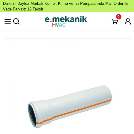
Daikin - Daylux Markalı Kombi, Klima ve Isı Pompalarında Mail Order ile
Vade Farksız 12 Taksit
0