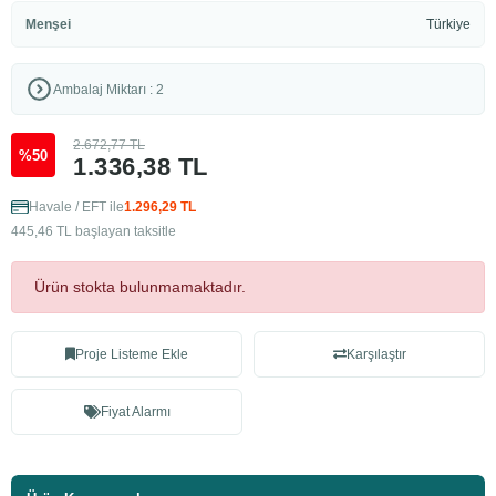
Menşei
Türkiye
Ambalaj Miktarı : 2
2.672,77 TL
%50
1.336,38 TL
Havale / EFT ile
1.296,29 TL
445,46 TL başlayan taksitle
Ürün stokta bulunmamaktadır.
Proje Listeme Ekle
Karşılaştır
Fiyat Alarmı