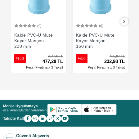
(0)
(0)
Sepete Ekle
Sepete Ekle
Kalde PVC-U Mute
Kalde PVC-U Mute
Kayar Manşon -
Kayar Manşon -
200 mm
160 mm
954,56 TL
465,97 TL
%50
%50
477,28 TL
232,98 TL
Peşin Fiyatına x 3 Taksit
Peşin Fiyatına x 3 Taksit
Mobile Uygulamaya
özel avantajlardan yararlanın!
X
Takipte Kal!
Güvenli Alışveriş