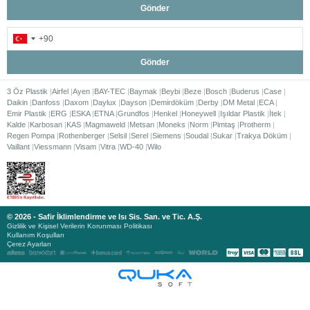
Gönder
Gönder
3 Öz Plastik
Airfel
Ayen
BAY-TEC
Baymak
Beybi
Beze
Bosch
Buderus
Case
Daikin
Danfoss
Daxom
Daylux
Dayson
Demirdöküm
Derby
DM Metal
ECA
Emir Plastik
ERG
ESKA
ETNA
Grundfos
Henkel
Honeywell
Işıldar Plastik
İtek
Kalde
Karbosan
KAS
Magmaweld
Metsan
Moneks
Norm
Pimtaş
Protherm
Regen Pompa
Rothenberger
Selsil
Serel
Siemens
Soudal
Sukar
Trakya Döküm
Vaillant
Viessmann
Visam
Vitra
WD-40
Wilo
© 2026 - Safir İklimlendirme ve Isı Sis. San. ve Tic. A.Ş.
Gizlilik ve Kişisel Verilerin Korunması Politikası
Kullanım Koşulları
Çerez Ayarları