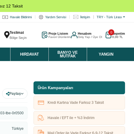
ız 12 Taksit
Havale Bildirimi
Yardım Servisi
İletişim
TRY - Türk Lirası
Teslimat
0
Proje Listem
Hesabım
Sepetim
Favori Ürünlerim
Giriş Yap / Üye Ol
0,00 TL
Bölge Seçin
K
BANYO VE
HIRDAVAT
YANGIN
MUTFAK
Ürün Kampanyaları
Paylaş
Kredi Kartına Vade Farksız 3 Taksit
03-tbe-0r0500
Havale / EFT ile + %3 İndirim
Türkiye
Mail Order ile Vade Farksız 6-9-12 Taksit