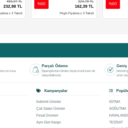
465,97 TL
324,78 TL
%50
%50
232,98 TL
162,39 TL
yatına x 3 Taksit
Peşin Fiyatına x 3 Taksit
Parçalı Ödeme
Geniş 
inizi en kısa
Siparişlerinizi birden fazla kredi kartı ile
Verimli 
ödeyebilirsiniz.
ürün seç
Kampanyalar
Popüle
İndirimli Ürünler
ISITMA
Çok Satan Ürünler
SOĞUTMA
Fırsat Ürünleri
HAVALAND
Aynı Gün Kargo
TESİSAT