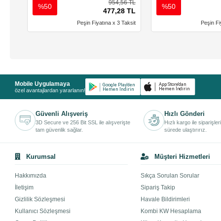
954,56 TL
%50
%50
477,28 TL
Peşin Fiyatına x 3 Taksit
Peşin Fi
Mobile Uygulamaya
özel avantajlardan yararlanın!
Güvenli Alışveriş
Hızlı Gönderi
3D Secure ve 256 Bit SSL ile alışverişte
Hızlı kargo ile siparişler
tam güvenlik sağlar.
sürede ulaştırırız.
Kurumsal
Müşteri Hizmetleri
Hakkımızda
Sıkça Sorulan Sorular
İletişim
Sipariş Takip
Gizlilik Sözleşmesi
Havale Bildirimleri
Kullanıcı Sözleşmesi
Kombi KW Hesaplama