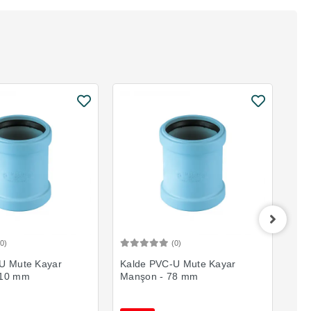
(0)
(0)
Sepete Ekle
Sepete Ekle
U Mute Kayar
Kalde PVC-U Mute Kayar
Kal
110 mm
Manşon - 78 mm
Man