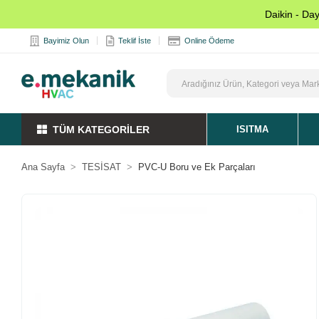
Daikin - Da
Bayimiz Olun
Teklif İste
Online Ödeme
TÜM KATEGORİLER
ISITMA
Ana Sayfa
TESİSAT
PVC-U Boru ve Ek Parçaları