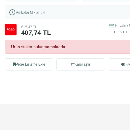
Ambalaj Miktarı : 4
Havale / 
815,47 TL
%50
407,74 TL
135,91 TL 
Ürün stokta bulunmamaktadır.
Proje Listeme Ekle
Karşılaştır
Fiy