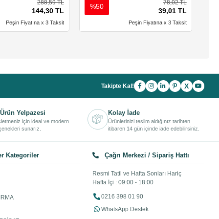
288,59 TL
78,02 TL
%50
%
144,30 TL
39,01 TL
Peşin Fiyatına x 3 Taksit
Peşin Fiyatına x 3 Taksit
X
Takipte Kal!
Ürün Yelpazesi
Kolay İade
işletmeniz için ideal ve modern
Ürünlerinizi teslim aldığınız tarihten
enekleri sunarız.
itibaren 14 gün içinde iade edebilirsiniz.
r Kategoriler
Çağrı Merkezi / Sipariş Hattı
Resmi Tatil ve Hafta Sonları Hariç
Hafta İçi : 09:00 - 18:00
0216 398 01 90
IRMA
WhatsApp Destek