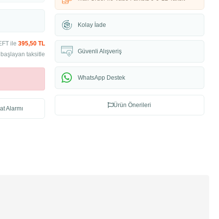
Kolay İade
EFT ile
395,50 TL
Güvenli Alışveriş
başlayan taksitle
WhatsApp Destek
Ürün Önerileri
at Alarmı