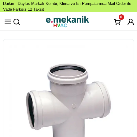
Daikin - Daylux Markalı Kombi, Klima ve Isı Pompalarında Mail Order ile
Vade Farksız 12 Taksit
0