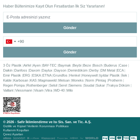
Haber Bültenimize Kayıt Olun Fırsatlardan İlk Siz Yararlanın!
Gönder
Gönder
3 Öz Plastik
Airfel
Ayen
BAY-TEC
Baymak
Beybi
Beze
Bosch
Buderus
Case
Daikin
Danfoss
Daxom
Daylux
Dayson
Demirdöküm
Derby
DM Metal
ECA
Emir Plastik
ERG
ESKA
ETNA
Grundfos
Henkel
Honeywell
Işıldar Plastik
İtek
Kalde
Karbosan
KAS
Magmaweld
Metsan
Moneks
Norm
Pimtaş
Protherm
Regen Pompa
Rothenberger
Selsil
Serel
Siemens
Soudal
Sukar
Trakya Döküm
Vaillant
Viessmann
Visam
Vitra
WD-40
Wilo
© 2026 - Safir İklimlendirme ve Isı Sis. San. ve Tic. A.Ş.
Gizlilik ve Kişisel Verilerin Korunması Politikası
Kullanım Koşulları
Çerez Ayarları