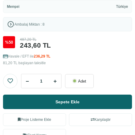
Menşei
Türkiye
Ambalaj Miktarı : 8
487,20 TL
%50
243,60 TL
Havale / EFT ile
236,29 TL
81,20 TL başlayan taksitle
Adet
Sepete Ekle
Proje Listeme Ekle
Karşılaştır