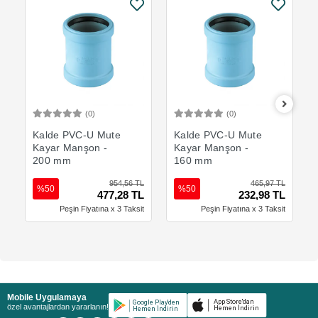
(0)
(0)
Sepete Ekle
Sepete Ekle
Kalde PVC-U Mute
Kalde PVC-U Mute
Kayar Manşon -
Kayar Manşon -
200 mm
160 mm
954,56 TL
465,97 TL
%50
%50
477,28 TL
232,98 TL
Peşin Fiyatına x 3 Taksit
Peşin Fiyatına x 3 Taksit
Mobile Uygulamaya
özel avantajlardan yararlanın!