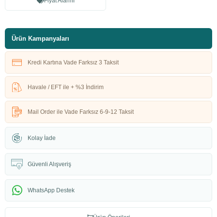
Fiyat Alarmı
Ürün Kampanyaları
Kredi Kartına Vade Farksız 3 Taksit
Havale / EFT ile + %3 İndirim
Mail Order ile Vade Farksız 6-9-12 Taksit
Kolay İade
Güvenli Alışveriş
WhatsApp Destek