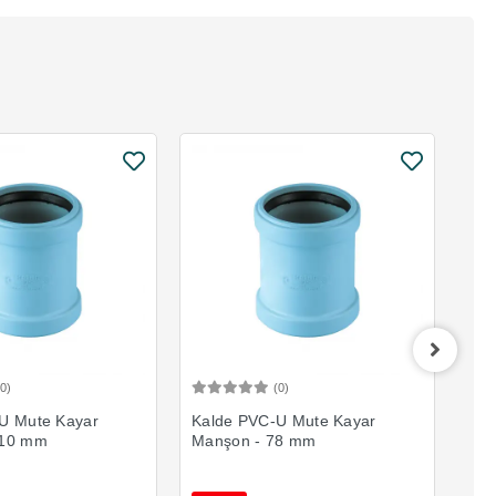
(0)
(0)
Sepete Ekle
Sepete Ekle
U Mute Kayar
Kalde PVC-U Mute Kayar
Kal
110 mm
Manşon - 78 mm
Man