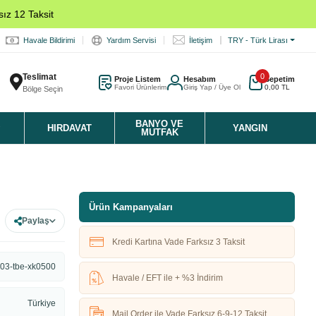
ız 12 Taksit
Havale Bildirimi
Yardım Servisi
İletişim
TRY - Türk Lirası
Teslimat
0
Proje Listem
Hesabım
Sepetim
Favori Ürünlerim
Giriş Yap / Üye Ol
0,00 TL
Bölge Seçin
K
BANYO VE
HIRDAVAT
YANGIN
MUTFAK
Ürün Kampanyaları
Paylaş
Kredi Kartına Vade Farksız 3 Taksit
03-tbe-xk0500
Havale / EFT ile + %3 İndirim
Türkiye
Mail Order ile Vade Farksız 6-9-12 Taksit