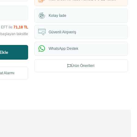
Kolay İade
 EFT ile
71,18 TL
Güvenli Alışveriş
başlayan taksitle
WhatsApp Destek
Ekle
Ürün Önerileri
at Alarmı