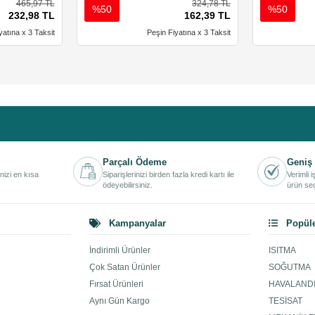
465,97 TL
324,78 TL
%50
%50
232,98 TL
162,39 TL
yatına x 3 Taksit
Peşin Fiyatına x 3 Taksit
Parçalı Ödeme
Geniş 
inizi en kısa
Siparişlerinizi birden fazla kredi kartı ile
Verimli 
ödeyebilirsiniz.
ürün seç
Kampanyalar
Popüle
İndirimli Ürünler
ISITMA
Çok Satan Ürünler
SOĞUTMA
Fırsat Ürünleri
HAVALAND
Aynı Gün Kargo
TESİSAT