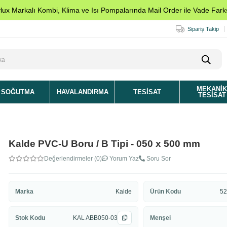
ylux Markalı Kombi, Klima ve Isı Pompalarında Mail Order ile Vade Farks
Sipariş Takip
MEKANI
SOĞUTMA
HAVALANDIRMA
TESISAT
TESISAT
Kalde PVC-U Boru / B Tipi - 050 x 500 mm
Değerlendirmeler (0)
Yorum Yaz
Soru Sor
Marka
Kalde
Ürün Kodu
52
Stok Kodu
KAL ABB050-03
Menşei