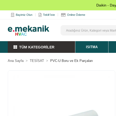
Daikin - Da
Bayimiz Olun
Teklif İste
Online Ödeme
TÜM KATEGORİLER
ISITMA
Ana Sayfa
TESİSAT
PVC-U Boru ve Ek Parçaları