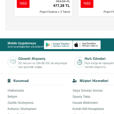
954,56 TL
%50
%50
477,28 TL
Peşin Fiyatına x 3 Taksit
Peşin Fi
Mobile Uygulamaya
özel avantajlardan yararlanın!
Güvenli Alışveriş
Hızlı Gönderi
3D Secure ve 256 Bit SSL ile alışverişte
Hızlı kargo ile siparişler
tam güvenlik sağlar.
sürede ulaştırırız.
Kurumsal
Müşteri Hizmetleri
Hakkımızda
Sıkça Sorulan Sorular
İletişim
Sipariş Takip
Gizlilik Sözleşmesi
Havale Bildirimleri
Kullanıcı Sözleşmesi
Kombi KW Hesaplama