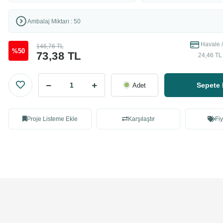
Ambalaj Miktarı : 50
Havale /
146,76 TL
%50
73,38 TL
24,46 TL 
Sepete 
Adet
Proje Listeme Ekle
Karşılaştır
Fiy