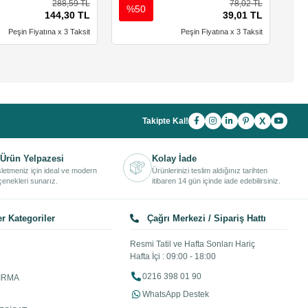
288,59 TL
78,02 TL
%50
%
144,30 TL
39,01 TL
Peşin Fiyatına x 3 Taksit
Peşin Fiyatına x 3 Taksit
X
Takipte Kal!
Ürün Yelpazesi
Kolay İade
işletmeniz için ideal ve modern
Ürünlerinizi teslim aldığınız tarihten
enekleri sunarız.
itibaren 14 gün içinde iade edebilirsiniz.
r Kategoriler
Çağrı Merkezi / Sipariş Hattı
Resmi Tatil ve Hafta Sonları Hariç
Hafta İçi : 09:00 - 18:00
0216 398 01 90
IRMA
WhatsApp Destek