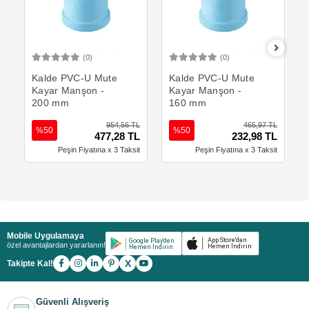
(0)
(0)
Sepete Ekle
Sepete Ekle
Kalde PVC-U Mute
Kalde PVC-U Mute
Kayar Manşon -
Kayar Manşon -
200 mm
160 mm
954,56 TL
465,97 TL
%50
%50
477,28 TL
232,98 TL
Peşin Fiyatına x 3 Taksit
Peşin Fiyatına x 3 Taksit
Mobile Uygulamaya
özel avantajlardan yararlanın!
X
Takipte Kal!
Güvenli Alışveriş