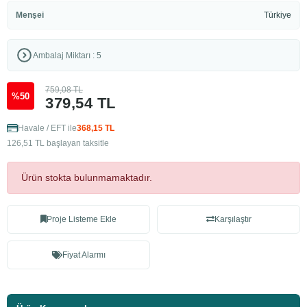
Menşei
Türkiye
Ambalaj Miktarı : 5
759,08 TL
%50
379,54 TL
Havale / EFT ile
368,15 TL
126,51 TL başlayan taksitle
Ürün stokta bulunmamaktadır.
Proje Listeme Ekle
Karşılaştır
Fiyat Alarmı