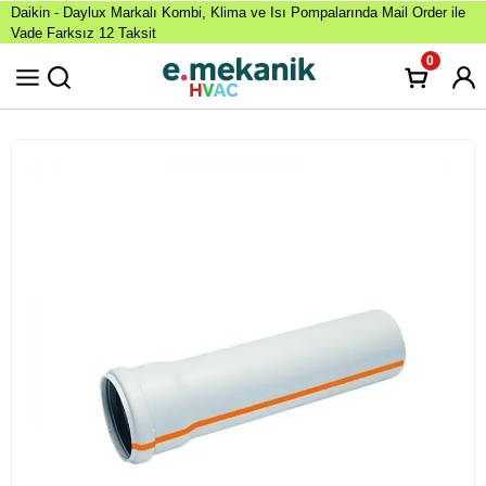
Daikin - Daylux Markalı Kombi, Klima ve Isı Pompalarında Mail Order ile
Vade Farksız 12 Taksit
0