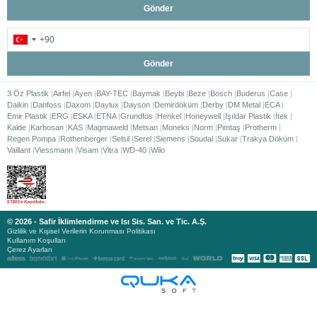
Gönder
Gönder
3 Öz Plastik
Airfel
Ayen
BAY-TEC
Baymak
Beybi
Beze
Bosch
Buderus
Case
Daikin
Danfoss
Daxom
Daylux
Dayson
Demirdöküm
Derby
DM Metal
ECA
Emir Plastik
ERG
ESKA
ETNA
Grundfos
Henkel
Honeywell
Işıldar Plastik
İtek
Kalde
Karbosan
KAS
Magmaweld
Metsan
Moneks
Norm
Pimtaş
Protherm
Regen Pompa
Rothenberger
Selsil
Serel
Siemens
Soudal
Sukar
Trakya Döküm
Vaillant
Viessmann
Visam
Vitra
WD-40
Wilo
© 2026 - Safir İklimlendirme ve Isı Sis. San. ve Tic. A.Ş.
Gizlilik ve Kişisel Verilerin Korunması Politikası
Kullanım Koşulları
Çerez Ayarları