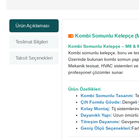
Ürün Açıklaması
Kombi Somunlu Kelepçe (M
Teslimat Bilgileri
Kombi Somunlu Kelepçe
– M8 & 
Kombi somunlu kelepçe, boru ve tesis
Taksit Seçenekleri
Üzerinde bulunan kombi somun yap
Mekanik tesisat, HVAC sistemleri ve 
profesyonel çözümler sunar.
Ürün Özellikleri
Kombi Somunlu Tasarım:
Te
Çift Formlu Gövde:
Dengeli 
Kolay Montaj:
Tij sistemlerin
Dayanıklı Yapı:
Uzun ömürlü 
Titreşim Dayanımı:
Gevşemeye
Geniş Ölçü Seçenekleri:
Far