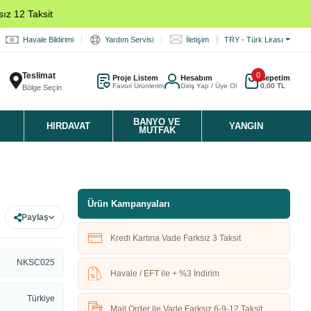
ız 12 Taksit
Havale Bildirimi
Yardım Servisi
İletişim
TRY - Türk Lirası
Teslimat
0
Proje Listem
Hesabım
Sepetim
Favori Ürünlerim
Giriş Yap / Üye Ol
0,00 TL
Bölge Seçin
K
BANYO VE
HIRDAVAT
YANGIN
MUTFAK
Ürün Kampanyaları
Paylaş
Kredi Kartına Vade Farksız 3 Taksit
NKSC025
Havale / EFT ile + %3 İndirim
Türkiye
Mail Order ile Vade Farksız 6-9-12 Taksit