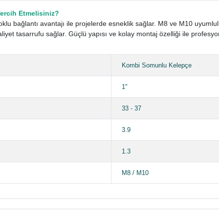
rcih Etmelisiniz?
u bağlantı avantajı ile projelerde esneklik sağlar. M8 ve M10 uyumlulu
t tasarrufu sağlar. Güçlü yapısı ve kolay montaj özelliği ile profesy
Kombi Somunlu Kelepçe
1"
33 - 37
3.9
1.3
M8 / M10