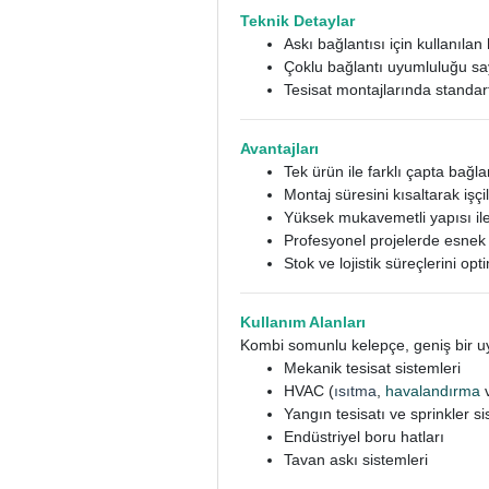
Teknik Detaylar
Askı bağlantısı için kullanılan
Çoklu bağlantı uyumluluğu say
Tesisat montajlarında standart
Avantajları
Tek ürün ile farklı çapta bağl
Montaj süresini kısaltarak işçili
Yüksek mukavemetli yapısı ile
Profesyonel projelerde esnek 
Stok ve lojistik süreçlerini op
Kullanım Alanları
Kombi somunlu kelepçe, geniş bir uy
Mekanik tesisat sistemleri
HVAC (
ısıtma
,
havalandırma
Yangın tesisatı ve sprinkler si
Endüstriyel boru hatları
Tavan askı sistemleri