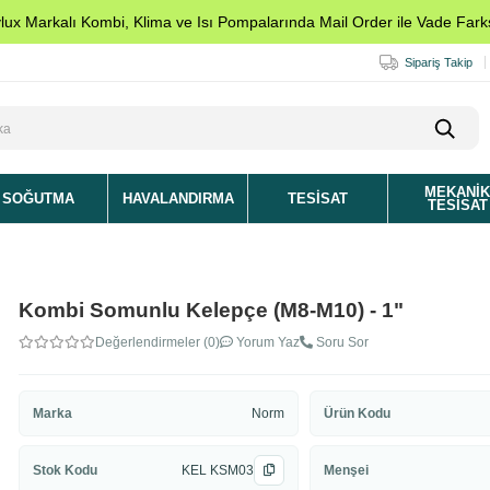
ylux Markalı Kombi, Klima ve Isı Pompalarında Mail Order ile Vade Farks
Sipariş Takip
MEKANI
SOĞUTMA
HAVALANDIRMA
TESISAT
TESISAT
Kombi Somunlu Kelepçe (M8-M10) - 1"
Değerlendirmeler (0)
Yorum Yaz
Soru Sor
Marka
Norm
Ürün Kodu
Stok Kodu
KEL KSM03
Menşei