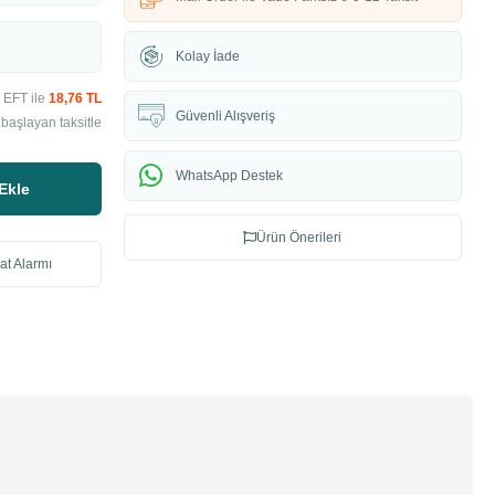
Kolay İade
 EFT ile
18,76 TL
Güvenli Alışveriş
 başlayan taksitle
WhatsApp Destek
Ekle
Ürün Önerileri
at Alarmı