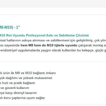
8-M10) - 1"
M10 Rot Uyumlu Profesyonel Askı ve Sabitleme Çözümü
at hatlarının askıya alınması ve sabitlenmesi için geliştirilmiş, çok yö
ısı sayesinde
hem M8 hem de M10 tijlerle uyumlu
çalışarak montaj sü
endüstriyel uygulamalarda yaygın olarak kullanılan bu kelepçe, güçlü göv
k ürün ile M8 ve M10 bağlantı imkanı
yük dağılımı ve yüksek mukavemet
e hızlı ve pratik bağlantı
ve güvenli kullanım
 karşı dirençli tasarım
klı boru çaplarına uyum sağlar