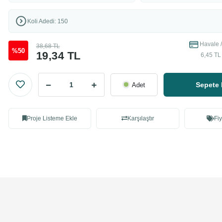
Koli Adedi: 150
Havale /
38,68 TL
%50
19,34 TL
6,45 TL
Sepete 
Adet
Proje Listeme Ekle
Karşılaştır
Fiy