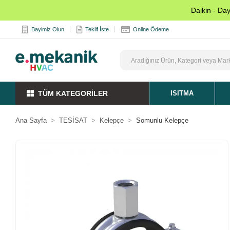
Daikin - Da
Bayimiz Olun
Teklif İste
Online Ödeme
TÜM KATEGORİLER
ISITMA
Ana Sayfa
TESİSAT
Kelepçe
Somunlu Kelepçe