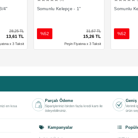
Ekle
Sepete Ekle
3/4"
Somunlu Kelepçe - 1"
Somunlu Kel
28,25 TL
31,67 TL
%52
%52
13,61 TL
15,26 TL
yatına x 3 Taksit
Peşin Fiyatına x 3 Taksit
Parçalı Ödeme
Geniş 
inizi en kısa
Siparişlerinizi birden fazla kredi kartı ile
Verimli 
ödeyebilirsiniz.
ürün seç
Kampanyalar
Popüle