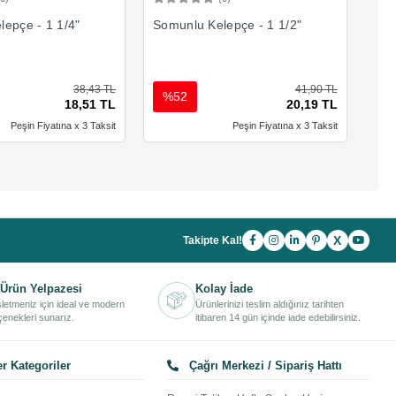
Sepete Ekle
Sepete Ekle
epçe - 1 1/4"
Somunlu Kelepçe - 1 1/2"
Som
38,43 TL
41,90 TL
%52
%
18,51 TL
20,19 TL
Peşin Fiyatına x 3 Taksit
Peşin Fiyatına x 3 Taksit
X
Takipte Kal!
Ürün Yelpazesi
Kolay İade
işletmeniz için ideal ve modern
Ürünlerinizi teslim aldığınız tarihten
enekleri sunarız.
itibaren 14 gün içinde iade edebilirsiniz.
r Kategoriler
Çağrı Merkezi / Sipariş Hattı