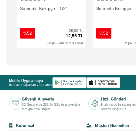
Sepete Ekle
Sepete 
Somunlu Kelepçe - 1/2"
Somunlu Kelepçe - 
26,06 TL
%52
%52
12,55 TL
Peşin Fiyatına x 3 Taksit
Peşin Fi
Mobile Uygulamaya
özel avantajlardan yararlanın!
Güvenli Alışveriş
Hızlı Gönderi
3D Secure ve 256 Bit SSL ile alışverişte
Hızlı kargo ile siparişler
tam güvenlik sağlar.
sürede ulaştırırız.
Kurumsal
Müşteri Hizmetleri