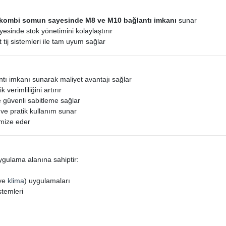
kombi somun sayesinde M8 ve M10 bağlantı imkanı
sunar
esinde stok yönetimini kolaylaştırır
 tij sistemleri ile tam uyum sağlar
antı imkanı sunarak maliyet avantajı sağlar
k verimliliğini artırır
 güvenli sabitleme sağlar
ve pratik kullanım sunar
timize eder
gulama alanına sahiptir:
ve
klima
) uygulamaları
stemleri