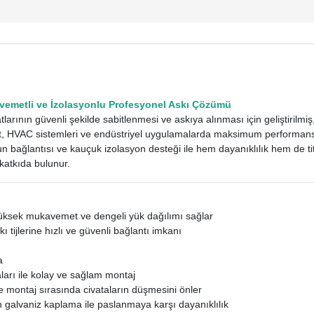
emetli ve İzolasyonlu Profesyonel Askı Çözümü
larının güvenli şekilde sabitlenmesi ve askıya alınması için geliştirilmi
sat, HVAC sistemleri ve endüstriyel uygulamalarda maksimum performan
n bağlantısı ve kauçuk izolasyon desteği ile hem dayanıklılık hem de t
katkıda bulunur.
üksek mukavemet ve dengeli yük dağılımı sağlar
ı tijlerine hızlı ve güvenli bağlantı imkanı
a
aları ile kolay ve sağlam montaj
e montaj sırasında civataların düşmesini önler
galvaniz kaplama ile paslanmaya karşı dayanıklılık