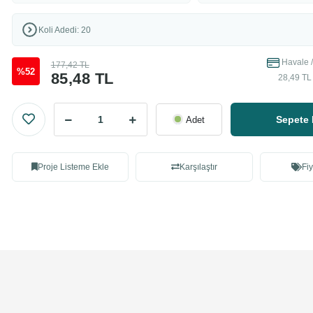
Koli Adedi: 20
Havale /
177,42 TL
%52
85,48 TL
28,49 TL 
Sepete 
Adet
Proje Listeme Ekle
Karşılaştır
Fiy