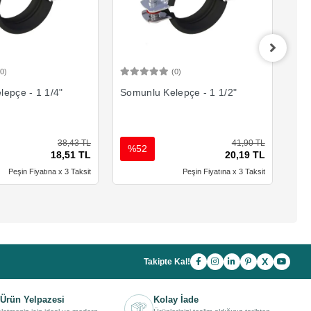
(0)
(0)
Sepete Ekle
Sepete Ekle
epçe - 1 1/4"
Somunlu Kelepçe - 1 1/2"
Som
38,43 TL
41,90 TL
%52
%
18,51 TL
20,19 TL
Peşin Fiyatına x 3 Taksit
Peşin Fiyatına x 3 Taksit
X
Takipte Kal!
Ürün Yelpazesi
Kolay İade