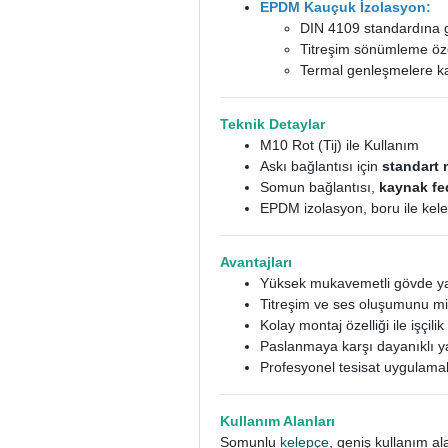
EPDM Kauçuk İzolasyon:
DIN 4109 standardına
Titreşim sönümleme öze
Termal genleşmelere k
Teknik Detaylar
M10 Rot (Tij) ile Kullanım
Askı bağlantısı için
standart 
Somun bağlantısı,
kaynak fed
EPDM izolasyon, boru ile kel
Avantajları
Yüksek mukavemetli gövde yap
Titreşim ve ses oluşumunu mi
Kolay montaj özelliği ile işçilik
Paslanmaya karşı dayanıklı ya
Profesyonel tesisat uygulam
Kullanım Alanları
Somunlu
kelepçe
, geniş kullanım al