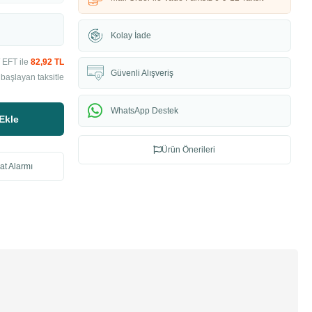
Kolay İade
 EFT ile
82,92 TL
Güvenli Alışveriş
başlayan taksitle
WhatsApp Destek
Ekle
Ürün Önerileri
at Alarmı