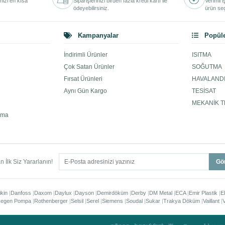
inizi en kısa
Siparişlerinizi birden fazla kredi kartı ile
Verimli 
ödeyebilirsiniz.
ürün seç
Kampanyalar
Popüle
İndirimli Ürünler
ISITMA
Çok Satan Ürünler
SOĞUTMA
Fırsat Ürünleri
HAVALAND
Aynı Gün Kargo
TESİSAT
MEKANİK T
ama
 İlk Siz Yararlanın!
Gö
ikin
Danfoss
Daxom
Daylux
Dayson
Demirdöküm
Derby
DM Metal
ECA
Emir Plastik
E
egen Pompa
Rothenberger
Selsil
Serel
Siemens
Soudal
Sukar
Trakya Döküm
Vaillant