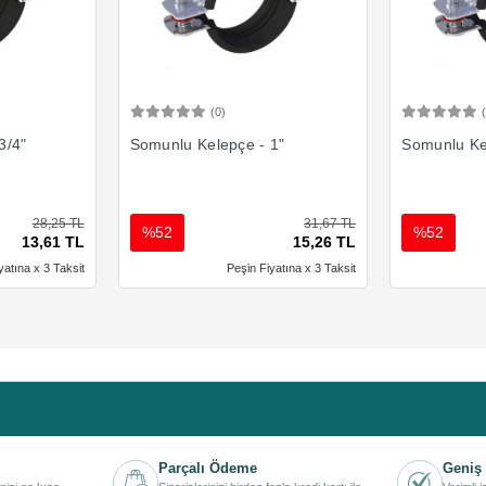
(0)
Ekle
Sepete Ekle
3/4"
Somunlu Kelepçe - 1"
Somunlu Kel
28,25 TL
31,67 TL
%52
%52
13,61 TL
15,26 TL
yatına x 3 Taksit
Peşin Fiyatına x 3 Taksit
Parçalı Ödeme
Geniş 