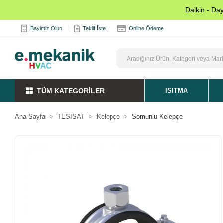
Daikin - Da
Bayimiz Olun
Teklif İste
Online Ödeme
TÜM KATEGORİLER
ISITMA
Ana Sayfa
TESİSAT
Kelepçe
Somunlu Kelepçe