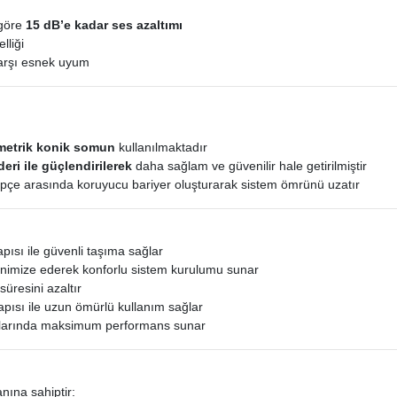
 göre
15 dB’e kadar ses azaltımı
lliği
arşı esnek uyum
metrik konik somun
kullanılmaktadır
eri ile güçlendirilerek
daha sağlam ve güvenilir hale getirilmiştir
epçe arasında koruyucu bariyer oluşturarak sistem ömrünü uzatır
ısı ile güvenli taşıma sağlar
nimize ederek konforlu sistem kurulumu sunar
 süresini azaltır
pısı ile uzun ömürlü kullanım sağlar
alarında maksimum performans sunar
anına sahiptir: