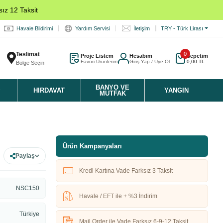
ız 12 Taksit
Havale Bildirimi
Yardım Servisi
İletişim
TRY - Türk Lirası
Teslimat
0
Proje Listem
Hesabım
Sepetim
Favori Ürünlerim
Giriş Yap / Üye Ol
0,00 TL
Bölge Seçin
K
BANYO VE
HIRDAVAT
YANGIN
MUTFAK
Ürün Kampanyaları
Paylaş
Kredi Kartına Vade Farksız 3 Taksit
NSC150
Havale / EFT ile + %3 İndirim
Türkiye
Mail Order ile Vade Farksız 6-9-12 Taksit