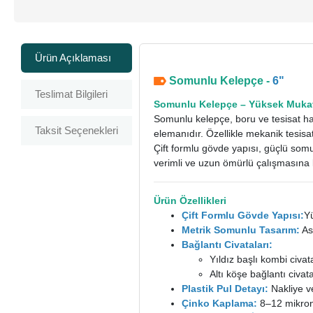
Ürün Açıklaması
Somunlu Kelepçe -
6"
Teslimat Bilgileri
Somunlu Kelepçe
– Yüksek Mukav
Somunlu kelepçe, boru ve tesisat hat
Taksit Seçenekleri
elemanıdır. Özellikle mekanik tesi
Çift formlu gövde yapısı, güçlü somu
verimli ve uzun ömürlü çalışmasına 
Ürün Özellikleri
Çift Formlu Gövde Yapısı:
Y
Metrik Somunlu Tasarım:
Ask
Bağlantı Civataları:
Yıldız başlı kombi civat
Altı köşe bağlantı civat
Plastik Pul Detayı:
Nakliye v
Çinko Kaplama:
8–12 mikron 