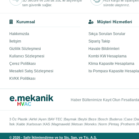
3D Secure ve 256 Bit SSL ile alışverişte
Hızlı kargo ile siparişler
tam güvenlik sağlar.
sürede ulaştırırız.
Kurumsal
Müşteri Hizmetleri
Hakkımızda
Sıkça Sorulan Sorular
İletişim
Sipariş Takip
Gizlilik Sözleşmesi
Havale Bildirimleri
Kullanıcı Sözleşmesi
Kombi KW Hesaplama
Çerez Politikası
Klima Kapasite Hesaplama
Mesafeli Satış Sözleşmesi
Isı Pompası Kapasite Hesapl
KVKK Politikası
Haber Bültenimize Kayıt Olun Fırsatlardan
3 Öz Plastik
Airfel
Ayen
BAY-TEC
Baymak
Beybi
Beze
Bosch
Buderus
Case
Da
İtek
Kalde
Karbosan
KAS
Magmaweld
Metsan
Moneks
Norm
Pimtaş
Protherm
R
© 2026 - Safir İklimlendirme ve Isı Sis. San. ve Tic. A.Ş.