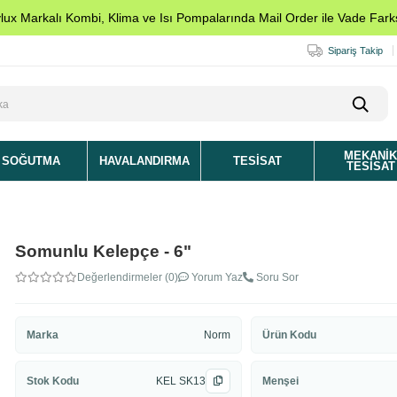
ylux Markalı Kombi, Klima ve Isı Pompalarında Mail Order ile Vade Farks
Sipariş Takip
MEKANI
SOĞUTMA
HAVALANDIRMA
TESISAT
TESISAT
Somunlu Kelepçe - 6"
Değerlendirmeler (0)
Yorum Yaz
Soru Sor
Marka
Norm
Ürün Kodu
Stok Kodu
KEL SK13
Menşei