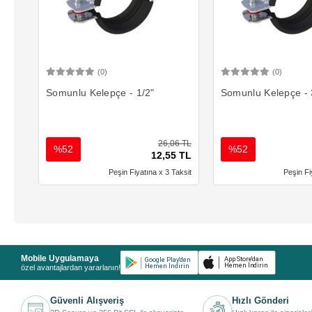
(0)
(0)
Sepete Ekle
Sepete 
Somunlu Kelepçe - 1/2"
Somunlu Kelepçe - 
26,06 TL
%52
%52
12,55 TL
Peşin Fiyatına x 3 Taksit
Peşin Fi
Mobile Uygulamaya
özel avantajlardan yararlanın!
Güvenli Alışveriş
Hızlı Gönderi