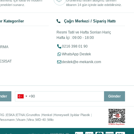
işletmeniz için ideal ve modern
Ürünlerinizi teslim aldığınız tarihten
enekleri sunarız.
itibaren 14 gün içinde iade edebilirsiniz.
r Kategoriler
Çağrı Merkezi / Sipariş Hattı
Resmi Tatil ve Hafta Sonları Hariç
Hafta İçi : 09:00 - 18:00
0216 398 01 90
IRMA
WhatsApp Destek
ESİSAT
destek@e-mekanik.com
nder
Gönder
RG
ESKA
ETNA
Grundfos
Henkel
Honeywell
Işıldar Plastik
Viessmann
Visam
Vitra
WD-40
Wilo