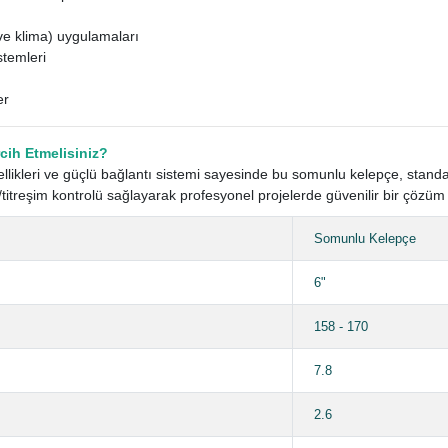
e klima) uygulamaları
stemleri
er
ih Etmelisiniz?
ellikleri ve güçlü bağlantı sistemi sayesinde bu somunlu kelepçe, stan
itreşim kontrolü sağlayarak profesyonel projelerde güvenilir bir çözüm 
Somunlu Kelepçe
6"
158 - 170
7.8
2.6