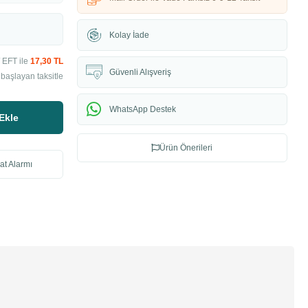
Kolay İade
 EFT ile
17,30 TL
Güvenli Alışveriş
 başlayan taksitle
WhatsApp Destek
Ekle
Ürün Önerileri
at Alarmı