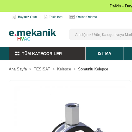
Daikin - Da
Bayimiz Olun
Teklif İste
Online Ödeme
TÜM KATEGORİLER
ISITMA
Ana Sayfa
TESİSAT
Kelepçe
Somunlu Kelepçe