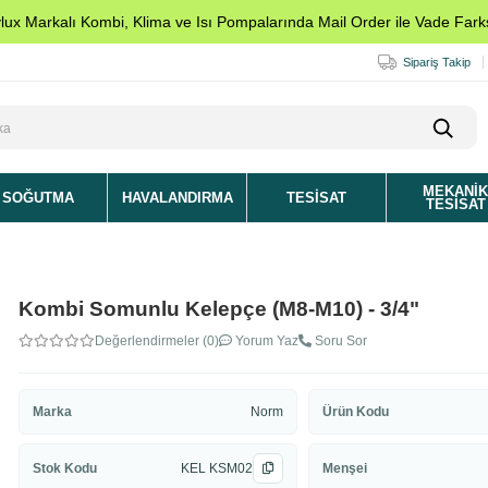
ylux Markalı Kombi, Klima ve Isı Pompalarında Mail Order ile Vade Farks
Sipariş Takip
MEKANI
SOĞUTMA
HAVALANDIRMA
TESISAT
TESISAT
Kombi Somunlu Kelepçe (M8-M10) - 3/4"
Değerlendirmeler (0)
Yorum Yaz
Soru Sor
Marka
Norm
Ürün Kodu
Stok Kodu
KEL KSM02
Menşei