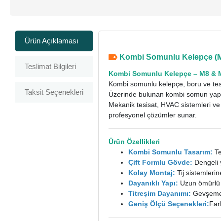
Ürün Açıklaması
Kombi Somunlu Kelepçe (M8
Teslimat Bilgileri
Kombi Somunlu Kelepçe
– M8 & 
Kombi somunlu kelepçe, boru ve tesis
Taksit Seçenekleri
Üzerinde bulunan kombi somun yap
Mekanik tesisat, HVAC sistemleri ve 
profesyonel çözümler sunar.
Ürün Özellikleri
Kombi Somunlu Tasarım:
Te
Çift Formlu Gövde:
Dengeli 
Kolay Montaj:
Tij sistemlerin
Dayanıklı Yapı:
Uzun ömürlü 
Titreşim Dayanımı:
Gevşemeye
Geniş Ölçü Seçenekleri:
Far