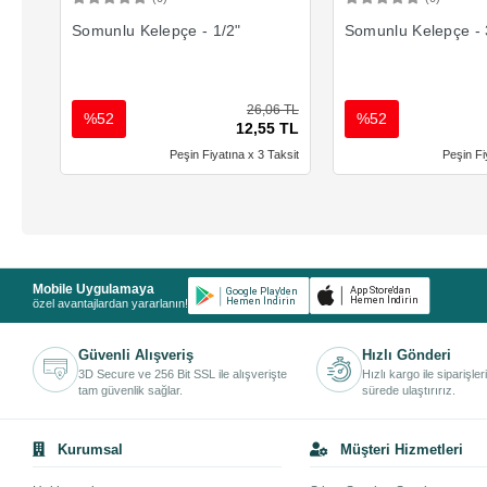
Sepete Ekle
Sepete 
Somunlu Kelepçe - 1/2"
Somunlu Kelepçe - 
26,06 TL
%52
%52
12,55 TL
Peşin Fiyatına x 3 Taksit
Peşin Fi
Mobile Uygulamaya
özel avantajlardan yararlanın!
Güvenli Alışveriş
Hızlı Gönderi
3D Secure ve 256 Bit SSL ile alışverişte
Hızlı kargo ile siparişler
tam güvenlik sağlar.
sürede ulaştırırız.
Kurumsal
Müşteri Hizmetleri