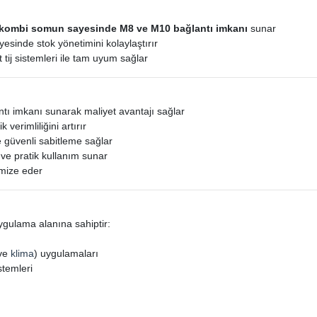
kombi somun sayesinde M8 ve M10 bağlantı imkanı
sunar
esinde stok yönetimini kolaylaştırır
 tij sistemleri ile tam uyum sağlar
antı imkanı sunarak maliyet avantajı sağlar
k verimliliğini artırır
 güvenli sabitleme sağlar
ve pratik kullanım sunar
timize eder
gulama alanına sahiptir:
ve
klima
) uygulamaları
stemleri