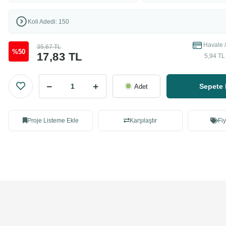
Koli Adedi: 150
Havale /
35,67 TL
%50
17,83 TL
5,94 TL
Sepete 
Adet
Proje Listeme Ekle
Karşılaştır
Fiy