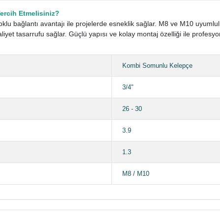
rcih Etmelisiniz?
u bağlantı avantajı ile projelerde esneklik sağlar. M8 ve M10 uyumlulu
t tasarrufu sağlar. Güçlü yapısı ve kolay montaj özelliği ile profesy
Kombi Somunlu Kelepçe
3/4"
26 - 30
3.9
1.3
M8 / M10