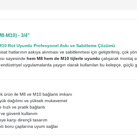
-M10) - 3/4"
M10 Rot Uyumlu Profesyonel Askı ve Sabitleme Çözümü
at hatlarının askıya alınması ve sabitlenmesi için geliştirilmiş, çok yö
ısı sayesinde
hem M8 hem de M10 tijlerle uyumlu
çalışarak montaj sü
endüstriyel uygulamalarda yaygın olarak kullanılan bu kelepçe, güçlü göv
k ürün ile M8 ve M10 bağlantı imkanı
yük dağılımı ve yüksek mukavemet
e hızlı ve pratik bağlantı
ve güvenli kullanım
 karşı dirençli tasarım
klı boru çaplarına uyum sağlar