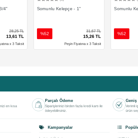
Ekle
Sepete Ekle
3/4"
Somunlu Kelepçe - 1"
Somunlu Kel
28,25 TL
31,67 TL
%52
%52
13,61 TL
15,26 TL
yatına x 3 Taksit
Peşin Fiyatına x 3 Taksit
Parçalı Ödeme
Geniş 
inizi en kısa
Siparişlerinizi birden fazla kredi kartı ile
Verimli 
ödeyebilirsiniz.
ürün seç
Kampanyalar
Popüle