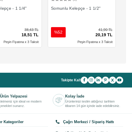
Sepete Ekle
Sepete Ekle
epçe - 1 1/4"
Somunlu Kelepçe - 1 1/2"
Som
38,43 TL
41,90 TL
%52
%
18,51 TL
20,19 TL
Peşin Fiyatına x 3 Taksit
Peşin Fiyatına x 3 Taksit
X
Takipte Kal!
Ürün Yelpazesi
Kolay İade
işletmeniz için ideal ve modern
Ürünlerinizi teslim aldığınız tarihten
enekleri sunarız.
itibaren 14 gün içinde iade edebilirsiniz.
r Kategoriler
Çağrı Merkezi / Sipariş Hattı