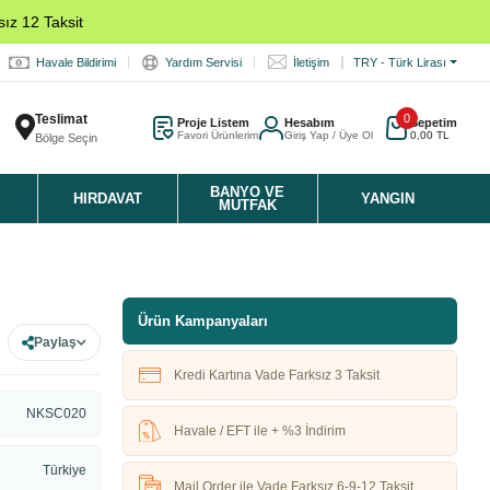
ız 12 Taksit
Havale Bildirimi
Yardım Servisi
İletişim
TRY - Türk Lirası
Teslimat
0
Proje Listem
Hesabım
Sepetim
Favori Ürünlerim
Giriş Yap / Üye Ol
0,00 TL
Bölge Seçin
K
BANYO VE
HIRDAVAT
YANGIN
MUTFAK
Ürün Kampanyaları
Paylaş
Kredi Kartına Vade Farksız 3 Taksit
NKSC020
Havale / EFT ile + %3 İndirim
Türkiye
Mail Order ile Vade Farksız 6-9-12 Taksit