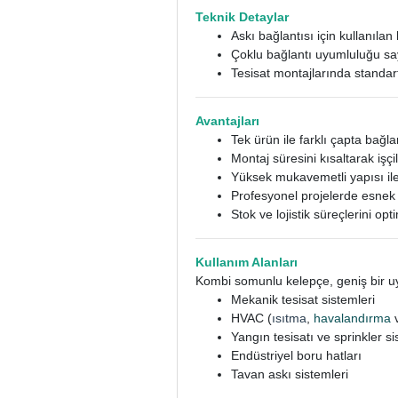
Teknik Detaylar
Askı bağlantısı için kullanılan
Çoklu bağlantı uyumluluğu say
Tesisat montajlarında standart
Avantajları
Tek ürün ile farklı çapta bağl
Montaj süresini kısaltarak işçili
Yüksek mukavemetli yapısı ile
Profesyonel projelerde esnek 
Stok ve lojistik süreçlerini op
Kullanım Alanları
Kombi somunlu kelepçe, geniş bir uy
Mekanik tesisat sistemleri
HVAC (
ısıtma
,
havalandırma
Yangın tesisatı ve sprinkler si
Endüstriyel boru hatları
Tavan askı sistemleri