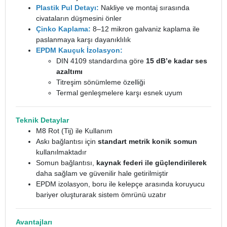
Plastik Pul Detayı:
Nakliye ve montaj sırasında
civataların düşmesini önler
Çinko Kaplama:
8–12 mikron galvaniz kaplama ile
paslanmaya karşı dayanıklılık
EPDM Kauçuk İzolasyon:
DIN 4109 standardına göre
15 dB’e kadar ses
azaltımı
Titreşim sönümleme özelliği
Termal genleşmelere karşı esnek uyum
Teknik Detaylar
M8 Rot (Tij) ile Kullanım
Askı bağlantısı için
standart metrik konik somun
kullanılmaktadır
Somun bağlantısı,
kaynak federi ile güçlendirilerek
daha sağlam ve güvenilir hale getirilmiştir
EPDM izolasyon, boru ile kelepçe arasında koruyucu
bariyer oluşturarak sistem ömrünü uzatır
Avantajları