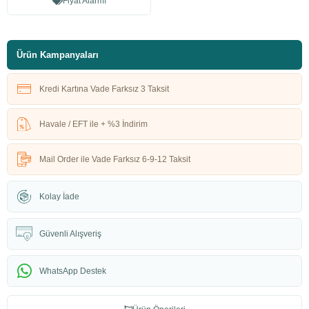
Fiyat Alarmı
Ürün Kampanyaları
Kredi Kartına Vade Farksız 3 Taksit
Havale / EFT ile + %3 İndirim
Mail Order ile Vade Farksız 6-9-12 Taksit
Kolay İade
Güvenli Alışveriş
WhatsApp Destek