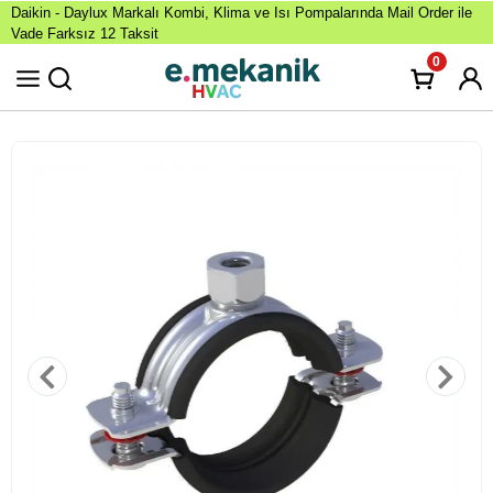
Daikin - Daylux Markalı Kombi, Klima ve Isı Pompalarında Mail Order ile
Vade Farksız 12 Taksit
0