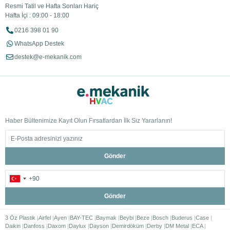
Resmi Tatil ve Hafta Sonları Hariç
Hafta İçi : 09:00 - 18:00
0216 398 01 90
WhatsApp Destek
destek@e-mekanik.com
Haber Bültenimize Kayıt Olun Fırsatlardan İlk Siz Yararlanın!
Gönder
Gönder
3 Öz Plastik
Airfel
Ayen
BAY-TEC
Baymak
Beybi
Beze
Bosch
Buderus
Case
Daikin
Danfoss
Daxom
Daylux
Dayson
Demirdöküm
Derby
DM Metal
ECA