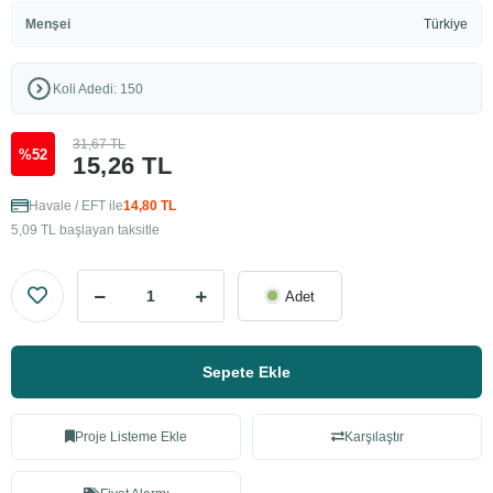
Menşei
Türkiye
Koli Adedi: 150
31,67 TL
%52
15,26 TL
Havale / EFT ile
14,80 TL
5,09 TL başlayan taksitle
Adet
Sepete Ekle
Proje Listeme Ekle
Karşılaştır