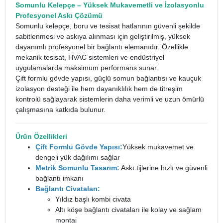
Somunlu Kelepçe
– Yüksek Mukavemetli ve İzolasyonlu
Profesyonel Askı Çözümü
Somunlu kelepçe, boru ve tesisat hatlarının güvenli şekilde
sabitlenmesi ve askıya alınması için geliştirilmiş, yüksek
dayanımlı profesyonel bir bağlantı elemanıdır. Özellikle
mekanik tesisat, HVAC sistemleri ve endüstriyel
uygulamalarda maksimum performans sunar.
Çift formlu gövde yapısı, güçlü somun bağlantısı ve kauçuk
izolasyon desteği ile hem dayanıklılık hem de titreşim
kontrolü sağlayarak sistemlerin daha verimli ve uzun ömürlü
çalışmasına katkıda bulunur.
Ürün Özellikleri
Çift Formlu Gövde Yapısı:
Yüksek mukavemet ve
dengeli yük dağılımı sağlar
Metrik Somunlu Tasarım:
Askı tijlerine hızlı ve güvenli
bağlantı imkanı
Bağlantı Civataları:
Yıldız başlı kombi civata
Altı köşe bağlantı civataları ile kolay ve sağlam
montaj