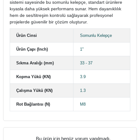
sistemi sayesinde bu somunlu kelepçe, standart ürünlere
kıyasla daha yüksek performans sunar. Hem dayanıklılık
hem de ses/titreşim kontrolü sağlayarak profesyonel
projelerde güvenilir bir çözüm oluşturur.
Ürün Cinsi
Somunlu Kelepçe
Ürün Çapı (Inch)
1"
Sıkma Aralığı (mm)
33 - 37
Kopma Yükü (KN)
3.9
Çalışma Yükü (KN)
1.3
Rot Bağlantısı (N)
M8
Bu ürün için henüz yorum yapılmadı.