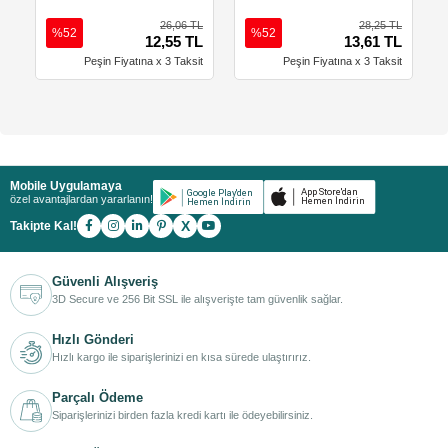
26,06 TL
28,25 TL
%52
%52
12,55 TL
13,61 TL
Peşin Fiyatına x 3 Taksit
Peşin Fiyatına x 3 Taksit
Mobile Uygulamaya
özel avantajlardan yararlanın!
X
Takipte Kal!
Güvenli Alışveriş
3D Secure ve 256 Bit SSL ile alışverişte tam güvenlik sağlar.
Hızlı Gönderi
Hızlı kargo ile siparişlerinizi en kısa sürede ulaştırırız.
Parçalı Ödeme
Siparişlerinizi birden fazla kredi kartı ile ödeyebilirsiniz.