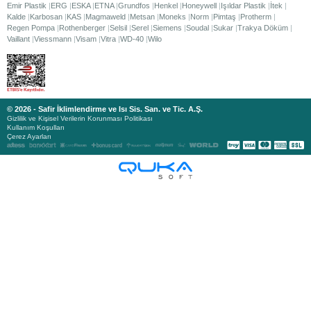
Emir Plastik
ERG
ESKA
ETNA
Grundfos
Henkel
Honeywell
Işıldar Plastik
İtek
Kalde
Karbosan
KAS
Magmaweld
Metsan
Moneks
Norm
Pimtaş
Protherm
Regen Pompa
Rothenberger
Selsil
Serel
Siemens
Soudal
Sukar
Trakya Döküm
Vaillant
Viessmann
Visam
Vitra
WD-40
Wilo
© 2026 - Safir İklimlendirme ve Isı Sis. San. ve Tic. A.Ş.
Gizlilik ve Kişisel Verilerin Korunması Politikası
Kullanım Koşulları
Çerez Ayarları