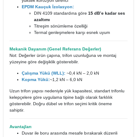
yüksek korozyon direnci
EPDM Kauçuk İzolasyon:
DIN 4109 standardına göre
15 dB’e kadar ses
azaltımı
Titreşim sönümleme özelliği
Termal genleşmelere karşı esnek uyum
Mekanik Dayanım (Genel Referans Değerler)
Not: Değerler ürün çapına, trifon uzunluğuna ve montaj
yüzeyine göre değişiklik gösterebilir.
Çalışma Yükü (WLL):
~0,4 kN – 2,0 kN
Kopma Yükü:
~1,2 kN – 6,0 kN
Uzun trifon yapısı nedeniyle yük kapasitesi, standart trifonlu
kelepçelere göre uygulama tipine bağlı olarak farklılık
gösterebilir. Doğru dübel ve trifon seçimi kritik öneme
sahiptir.
Avantajları
Duvar ile boru arasında mesafe bırakarak düzenli