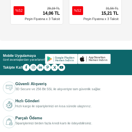
29,19 TL
31,56 TL
%52
%52
14,06 TL
15,21 TL
Peşin Fiyatına x 3 Taksit
Peşin Fiyatına x 3 Taksit
Mobile Uygulamaya
özel avantajlardan yararlanın!
X
Takipte Kal!
Güvenli Alışveriş
3D Secure ve 256 Bit SSL ile alışverişte tam güvenlik sağlar.
Hızlı Gönderi
Hızlı kargo ile siparişlerinizi en kısa sürede ulaştırırız.
Parçalı Ödeme
Siparişlerinizi birden fazla kredi kartı ile ödeyebilirsiniz.