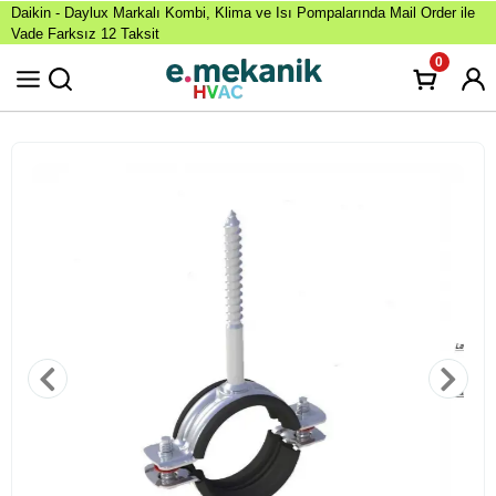
Daikin - Daylux Markalı Kombi, Klima ve Isı Pompalarında Mail Order ile
Vade Farksız 12 Taksit
0