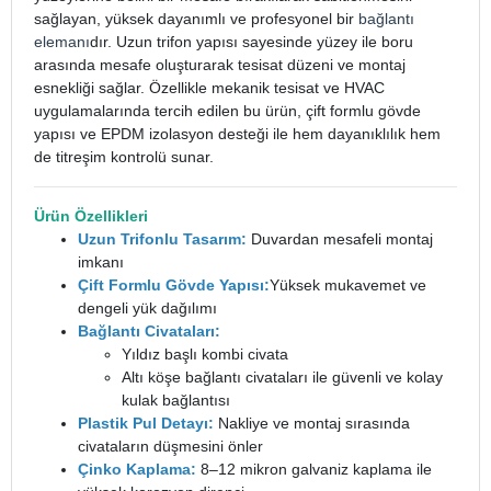
sağlayan, yüksek dayanımlı ve profesyonel bir
bağlantı
elemanı
dır. Uzun trifon yapısı sayesinde yüzey ile boru
arasında mesafe oluşturarak tesisat düzeni ve montaj
esnekliği sağlar.
Özellikle mekanik tesisat ve HVAC
uygulamalarında tercih edilen bu ürün, çift formlu gövde
yapısı ve EPDM izolasyon desteği ile hem dayanıklılık hem
de titreşim kontrolü sunar.
Ürün Özellikleri
Uzun Trifonlu Tasarım:
Duvardan mesafeli montaj
imkanı
Çift Formlu Gövde Yapısı:
Yüksek mukavemet ve
dengeli yük dağılımı
Bağlantı Civataları:
Yıldız başlı kombi civata
Altı köşe bağlantı civataları ile güvenli ve kolay
kulak bağlantısı
Plastik Pul Detayı:
Nakliye ve montaj sırasında
civataların düşmesini önler
Çinko Kaplama:
8–12 mikron galvaniz kaplama ile