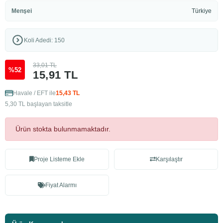
Menşei
Türkiye
Koli Adedi: 150
33,01 TL
%52
15,91 TL
Havale / EFT ile
15,43 TL
5,30 TL başlayan taksitle
Ürün stokta bulunmamaktadır.
Proje Listeme Ekle
Karşılaştır
Fiyat Alarmı