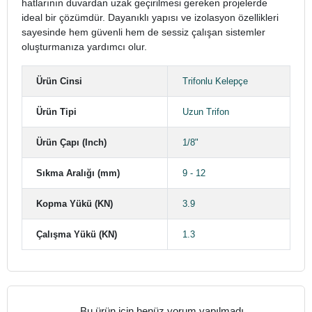
hatlarının duvardan uzak geçirilmesi gereken projelerde
ideal bir çözümdür. Dayanıklı yapısı ve izolasyon özellikleri
sayesinde hem güvenli hem de sessiz çalışan sistemler
oluşturmanıza yardımcı olur.
Ürün Cinsi
Trifonlu Kelepçe
Ürün Tipi
Uzun Trifon
Ürün Çapı (Inch)
1/8"
Sıkma Aralığı (mm)
9 - 12
Kopma Yükü (KN)
3.9
Çalışma Yükü (KN)
1.3
Bu ürün için henüz yorum yapılmadı.