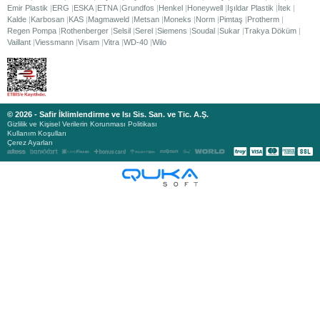
Emir Plastik
ERG
ESKA
ETNA
Grundfos
Henkel
Honeywell
Işıldar Plastik
İtek
Kalde
Karbosan
KAS
Magmaweld
Metsan
Moneks
Norm
Pimtaş
Protherm
Regen Pompa
Rothenberger
Selsil
Serel
Siemens
Soudal
Sukar
Trakya Döküm
Vaillant
Viessmann
Visam
Vitra
WD-40
Wilo
© 2026 - Safir İklimlendirme ve Isı Sis. San. ve Tic. A.Ş.
Gizlilik ve Kişisel Verilerin Korunması Politikası
Kullanım Koşulları
Çerez Ayarları