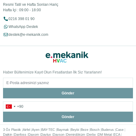
Resmi Tatil ve Hafta Sonları Hariç
Hafta İçi : 09:00 - 18:00
0216 398 01 90
WhatsApp Destek
destek@e-mekanik.com
Haber Bültenimize Kayıt Olun Fırsatlardan İlk Siz Yararlanın!
Gönder
Gönder
3 Öz Plastik
Airfel
Ayen
BAY-TEC
Baymak
Beybi
Beze
Bosch
Buderus
Case
Daikin
Danfoss
Daxom
Daylux
Dayson
Demirdöküm
Derby
DM Metal
ECA