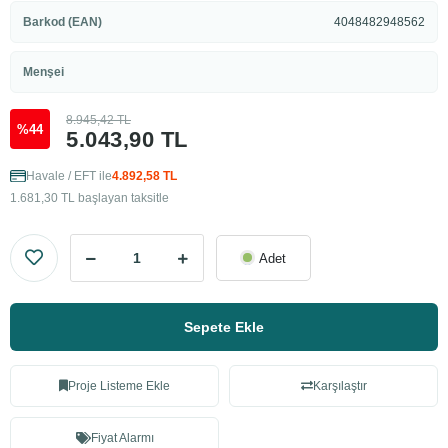
Barkod (EAN)
4048482948562
Menşei
8.945,42 TL
%44
5.043,90 TL
Havale / EFT ile
4.892,58 TL
1.681,30 TL başlayan taksitle
Adet
Sepete Ekle
Proje Listeme Ekle
Karşılaştır
Fiyat Alarmı