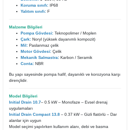
Koruma sınıfı:
IP68
Yalıtım sınıfı:
F
Malzeme Bilgileri
Pompa Gövdesi:
Teknopolimer / Moplen
Çark:
Noryl (yüksek dayanımlı kompozit)
Mil:
Paslanmaz çelik
Motor Gövdesi:
Çelik
Mekanik Salmastra:
Karbon / Seramik
Conta:
NBR
Bu yapı sayesinde pompa hafif, dayanıklı ve korozyona karşı
dirençlidir.
Model Bilgileri
Initial Drain 10.7
– 0.5 kW – Monofaze – Evsel drenaj
uygulamaları
Initial Drain Compact 13.8
– 0.37 kW – Gizli flatörlü – Dar
alanlar için uygun
Model seçimi yapılırken kullanım alanı, debi ve basma