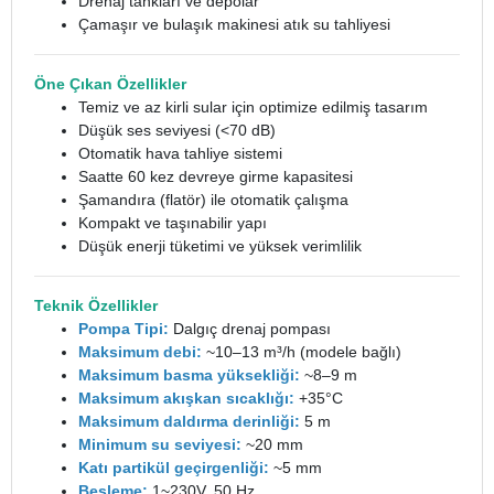
Drenaj tankları ve depolar
Çamaşır ve bulaşık makinesi atık su tahliyesi
Öne Çıkan Özellikler
Temiz ve az kirli sular için optimize edilmiş tasarım
Düşük ses seviyesi (<70 dB)
Otomatik hava tahliye sistemi
Saatte 60 kez devreye girme kapasitesi
Şamandıra (flatör) ile otomatik çalışma
Kompakt ve taşınabilir yapı
Düşük enerji tüketimi ve yüksek verimlilik
Teknik Özellikler
Pompa Tipi:
Dalgıç drenaj pompası
Maksimum debi:
~10–13 m³/h (modele bağlı)
Maksimum basma yüksekliği:
~8–9 m
Maksimum akışkan sıcaklığı:
+35°C
Maksimum daldırma derinliği:
5 m
Minimum su seviyesi:
~20 mm
Katı partikül geçirgenliği:
~5 mm
Besleme:
1~230V, 50 Hz