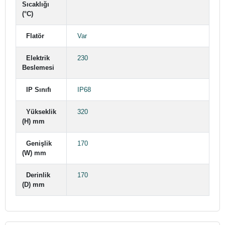
Sıcaklığı
(°C)
Flatör
Var
Elektrik
230
Beslemesi
IP Sınıfı
IP68
Yükseklik
320
(H) mm
Genişlik
170
(W) mm
Derinlik
170
(D) mm