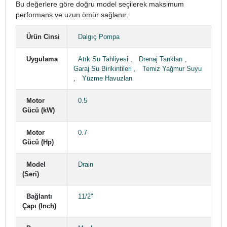
Bu değerlere göre doğru model seçilerek maksimum
performans ve uzun ömür sağlanır.
Ürün Cinsi
Dalgıç Pompa
Uygulama
Atık Su Tahliyesi
,
Drenaj Tankları
,
Garaj Su Birikintileri
,
Temiz Yağmur Suyu
,
Yüzme Havuzları
Motor
0.5
Gücü (kW)
Motor
0.7
Gücü (Hp)
Model
Drain
(Seri)
Bağlantı
11/2"
Çapı (Inch)