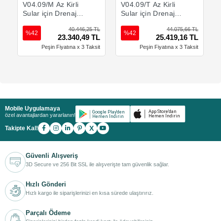
V04.09/M Az Kirli
V04.09/T Az Kirli
Sular için Drenaj
Sular için Drenaj
Pompası
Pompası
40.446,25 TL
44.075,66 TL
%42
%42
23.340,49 TL
25.419,16 TL
Peşin Fiyatına x 3 Taksit
Peşin Fiyatına x 3 Taksit
Mobile Uygulamaya
özel avantajlardan yararlanın!
X
Takipte Kal!
Güvenli Alışveriş
3D Secure ve 256 Bit SSL ile alışverişte tam güvenlik sağlar.
Hızlı Gönderi
Hızlı kargo ile siparişlerinizi en kısa sürede ulaştırırız.
Parçalı Ödeme