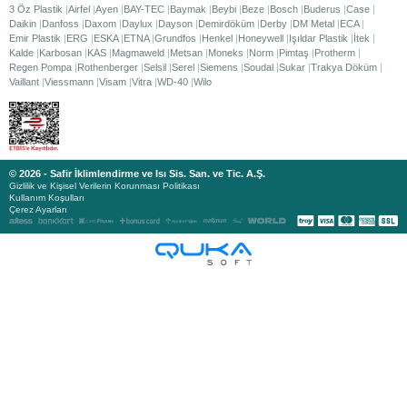
3 Öz Plastik
Airfel
Ayen
BAY-TEC
Baymak
Beybi
Beze
Bosch
Buderus
Case
Daikin
Danfoss
Daxom
Daylux
Dayson
Demirdöküm
Derby
DM Metal
ECA
Emir Plastik
ERG
ESKA
ETNA
Grundfos
Henkel
Honeywell
Işıldar Plastik
İtek
Kalde
Karbosan
KAS
Magmaweld
Metsan
Moneks
Norm
Pimtaş
Protherm
Regen Pompa
Rothenberger
Selsil
Serel
Siemens
Soudal
Sukar
Trakya Döküm
Vaillant
Viessmann
Visam
Vitra
WD-40
Wilo
© 2026 - Safir İklimlendirme ve Isı Sis. San. ve Tic. A.Ş.
Gizlilik ve Kişisel Verilerin Korunması Politikası
Kullanım Koşulları
Çerez Ayarları