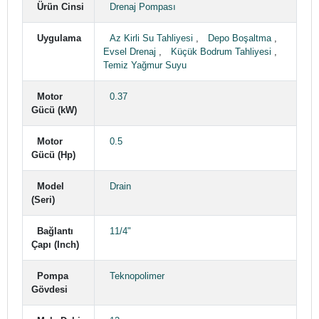
Ürün Cinsi
Drenaj Pompası
Uygulama
Az Kirli Su Tahliyesi
,
Depo Boşaltma
,
Evsel Drenaj
,
Küçük Bodrum Tahliyesi
,
Temiz Yağmur Suyu
Motor
0.37
Gücü (kW)
Motor
0.5
Gücü (Hp)
Model
Drain
(Seri)
Bağlantı
11/4"
Çapı (Inch)
Pompa
Teknopolimer
Gövdesi