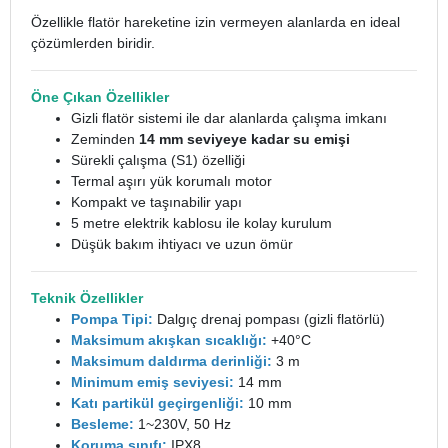
Özellikle flatör hareketine izin vermeyen alanlarda en ideal
çözümlerden biridir.
Öne Çıkan Özellikler
Gizli flatör sistemi ile dar alanlarda çalışma imkanı
Zeminden
14 mm seviyeye kadar su emişi
Sürekli çalışma (S1) özelliği
Termal aşırı yük korumalı motor
Kompakt ve taşınabilir yapı
5 metre elektrik kablosu ile kolay kurulum
Düşük bakım ihtiyacı ve uzun ömür
Teknik Özellikler
Pompa Tipi:
Dalgıç drenaj pompası (gizli flatörlü)
Maksimum akışkan sıcaklığı:
+40°C
Maksimum daldırma derinliği:
3 m
Minimum emiş seviyesi:
14 mm
Katı partikül geçirgenliği:
10 mm
Besleme:
1~230V, 50 Hz
Koruma sınıfı:
IPX8