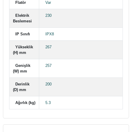
Flatör
Var
Elektrik
230
Beslemesi
IP Sınıfı
IPX8
Yükseklik
267
(H) mm
Genişlik
257
(W) mm
Derinlik
200
(D) mm
Ağırlık (kg)
5.3