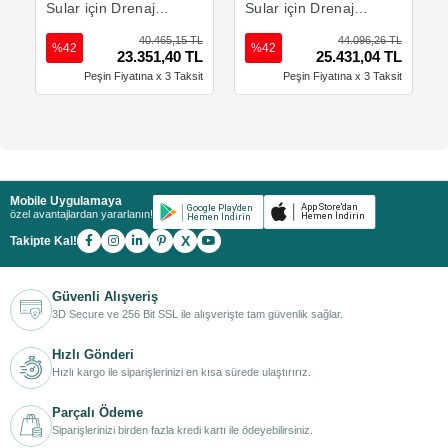
Sular için Drenaj
Sular için Drenaj
Pompası
Pompası
40.465,15 TL
44.096,26 TL
%42
%42
23.351,40 TL
25.431,04 TL
Peşin Fiyatına x 3 Taksit
Peşin Fiyatına x 3 Taksit
Mobile Uygulamaya
özel avantajlardan yararlanın!
X
Takipte Kal!
Güvenli Alışveriş
3D Secure ve 256 Bit SSL ile alışverişte tam güvenlik sağlar.
Hızlı Gönderi
Hızlı kargo ile siparişlerinizi en kısa sürede ulaştırırız.
Parçalı Ödeme
Siparişlerinizi birden fazla kredi kartı ile ödeyebilirsiniz.