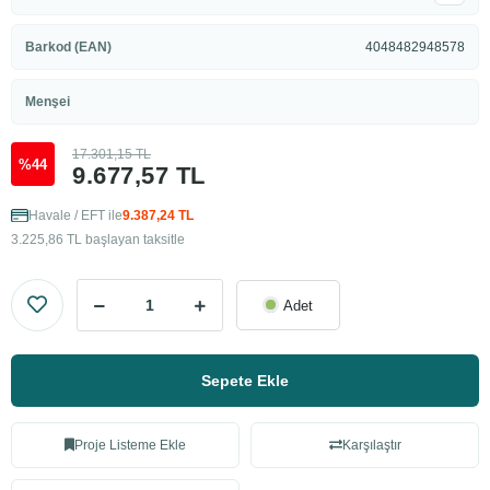
Barkod (EAN)
4048482948578
Menşei
17.301,15 TL
%44
9.677,57 TL
Havale / EFT ile
9.387,24 TL
3.225,86 TL başlayan taksitle
Adet
Sepete Ekle
Proje Listeme Ekle
Karşılaştır