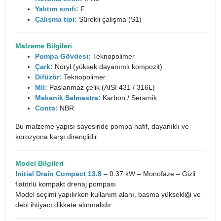
Yalıtım sınıfı:
F
Çalışma tipi:
Sürekli çalışma (S1)
Malzeme Bilgileri
Pompa Gövdesi:
Teknopolimer
Çark:
Noryl (yüksek dayanımlı kompozit)
Difüzör:
Teknopolimer
Mil:
Paslanmaz çelik (AISI 431 / 316L)
Mekanik Salmastra:
Karbon / Seramik
Conta:
NBR
Bu malzeme yapısı sayesinde pompa hafif, dayanıklı ve
korozyona karşı dirençlidir.
Model Bilgileri
Initial Drain Compact 13.8
– 0.37 kW – Monofaze – Gizli
flatörlü kompakt drenaj pompası
Model seçimi yapılırken kullanım alanı, basma yüksekliği ve
debi ihtiyacı dikkate alınmalıdır.