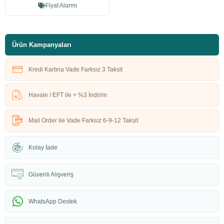
Fiyat Alarmı
Ürün Kampanyaları
Kredi Kartına Vade Farksız 3 Taksit
Havale / EFT ile + %3 İndirim
Mail Order ile Vade Farksız 6-9-12 Taksit
Kolay İade
Güvenli Alışveriş
WhatsApp Destek