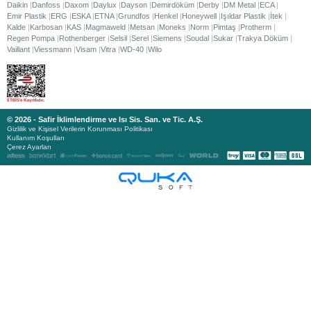
Daikin
Danfoss
Daxom
Daylux
Dayson
Demirdöküm
Derby
DM Metal
ECA
Emir Plastik
ERG
ESKA
ETNA
Grundfos
Henkel
Honeywell
Işıldar Plastik
İtek
Kalde
Karbosan
KAS
Magmaweld
Metsan
Moneks
Norm
Pimtaş
Protherm
Regen Pompa
Rothenberger
Selsil
Serel
Siemens
Soudal
Sukar
Trakya Döküm
Vaillant
Viessmann
Visam
Vitra
WD-40
Wilo
© 2026 - Safir İklimlendirme ve Isı Sis. San. ve Tic. A.Ş.
Gizlilik ve Kişisel Verilerin Korunması Politikası
Kullanım Koşulları
Çerez Ayarları