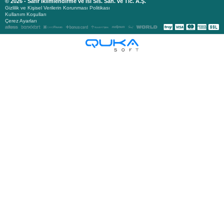
© 2026 - Safir İklimlendirme ve Isı Sis. San. ve Tic. A.Ş.
Gizlilik ve Kişisel Verilerin Korunması Politikası
Kullanım Koşulları
Çerez Ayarları