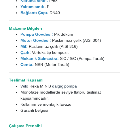
Koruma sınıfı:
IP68
Yalıtım sınıfı:
F
Bağlantı Çapı:
DN40
Malzeme Bilgileri
Pompa Gövdesi:
Pik döküm
Motor Gövdesi:
Paslanmaz çelik (AISI 304)
Mil:
Paslanmaz çelik (AISI 316)
Çark:
Vorteks tip kompozit
Mekanik Salmastra:
SiC / SiC (Pompa Tarafı)
Conta:
NBR (Motor Tarafı)
Teslimat Kapsamı
Wilo
Rexa MINI3
dalgıç pompa
Monofaze modellerde seviye flatörü teslimat
kapsamındadır.
Kullanım ve montaj kılavuzu
Garanti belgesi
Çalışma Prensibi