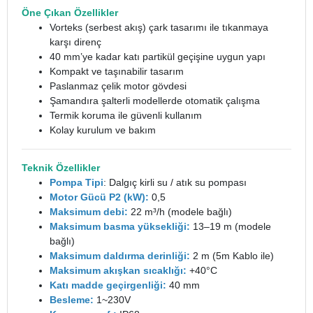
Öne Çıkan Özellikler
Vorteks (serbest akış) çark tasarımı ile tıkanmaya
karşı direnç
40 mm’ye kadar katı partikül geçişine uygun yapı
Kompakt ve taşınabilir tasarım
Paslanmaz çelik motor gövdesi
Şamandıra şalterli modellerde otomatik çalışma
Termik koruma ile güvenli kullanım
Kolay kurulum ve bakım
Teknik Özellikler
Pompa Tipi
: Dalgıç kirli su / atık su pompası
Motor Gücü P2 (kW):
0,5
Maksimum debi:
22 m³/h (modele bağlı)
Maksimum basma yüksekliği:
13–19 m (modele
bağlı)
Maksimum daldırma derinliği:
2 m (5m Kablo ile)
Maksimum akışkan sıcaklığı:
+40°C
Katı madde geçirgenliği:
40 mm
Besleme:
1~230V