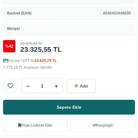
Barkod (EAN)
4048482948690
Menşei
40.420,36 TL
%42
23.325,55 TL
Havale / EFT ile
22.625,79 TL
7.775,18 TL başlayan taksitle
Adet
Sepete Ekle
Proje Listeme Ekle
Karşılaştır