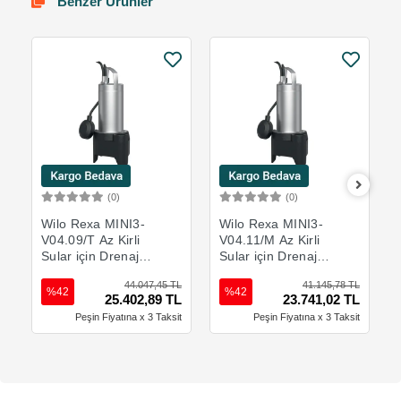
Benzer Ürünler
(0)
(0)
Sepete Ekle
Sepete Ekle
Wilo Rexa MINI3-
Wilo Rexa MINI3-
V04.09/T Az Kirli
V04.11/M Az Kirli
Sular için Drenaj
Sular için Drenaj
Pompası
Pompası
44.047,45 TL
41.145,78 TL
%42
%42
25.402,89 TL
23.741,02 TL
Peşin Fiyatına x 3 Taksit
Peşin Fiyatına x 3 Taksit