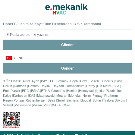
Haber Bültenimize Kayıt Olun Fırsatlardan İlk Siz Yararlanın!
Gönder
Gönder
3 Öz Plastik
Airfel
Ayen
BAY-TEC
Baymak
Beybi
Beze
Bosch
Buderus
Case
Daikin
Danfoss
Daxom
Daylux
Dayson
Demirdöküm
Derby
DM Metal
ECA
Emir Plastik
ERG
ESKA
ETNA
Grundfos
Henkel
Honeywell
Işıldar Plastik
İtek
Kalde
Karbosan
KAS
Magmaweld
Metsan
Moneks
Norm
Pimtaş
Protherm
Regen Pompa
Rothenberger
Selsil
Serel
Siemens
Soudal
Sukar
Trakya Döküm
Vaillant
Viessmann
Visam
Vitra
WD-40
Wilo