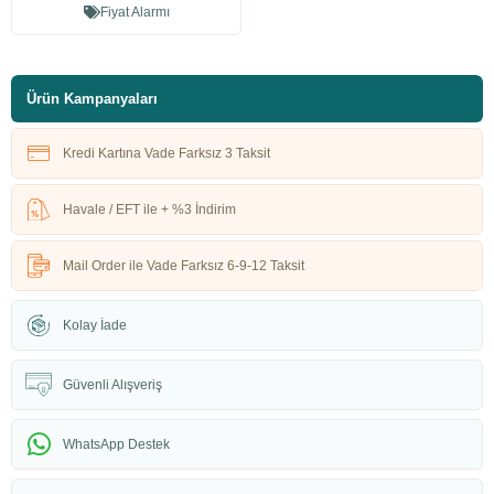
Fiyat Alarmı
Ürün Kampanyaları
Kredi Kartına Vade Farksız 3 Taksit
Havale / EFT ile + %3 İndirim
Mail Order ile Vade Farksız 6-9-12 Taksit
Kolay İade
Güvenli Alışveriş
WhatsApp Destek