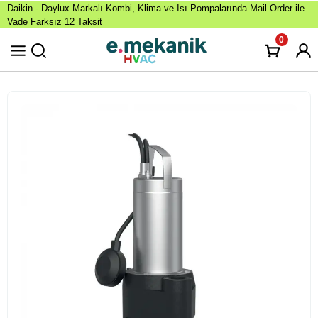
Daikin - Daylux Markalı Kombi, Klima ve Isı Pompalarında Mail Order ile
Vade Farksız 12 Taksit
0