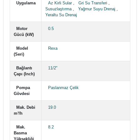
Uygulama
Az Kirli Sular
,
Gri Su Transferi
,
Susuzlaştırma
,
Yağmur Suyu Drenaj
,
Yeraltu Su Drenaj
Motor
0.5
Gücü (kW)
Model
Rexa
(Seri)
Bağlantı
11/2"
Çapı (Inch)
Pompa
Paslanmaz Çelik
Gövdesi
Mak. Debi
19.0
m³/h
Mak.
8.2
Basma
Yüksekliği