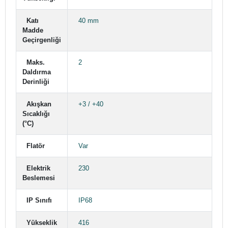
Katı
40 mm
Madde
Geçirgenliği
Maks.
2
Daldırma
Derinliği
Akışkan
+3 / +40
Sıcaklığı
(°C)
Flatör
Var
Elektrik
230
Beslemesi
IP Sınıfı
IP68
Yükseklik
416