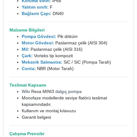
Koruma sınıfı:
IP68
Yalıtım sınıfı:
F
Bağlantı Çapı:
DN40
Malzeme Bilgileri
Pompa Gövdesi:
Pik döküm
Motor Gövdesi:
Paslanmaz çelik (AISI 304)
Mil:
Paslanmaz çelik (AISI 316)
Çark:
Vorteks tip kompozit
Mekanik Salmastra:
SiC / SiC (Pompa Tarafı)
Conta:
NBR (Motor Tarafı)
Teslimat Kapsamı
Wilo
Rexa MINI3
dalgıç pompa
Monofaze modellerde seviye flatörü teslimat
kapsamındadır.
Kullanım ve montaj kılavuzu
Garanti belgesi
Çalışma Prensibi