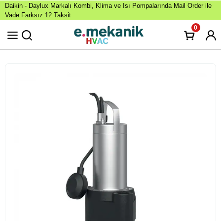
Daikin - Daylux Markalı Kombi, Klima ve Isı Pompalarında Mail Order ile
Vade Farksız 12 Taksit
0