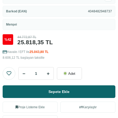
Barkod (EAN)
4048482948737
Menşei
44.772,87 TL
%42
25.818,35 TL
Havale / EFT ile
25.043,80 TL
8.606,12 TL başlayan taksitle
Adet
Sepete Ekle
Proje Listeme Ekle
Karşılaştır