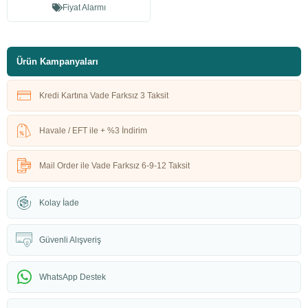
Fiyat Alarmı
Ürün Kampanyaları
Kredi Kartına Vade Farksız 3 Taksit
Havale / EFT ile + %3 İndirim
Mail Order ile Vade Farksız 6-9-12 Taksit
Kolay İade
Güvenli Alışveriş
WhatsApp Destek