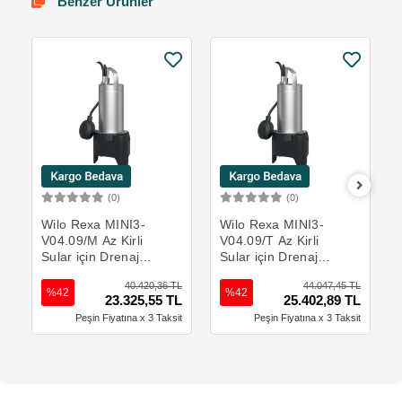
Benzer Ürünler
(0)
(0)
Sepete Ekle
Sepete Ekle
Wilo Rexa MINI3-
Wilo Rexa MINI3-
V04.09/M Az Kirli
V04.09/T Az Kirli
Sular için Drenaj
Sular için Drenaj
Pompası
Pompası
40.420,36 TL
44.047,45 TL
%42
%42
23.325,55 TL
25.402,89 TL
Peşin Fiyatına x 3 Taksit
Peşin Fiyatına x 3 Taksit