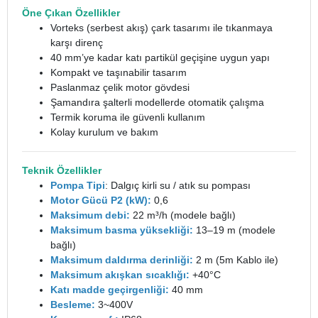
Öne Çıkan Özellikler
Vorteks (serbest akış) çark tasarımı ile tıkanmaya
karşı direnç
40 mm’ye kadar katı partikül geçişine uygun yapı
Kompakt ve taşınabilir tasarım
Paslanmaz çelik motor gövdesi
Şamandıra şalterli modellerde otomatik çalışma
Termik koruma ile güvenli kullanım
Kolay kurulum ve bakım
Teknik Özellikler
Pompa Tipi
: Dalgıç kirli su / atık su pompası
Motor Gücü P2 (kW):
0,6
Maksimum debi:
22 m³/h (modele bağlı)
Maksimum basma yüksekliği:
13–19 m (modele
bağlı)
Maksimum daldırma derinliği:
2 m (5m Kablo ile)
Maksimum akışkan sıcaklığı:
+40°C
Katı madde geçirgenliği:
40 mm
Besleme:
3~400V