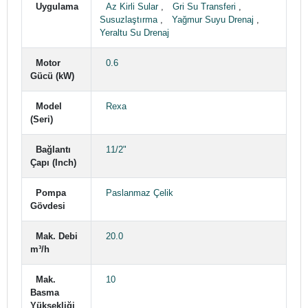
Uygulama
Az Kirli Sular
,
Gri Su Transferi
,
Susuzlaştırma
,
Yağmur Suyu Drenaj
,
Yeraltu Su Drenaj
Motor
0.6
Gücü (kW)
Model
Rexa
(Seri)
Bağlantı
11/2"
Çapı (Inch)
Pompa
Paslanmaz Çelik
Gövdesi
Mak. Debi
20.0
m³/h
Mak.
10
Basma
Yüksekliği