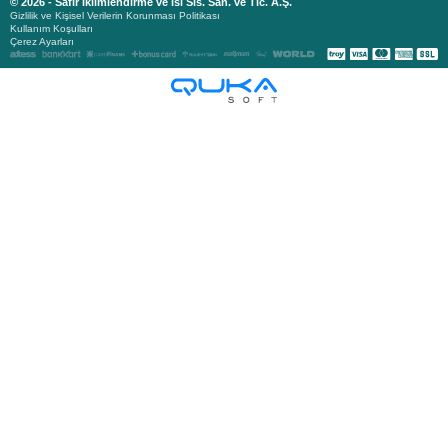
© 2026 - Safir İklimlendirme ve Isı Sis. San. ve Tic. A.Ş.
Gizlilik ve Kişisel Verilerin Korunması Politikası
Kullanım Koşulları
Çerez Ayarları