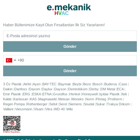
Haber Bültenimize Kayıt Olun Fırsatlardan İlk Siz Yararlanın!
Gönder
Gönder
3 Öz Plastik
Airfel
Ayen
BAY-TEC
Baymak
Beybi
Beze
Bosch
Buderus
Case
Daikin
Danfoss
Daxom
Daylux
Dayson
Demirdöküm
Derby
DM Metal
ECA
Emir Plastik
ERG
ESKA
ETNA
Grundfos
Henkel
Honeywell
Işıldar Plastik
İtek
Kalde
Karbosan
KAS
Magmaweld
Metsan
Moneks
Norm
Pimtaş
Protherm
Regen Pompa
Rothenberger
Selsil
Serel
Siemens
Soudal
Sukar
Trakya Döküm
Vaillant
Viessmann
Visam
Vitra
WD-40
Wilo