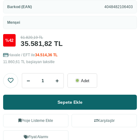
Barkod (EAN)
4048482106403
Menşei
61.820,19 TL
%42
35.581,82 TL
Havale / EFT ile
34.514,36 TL
11.860,61 TL başlayan taksitle
Adet
Sepete Ekle
Proje Listeme Ekle
Karşılaştır
Fiyat Alarmı