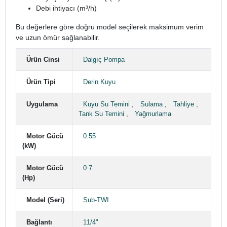
Debi ihtiyacı (m³/h)
Bu değerlere göre doğru model seçilerek maksimum verim
ve uzun ömür sağlanabilir.
Ürün Cinsi
Dalgıç Pompa
Ürün Tipi
Derin Kuyu
Uygulama
Kuyu Su Temini
,
Sulama
,
Tahliye
,
Tank Su Temini
,
Yağmurlama
Motor Gücü
0.55
(kW)
Motor Gücü
0.7
(Hp)
Model (Seri)
Sub-TWI
Bağlantı
11/4"