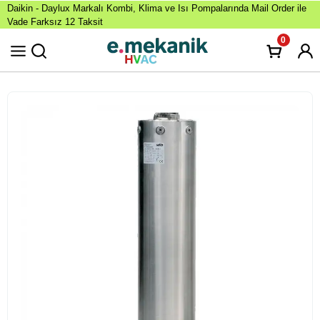
Daikin - Daylux Markalı Kombi, Klima ve Isı Pompalarında Mail Order ile
Vade Farksız 12 Taksit
0