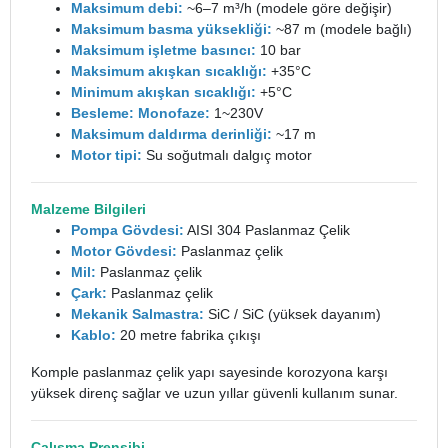
Maksimum debi:
~6–7 m³/h (modele göre değişir)
Maksimum basma yüksekliği:
~87 m (modele bağlı)
Maksimum işletme basıncı:
10 bar
Maksimum akışkan sıcaklığı:
+35°C
Minimum akışkan sıcaklığı:
+5°C
Besleme: Monofaze:
1~230V
Maksimum daldırma derinliği:
~17 m
Motor tipi:
Su soğutmalı dalgıç motor
Malzeme Bilgileri
Pompa Gövdesi:
AISI 304 Paslanmaz Çelik
Motor Gövdesi:
Paslanmaz çelik
Mil:
Paslanmaz çelik
Çark:
Paslanmaz çelik
Mekanik Salmastra:
SiC / SiC (yüksek dayanım)
Kablo:
20 metre fabrika çıkışı
Komple paslanmaz çelik yapı sayesinde korozyona karşı
yüksek direnç sağlar ve uzun yıllar güvenli kullanım sunar.
Çalışma Prensibi