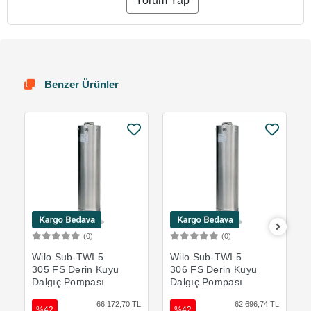
Yorum Yap
Benzer Ürünler
(0)
(0)
Sepete Ekle
Sepete Ekle
Wilo Sub-TWI 5
Wilo Sub-TWI 5
305 FS Derin Kuyu
306 FS Derin Kuyu
Dalgıç Pompası
Dalgıç Pompası
66.172,70 TL
62.696,74 TL
%42
%42