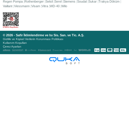
Regen Pompa
Rothenberger
Selsil
Serel
Siemens
Soudal
Sukar
Trakya Döküm
Vaillant
Viessmann
Visam
Vitra
WD-40
Wilo
© 2026 - Safir İklimlendirme ve Isı Sis. San. ve Tic. A.Ş.
Gizlilik ve Kişisel Verilerin Korunması Politikası
Kullanım Koşulları
Çerez Ayarları