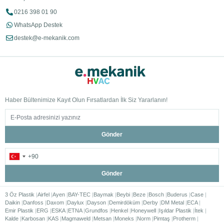
0216 398 01 90
WhatsApp Destek
destek@e-mekanik.com
Haber Bültenimize Kayıt Olun Fırsatlardan İlk Siz Yararlanın!
Gönder
Gönder
3 Öz Plastik
Airfel
Ayen
BAY-TEC
Baymak
Beybi
Beze
Bosch
Buderus
Case
Daikin
Danfoss
Daxom
Daylux
Dayson
Demirdöküm
Derby
DM Metal
ECA
Emir Plastik
ERG
ESKA
ETNA
Grundfos
Henkel
Honeywell
Işıldar Plastik
İtek
Kalde
Karbosan
KAS
Magmaweld
Metsan
Moneks
Norm
Pimtaş
Protherm