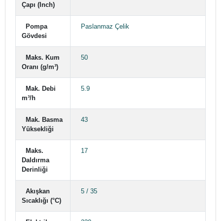
Çapı (Inch)
Pompa
Paslanmaz Çelik
Gövdesi
Maks. Kum
50
Oranı (g/m³)
Mak. Debi
5.9
m³/h
Mak. Basma
43
Yüksekliği
Maks.
17
Daldırma
Derinliği
Akışkan
5 / 35
Sıcaklığı (°C)