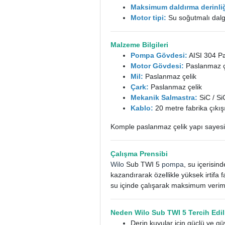
Maksimum daldırma derinliğ
Motor tipi:
Su soğutmalı dalg
Malzeme Bilgileri
Pompa Gövdesi:
AISI 304 P
Motor Gövdesi:
Paslanmaz ç
Mil:
Paslanmaz çelik
Çark:
Paslanmaz çelik
Mekanik Salmastra:
SiC / Si
Kablo:
20 metre fabrika çıkış
Komple paslanmaz çelik yapı sayesin
Çalışma Prensibi
Wilo
Sub TWI 5
pompa
, su içerisi
kazandırarak özellikle yüksek irtif
su içinde çalışarak maksimum verim e
Neden Wilo Sub TWI 5 Tercih Edi
Derin kuyular için güçlü ve gü