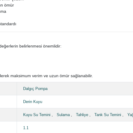
zun ömür
ışma
standardı
eğerlerin belirlenmesi önemlidir:
lerek maksimum verim ve uzun ömür sağlanabilir.
Dalgıç Pompa
Derin Kuyu
Kuyu Su Temini
,
Sulama
,
Tahliye
,
Tank Su Temini
,
Ya
1.1