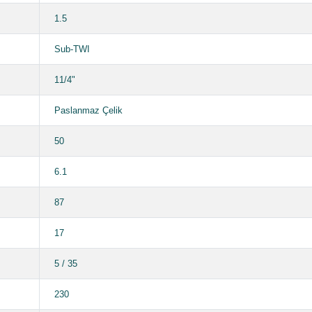
1.5
Sub-TWI
11/4"
Paslanmaz Çelik
50
6.1
87
17
5 / 35
230