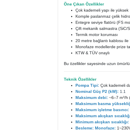
Öne Çıkan Özellikler
Çok kademeli yapı ile yüksek
Komple paslanmaz çelik hidrol
Entegre seviye flatörü (FS mo
Çift mekanik salmastra (SiC/S
Termik motor koruması
20 metre bağlantı kablosu ile
Monofaze modellerde prize tak
KTW & TÜV onaylı
Bu özellikler sayesinde uzun ömürlü
Teknik Özellikler
Pompa Tipi:
Çok kademeli d
Nominal Güç P2 (kW):
1.1
Maksimum debi:
~6–7 m³/h (
Maksimum basma yüksekliğ
Maksimum işletme basıncı:
Maksimum akışkan sıcaklığ
Minimum akışkan sıcaklığı:
Besleme: Monofaze:
1~230