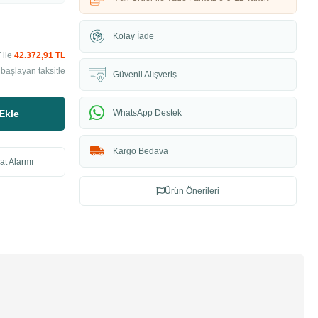
Kolay İade
 ile
42.372,91 TL
başlayan taksitle
Güvenli Alışveriş
Ekle
WhatsApp Destek
Kargo Bedava
at Alarmı
Ürün Önerileri