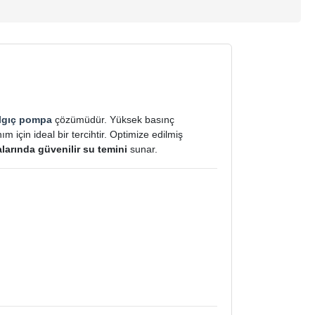
lgıç pompa
çözümüdür. Yüksek basınç
 için ideal bir tercihtir. Optimize edilmiş
arında güvenilir su temini
sunar.