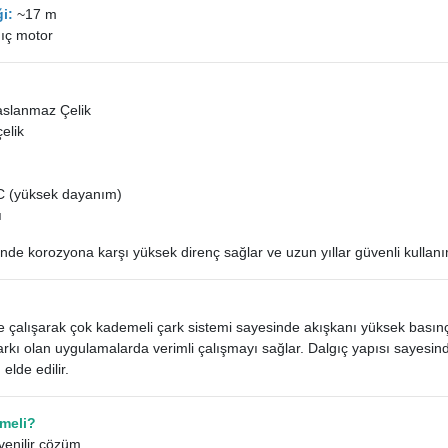
i:
~17 m
ıç motor
aslanmaz Çelik
elik
C (yüksek dayanım)
ı
de korozyona karşı yüksek direnç sağlar ve uzun yıllar güvenli kullan
nde çalışarak çok kademeli çark sistemi sayesinde akışkanı yüksek basın
a farkı olan uygulamalarda verimli çalışmayı sağlar. Dalgıç yapısı say
lde edilir.
lmeli?
venilir çözüm