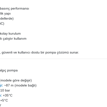
 basınç performansı
ik yapı
dellerde)
iC)
 kolay kurulum
 çalıştır kullanım
, güvenli ve kullanıcı dostu bir pompa çözümü sunar.
algıç pompa
modele göre değişir)
i:
~87 m (modele bağlı)
10 bar
ı:
+35°C
+5°C
V