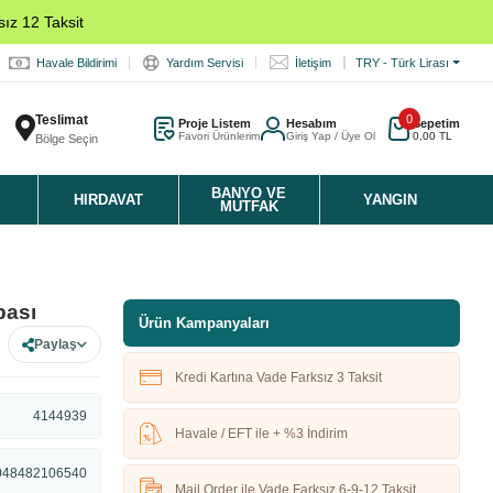
ız 12 Taksit
Havale Bildirimi
Yardım Servisi
İletişim
TRY - Türk Lirası
Teslimat
0
Proje Listem
Hesabım
Sepetim
Favori Ürünlerim
Giriş Yap / Üye Ol
0,00 TL
Bölge Seçin
K
BANYO VE
HIRDAVAT
YANGIN
MUTFAK
pası
Ürün Kampanyaları
Paylaş
Kredi Kartına Vade Farksız 3 Taksit
4144939
Havale / EFT ile + %3 İndirim
048482106540
Mail Order ile Vade Farksız 6-9-12 Taksit