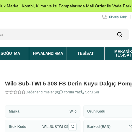
ylux Markalı Kombi, Klima ve Isı Pompalarında Mail Order ile Vade Farks
Sipariş Takip
MEKANI
SOĞUTMA
HAVALANDIRMA
TESISAT
TESISAT
Wilo Sub-TWI 5 308 FS Derin Kuyu Dalgıç Pom
Değerlendirmeler (0)
Yorum Yaz
Soru Sor
Marka
Wilo
Ürün Kodu
Stok Kodu
WIL SUBTWI-05
Barkod (EAN)
4