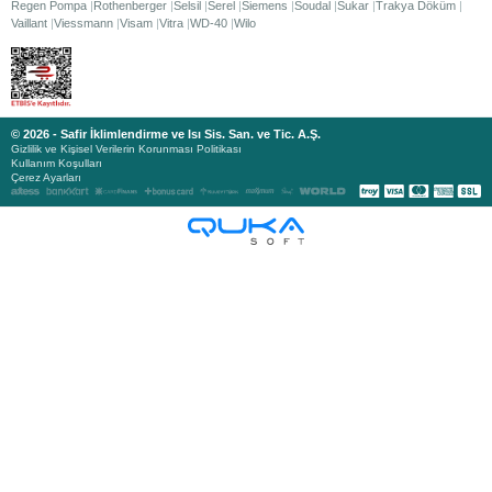
Regen Pompa
Rothenberger
Selsil
Serel
Siemens
Soudal
Sukar
Trakya Döküm
Vaillant
Viessmann
Visam
Vitra
WD-40
Wilo
© 2026 - Safir İklimlendirme ve Isı Sis. San. ve Tic. A.Ş.
Gizlilik ve Kişisel Verilerin Korunması Politikası
Kullanım Koşulları
Çerez Ayarları