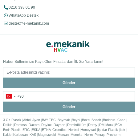
0216 398 01 90
WhatsApp Destek
destek@e-mekanik.com
Haber Bültenimize Kayıt Olun Fırsatlardan İlk Siz Yararlanın!
Gönder
Gönder
3 Öz Plastik
Airfel
Ayen
BAY-TEC
Baymak
Beybi
Beze
Bosch
Buderus
Case
Daikin
Danfoss
Daxom
Daylux
Dayson
Demirdöküm
Derby
DM Metal
ECA
Emir Plastik
ERG
ESKA
ETNA
Grundfos
Henkel
Honeywell
Işıldar Plastik
İtek
Kalde
Karbosan
KAS
Magmaweld
Metsan
Moneks
Norm
Pimtaş
Protherm