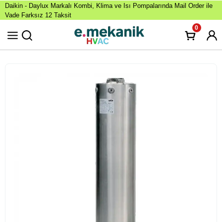
Daikin - Daylux Markalı Kombi, Klima ve Isı Pompalarında Mail Order ile
Vade Farksız 12 Taksit
0