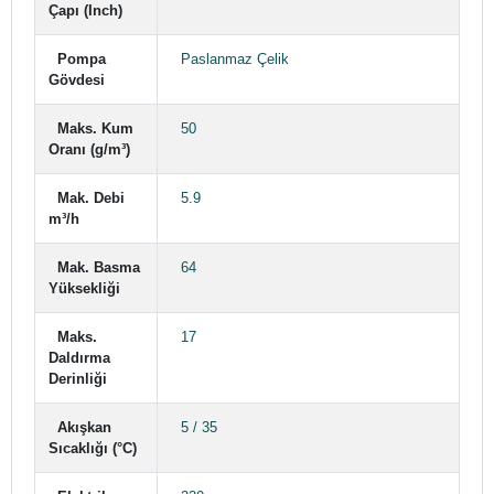
Çapı (Inch)
Pompa
Paslanmaz Çelik
Gövdesi
Maks. Kum
50
Oranı (g/m³)
Mak. Debi
5.9
m³/h
Mak. Basma
64
Yüksekliği
Maks.
17
Daldırma
Derinliği
Akışkan
5 / 35
Sıcaklığı (°C)