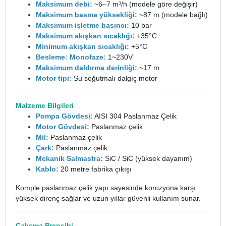
Maksimum debi:
~6–7 m³/h (modele göre değişir)
Maksimum basma yüksekliği:
~87 m (modele bağlı)
Maksimum işletme basıncı:
10 bar
Maksimum akışkan sıcaklığı:
+35°C
Minimum akışkan sıcaklığı:
+5°C
Besleme: Monofaze:
1~230V
Maksimum daldırma derinliği:
~17 m
Motor tipi:
Su soğutmalı dalgıç motor
Malzeme Bilgileri
Pompa Gövdesi:
AISI 304 Paslanmaz Çelik
Motor Gövdesi:
Paslanmaz çelik
Mil:
Paslanmaz çelik
Çark:
Paslanmaz çelik
Mekanik Salmastra:
SiC / SiC (yüksek dayanım)
Kablo:
20 metre fabrika çıkışı
Komple paslanmaz çelik yapı sayesinde korozyona karşı
yüksek direnç sağlar ve uzun yıllar güvenli kullanım sunar.
Çalışma Prensibi