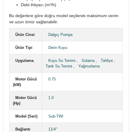
Debi ihtiyacı (m³/h)
Bu değerlere göre doğru model seçilerek maksimum verim
ve uzun ömür sağlanabilir.
Ürün Cinsi
Dalgıç Pompa
Ürün Tipi
Derin Kuyu
Uygulama
Kuyu Su Temini
,
Sulama
,
Tahliye
,
Tank Su Temini
,
Yağmurlama
Motor Gücü
0.75
(kW)
Motor Gücü
1.0
(Hp)
Model (Seri)
Sub-TWI
Bağlantı
11/4"