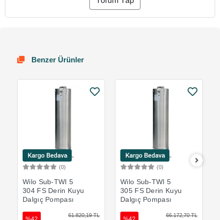
Yorum Yap
Benzer Ürünler
(0)
(0)
Sepete Ekle
Sepete Ekle
Wilo Sub-TWI 5
Wilo Sub-TWI 5
304 FS Derin Kuyu
305 FS Derin Kuyu
Dalgıç Pompası
Dalgıç Pompası
61.820,19 TL
66.172,70 TL
%42
%42