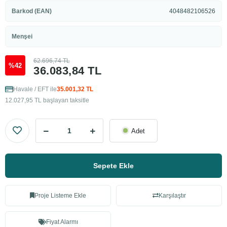
Barkod (EAN)
4048482106526
Menşei
62.696,74 TL
%42
36.083,84 TL
Havale / EFT ile
35.001,32 TL
12.027,95 TL başlayan taksitle
Adet
Sepete Ekle
Proje Listeme Ekle
Karşılaştır
Fiyat Alarmı