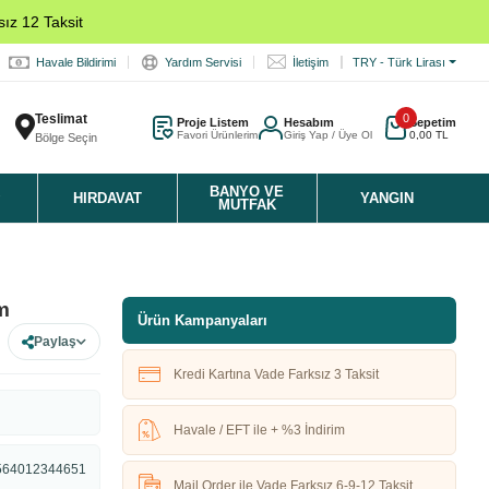
ız 12 Taksit
Havale Bildirimi
Yardım Servisi
İletişim
TRY - Türk Lirası
Teslimat
0
Proje Listem
Hesabım
Sepetim
Favori Ürünlerim
Giriş Yap / Üye Ol
0,00 TL
Bölge Seçin
K
BANYO VE
HIRDAVAT
YANGIN
MUTFAK
m
Ürün Kampanyaları
Paylaş
Kredi Kartına Vade Farksız 3 Taksit
Havale / EFT ile + %3 İndirim
564012344651
Mail Order ile Vade Farksız 6-9-12 Taksit