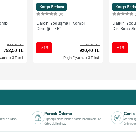
(0)
Ekle
Sepete Ekle
ombi
Daikin Yoğuşmalı Kombi
Daikin Yoğ
Dirseği - 45°
Dik Baca Se
974,40 TL
1.142,40 TL
%19
%19
792,50 TL
920,40 TL
yatına x 3 Taksit
Peşin Fiyatına x 3 Taksit
Parçalı Ödeme
Geniş 
inizi en kısa
Siparişlerinizi birden fazla kredi kartı ile
Verimli 
ödeyebilirsiniz.
ürün seç