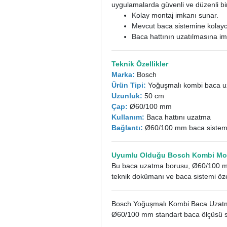
uygulamalarda güvenli ve düzenli bir
Kolay montaj imkanı sunar.
Mevcut baca sistemine kolayca
Baca hattının uzatılmasına im
Teknik Özellikler
Marka:
Bosch
Ürün Tipi:
Yoğuşmalı kombi baca u
Uzunluk:
50 cm
Çap:
Ø60/100 mm
Kullanım:
Baca hattını uzatma
Bağlantı:
Ø60/100 mm baca sistem
Uyumlu Olduğu Bosch Kombi Mod
Bu baca uzatma borusu, Ø60/100 mm 
teknik dokümanı ve baca sistemi özell
Bosch Yoğuşmalı Kombi Baca Uzatmas
Ø60/100 mm standart baca ölçüsü say