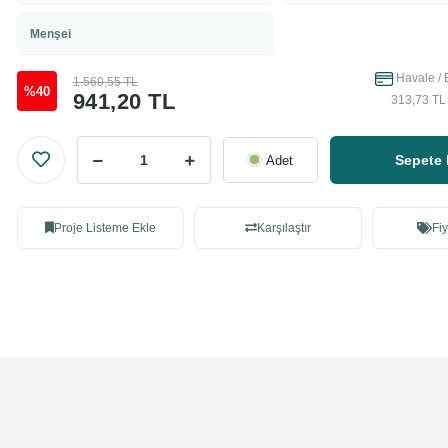
Menşei
Havale / 
1.560,55 TL
%40
941,20 TL
313,73 TL 
Sepete 
Adet
Proje Listeme Ekle
Karşılaştır
Fiy