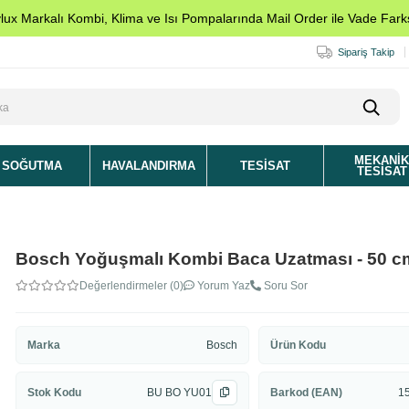
ylux Markalı Kombi, Klima ve Isı Pompalarında Mail Order ile Vade Farks
Sipariş Takip
MEKANI
SOĞUTMA
HAVALANDIRMA
TESISAT
TESISAT
Bosch Yoğuşmalı Kombi Baca Uzatması - 50 c
Değerlendirmeler (0)
Yorum Yaz
Soru Sor
Marka
Bosch
Ürün Kodu
Stok Kodu
BU BO YU01
Barkod (EAN)
1