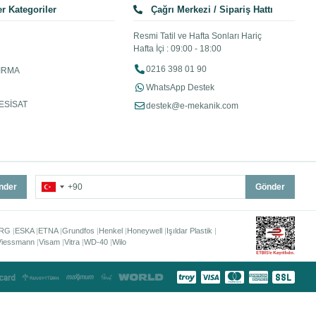
r Kategoriler
Çağrı Merkezi / Sipariş Hattı
Resmi Tatil ve Hafta Sonları Hariç
Hafta İçi : 09:00 - 18:00
0216 398 01 90
IRMA
WhatsApp Destek
ESİSAT
destek@e-mekanik.com
nder
Gönder
RG
ESKA
ETNA
Grundfos
Henkel
Honeywell
Işıldar Plastik
Viessmann
Visam
Vitra
WD-40
Wilo