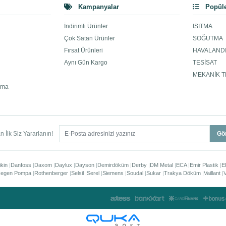
Kampanyalar
Popüle
İndirimli Ürünler
ISITMA
Çok Satan Ürünler
SOĞUTMA
Fırsat Ürünleri
HAVALAND
Aynı Gün Kargo
TESİSAT
MEKANİK T
ama
 İlk Siz Yararlanın!
Gö
ikin
Danfoss
Daxom
Daylux
Dayson
Demirdöküm
Derby
DM Metal
ECA
Emir Plastik
E
egen Pompa
Rothenberger
Selsil
Serel
Siemens
Soudal
Sukar
Trakya Döküm
Vaillant