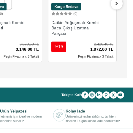
(0)
(0)
Sepete Ekle
Sepete Ekle
uşmalı Kombi
Daikin Yoğuşmalı Kombi
Dai
ti
Baca Çıkış Uzatma
Dik
Parçası
3.879,60 TL
2.420,40 TL
%19
%
3.146,00 TL
1.972,00 TL
Peşin Fiyatına x 3 Taksit
Peşin Fiyatına x 3 Taksit
X
Takipte Kal!
Ürün Yelpazesi
Kolay İade
işletmeniz için ideal ve modern
Ürünlerinizi teslim aldığınız tarihten
enekleri sunarız.
itibaren 14 gün içinde iade edebilirsiniz.