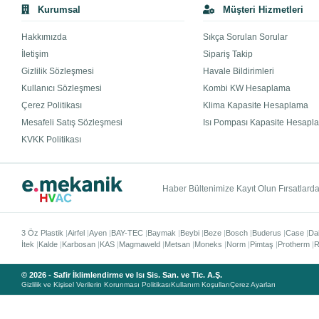
Kurumsal
Müşteri Hizmetleri
Hakkımızda
Sıkça Sorulan Sorular
İletişim
Sipariş Takip
Gizlilik Sözleşmesi
Havale Bildirimleri
Kullanıcı Sözleşmesi
Kombi KW Hesaplama
Çerez Politikası
Klima Kapasite Hesaplama
Mesafeli Satış Sözleşmesi
Isı Pompası Kapasite Hesapl
KVKK Politikası
Haber Bültenimize Kayıt Olun Fırsatlardan
3 Öz Plastik
Airfel
Ayen
BAY-TEC
Baymak
Beybi
Beze
Bosch
Buderus
Case
Da
İtek
Kalde
Karbosan
KAS
Magmaweld
Metsan
Moneks
Norm
Pimtaş
Protherm
R
© 2026 - Safir İklimlendirme ve Isı Sis. San. ve Tic. A.Ş.
Gizlilik ve Kişisel Verilerin Korunması Politikası
Kullanım Koşulları
Çerez Ayarları