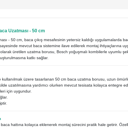
ca Uzatması - 50 cm
ı - 50 cm, baca çıkış mesafesinin yetersiz kaldığı uygulamalarda bac
sayesinde mevcut baca sistemine ilave edilerek montaj ihtiyaçlarına u
arak üretilen uzatma borusu, Bosch yoğuşmalı kombilerle uyumlu şekil
luşturulmasına katkı sağlar.
e kullanılmak üzere tasarlanan 50 cm baca uzatma borusu, uzun ömürl
ekilde uzatılmasına yardımcı olurken mevcut tesisata kolayca entegre edil
eri için uygundur.
ğlar.
ptir.
m
ca hattına kolayca eklenerek montaj sürecini pratik hale getirir. Özell