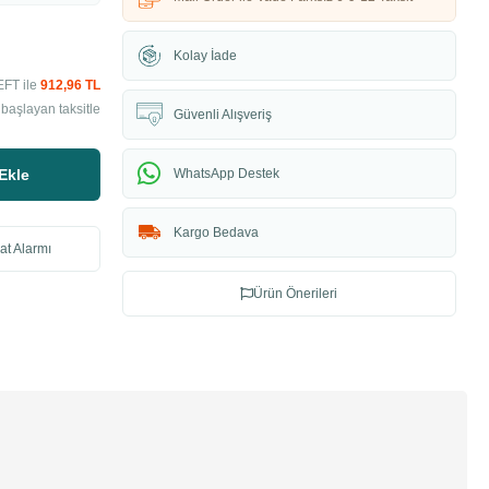
Kolay İade
EFT ile
912,96 TL
başlayan taksitle
Güvenli Alışveriş
Ekle
WhatsApp Destek
Kargo Bedava
at Alarmı
Ürün Önerileri