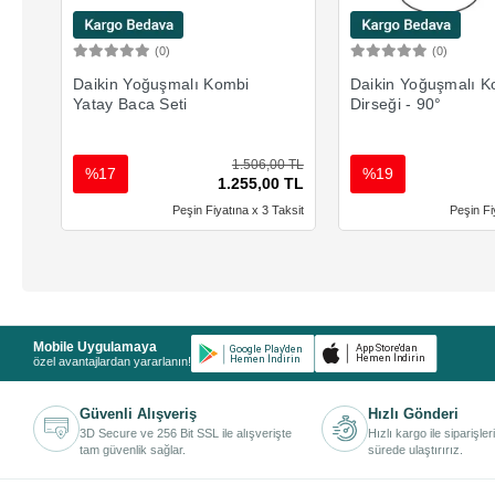
(0)
(0)
Sepete Ekle
Sepete 
Daikin Yoğuşmalı Kombi
Daikin Yoğuşmalı K
Yatay Baca Seti
Dirseği - 90°
1.506,00 TL
%17
%19
1.255,00 TL
Peşin Fiyatına x 3 Taksit
Peşin Fi
Mobile Uygulamaya
özel avantajlardan yararlanın!
Güvenli Alışveriş
Hızlı Gönderi
3D Secure ve 256 Bit SSL ile alışverişte
Hızlı kargo ile siparişler
tam güvenlik sağlar.
sürede ulaştırırız.