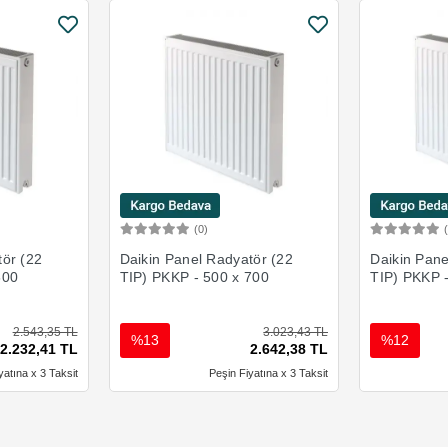
(0)
Ekle
Sepete Ekle
tör (22
Daikin Panel Radyatör (22
Daikin Pane
600
TIP) PKKP - 500 x 700
TIP) PKKP 
2.543,35 TL
3.023,43 TL
%13
%12
2.232,41 TL
2.642,38 TL
yatına x 3 Taksit
Peşin Fiyatına x 3 Taksit