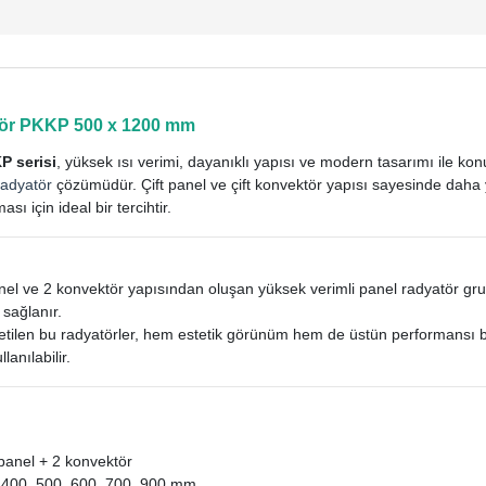
tör PKKP 500 x 1200 mm
P serisi
, yüksek ısı verimi, dayanıklı yapısı ve modern tasarımı ile k
radyatör
çözümüdür. Çift panel ve çift konvektör yapısı sayesinde daha yü
ası için ideal bir tercihtir.
nel ve 2 konvektör yapısından oluşan yüksek verimli panel radyatör gr
 sağlanır.
tilen bu radyatörler, hem estetik görünüm hem de üstün performansı bir
lanılabilir.
panel + 2 konvektör
400, 500, 600, 700, 900 mm