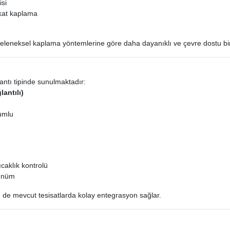
isi
 kat kaplama
eleneksel kaplama yöntemlerine göre daha dayanıklı ve çevre dostu bir
lantı tipinde sunulmaktadır:
antılı)
yumlu
caklık kontrolü
rünüm
de mevcut tesisatlarda kolay entegrasyon sağlar.