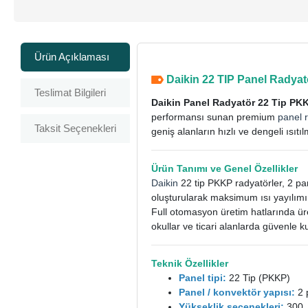
Ürün Açıklaması
Daikin 22 TIP Panel Radya
Teslimat Bilgileri
Daikin Panel Radyatör 22 Tip PKK
performansı sunan premium
panel 
Taksit Seçenekleri
geniş alanların hızlı ve dengeli ısıtılm
Ürün Tanımı ve Genel Özellikler
Daikin
22 tip PKKP radyatörler, 2 pa
oluşturularak maksimum ısı yayılımı
Full otomasyon üretim hatlarında üre
okullar ve ticari alanlarda güvenle kul
Teknik Özellikler
Panel tipi:
22 Tip (PKKP)
Panel / konvektör yapısı:
2 
Yükseklik seçenekleri:
300, 