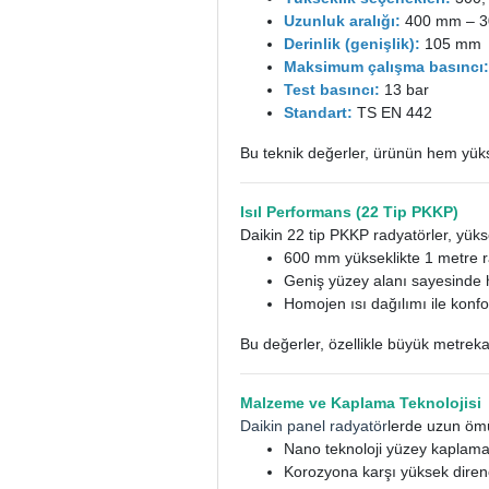
Uzunluk aralığı:
400 mm – 
Derinlik (genişlik):
105 mm
Maksimum çalışma basıncı
Test basıncı:
13 bar
Standart:
TS EN 442
Bu teknik değerler, ürünün hem yük
Isıl Performans (22 Tip PKKP)
Daikin 22 tip PKKP radyatörler, yükse
600 mm yükseklikte 1 metre r
Geniş yüzey alanı sayesinde h
Homojen ısı dağılımı ile konf
Bu değerler, özellikle büyük metreka
Malzeme ve Kaplama Teknolojisi
Daikin panel radyatör
lerde uzun ömür
Nano teknoloji yüzey kaplama
Korozyona karşı yüksek diren