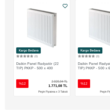
(0)
(0)
Sepete Ekle
Sepete 
Daikin Panel Radyatör (22
Daikin Panel Radya
TIP) PKKP - 500 x 400
TIP) PKKP - 500 x 
2.020,94 TL
%12
%12
1.771,08 TL
Peşin Fiyatına x 3 Taksit
Peşin Fi