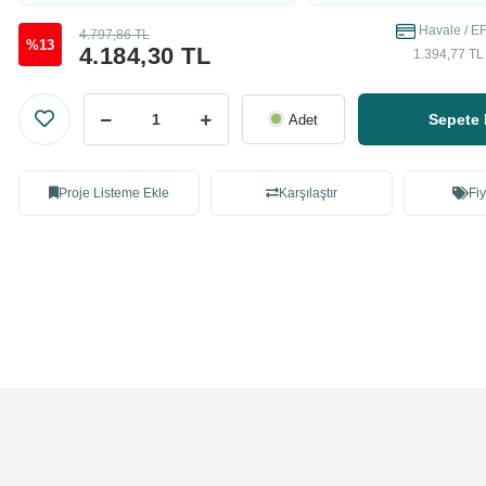
Havale / EF
4.797,86 TL
%13
4.184,30 TL
1.394,77 TL 
Sepete 
Adet
Proje Listeme Ekle
Karşılaştır
Fiy