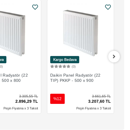
(0)
(0)
Sepete Ekle
Sepete Ekle
l Radyatör (22
Daikin Panel Radyatör (22
Dai
- 500 x 800
TIP) PKKP - 500 x 900
TIP
3.305,55 TL
3.661,65 TL
%12
%
2.896,29 TL
3.207,60 TL
Peşin Fiyatına x 3 Taksit
Peşin Fiyatına x 3 Taksit