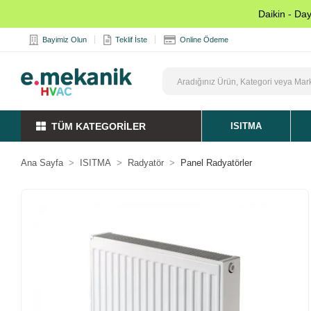
Daikin - Da
Bayimiz Olun
Teklif İste
Online Ödeme
TÜM KATEGORİLER
ISITMA
Ana Sayfa
ISITMA
Radyatör
Panel Radyatörler