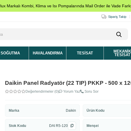
ylux Markalı Kombi, Klima ve Isı Pompalarında Mail Order ile Vade Farks
Sipariş Takip
MEKANI
SOĞUTMA
HAVALANDIRMA
TESISAT
TESISAT
Daikin Panel Radyatör (22 TIP) PKKP - 500 x 1
Değerlendirmeler (0)
Yorum Yaz
Soru Sor
Marka
Daikin
Ürün Kodu
Stok Kodu
DAI R5-120
Menşei