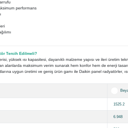
sarrufu
 maksimum performans
ı
eri
ağılımı
ör Tercih Edilmeli?
risi, yüksek ısı kapasitesi, dayanıklı malzeme yapısı ve ileri üretim tek
cı olan alanlarda maksimum verim sunarak hem konfor hem de enerji tasar
larına uygun üretimi ve geniş ürün gamı ile Daikin panel radyatörler, ıs
Bey
1525.2
6.948