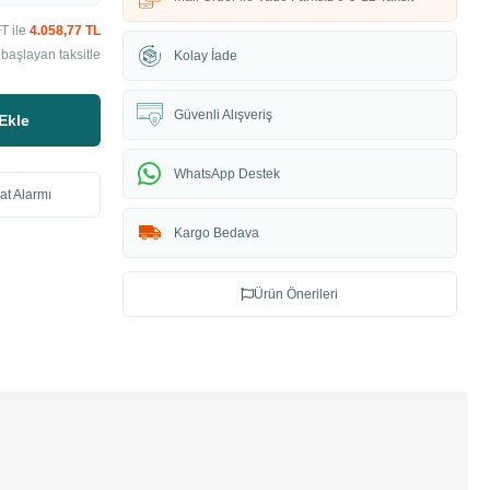
T ile
4.058,77 TL
başlayan taksitle
Kolay İade
Güvenli Alışveriş
Ekle
WhatsApp Destek
at Alarmı
Kargo Bedava
Ürün Önerileri