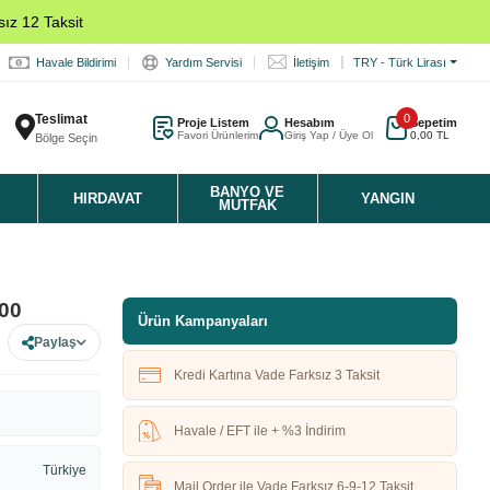
ız 12 Taksit
Havale Bildirimi
Yardım Servisi
İletişim
TRY - Türk Lirası
Teslimat
0
Proje Listem
Hesabım
Sepetim
Favori Ürünlerim
Giriş Yap / Üye Ol
0,00 TL
Bölge Seçin
K
BANYO VE
HIRDAVAT
YANGIN
MUTFAK
200
Ürün Kampanyaları
Paylaş
Kredi Kartına Vade Farksız 3 Taksit
Havale / EFT ile + %3 İndirim
Türkiye
Mail Order ile Vade Farksız 6-9-12 Taksit