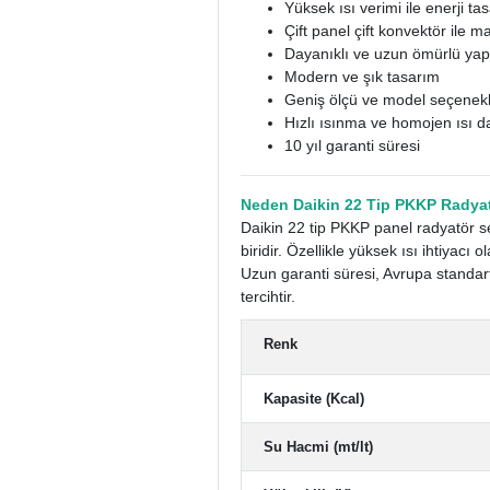
Yüksek ısı verimi ile enerji ta
Çift panel çift konvektör ile
Dayanıklı ve uzun ömürlü yap
Modern ve şık tasarım
Geniş ölçü ve model seçenekl
Hızlı ısınma ve homojen ısı d
10 yıl garanti süresi
Neden Daikin 22 Tip PKKP Radyat
Daikin 22 tip PKKP panel radyatör se
biridir. Özellikle yüksek ısı ihtiya
Uzun garanti süresi, Avrupa standart
tercihtir.
Renk
Kapasite (Kcal)
Su Hacmi (mt/lt)