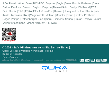
3 Öz Plastik
Airfel
Ayen
BAY-TEC
Baymak
Beybi
Beze
Bosch
Buderus
Case
Daikin
Danfoss
Daxom
Daylux
Dayson
Demirdöküm
Derby
DM Metal
ECA
Emir Plastik
ERG
ESKA
ETNA
Grundfos
Henkel
Honeywell
Işıldar Plastik
İtek
Kalde
Karbosan
KAS
Magmaweld
Metsan
Moneks
Norm
Pimtaş
Protherm
Regen Pompa
Rothenberger
Selsil
Serel
Siemens
Soudal
Sukar
Trakya Döküm
Vaillant
Viessmann
Visam
Vitra
WD-40
Wilo
© 2026 - Safir İklimlendirme ve Isı Sis. San. ve Tic. A.Ş.
Gizlilik ve Kişisel Verilerin Korunması Politikası
Kullanım Koşulları
Çerez Ayarları