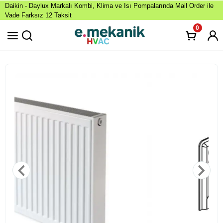
Daikin - Daylux Markalı Kombi, Klima ve Isı Pompalarında Mail Order ile
Vade Farksız 12 Taksit
0