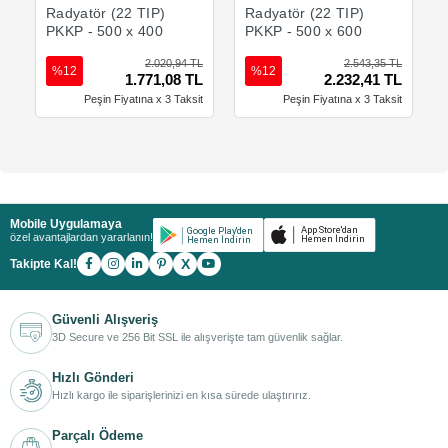
Radyatör (22 TIP)
Radyatör (22 TIP)
PKKP - 500 x 400
PKKP - 500 x 600
2.020,94 TL
2.543,35 TL
%12
%12
1.771,08 TL
2.232,41 TL
Peşin Fiyatına x 3 Taksit
Peşin Fiyatına x 3 Taksit
Mobile Uygulamaya
özel avantajlardan yararlanın!
X
Takipte Kal!
Güvenli Alışveriş
3D Secure ve 256 Bit SSL ile alışverişte tam güvenlik sağlar.
Hızlı Gönderi
Hızlı kargo ile siparişlerinizi en kısa sürede ulaştırırız.
Parçalı Ödeme