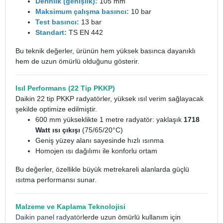
Derinlik (genişlik):
105 mm
Maksimum çalışma basıncı:
10 bar
Test basıncı:
13 bar
Standart:
TS EN 442
Bu teknik değerler, ürünün hem yüksek basınca dayanıklı
hem de uzun ömürlü olduğunu gösterir.
Isıl Performans (22 Tip PKKP)
Daikin 22 tip PKKP radyatörler, yüksek ısıl verim sağlayacak
şekilde optimize edilmiştir.
600 mm yükseklikte 1 metre radyatör: yaklaşık
1718
Watt ısı çıkışı
(75/65/20°C)
Geniş yüzey alanı sayesinde hızlı ısınma
Homojen ısı dağılımı ile konforlu ortam
Bu değerler, özellikle büyük metrekareli alanlarda güçlü
ısıtma performansı sunar.
Malzeme ve Kaplama Teknolojisi
Daikin panel radyatör
lerde uzun ömürlü kullanım için