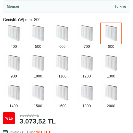
Menşei
Türkiye
Genişlik (W) mm: 800
400
500
600
700
800
900
1000
1100
1200
1300
1400
1500
1600
1800
2000
3.679,77 TL
%16
3.073,52 TL
Havale / EFT ile
2.981,31 TL