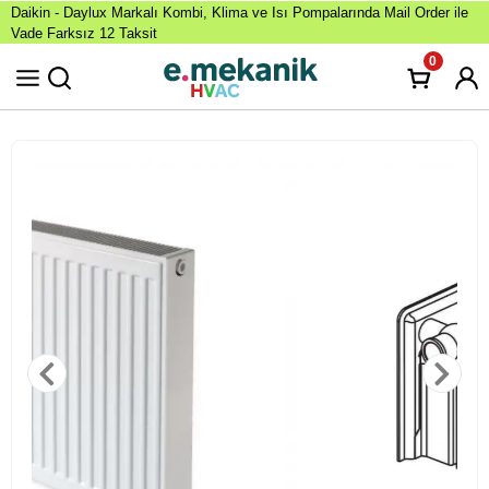
Daikin - Daylux Markalı Kombi, Klima ve Isı Pompalarında Mail Order ile
Vade Farksız 12 Taksit
0