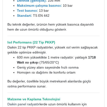
Derinlik (genişlik):
105 mm
Maksimum çalışma basıncı:
10 bar
Test basıncı:
13 bar
Standart:
TS EN 442
Bu teknik değerler, ürünün hem yüksek basınca dayanıklı
hem de uzun ömürlü olduğunu gösterir.
Isıl Performans (22 Tip PKKP)
Daikin 22 tip PKKP radyatörler, yüksek ısıl verim sağlayacak
şekilde optimize edilmiştir.
600 mm yükseklikte 1 metre radyatör: yaklaşık
1718
Watt ısı çıkışı
(75/65/20°C)
Geniş yüzey alanı sayesinde hızlı ısınma
Homojen ısı dağılımı ile konforlu ortam
Bu değerler, özellikle büyük metrekareli alanlarda güçlü
ısıtma performansı sunar.
Malzeme ve Kaplama Teknolojisi
Daikin panel radyatör
lerde uzun ömürlü kullanım için