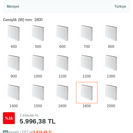
Menşei
Türkiye
Genişlik (W) mm: 1800
400
500
600
700
800
900
1000
1100
1200
1300
1400
1500
1600
1800
2000
7.153,36 TL
%16
5.996,38 TL
Havale / EFT ile
5.816,49 TL