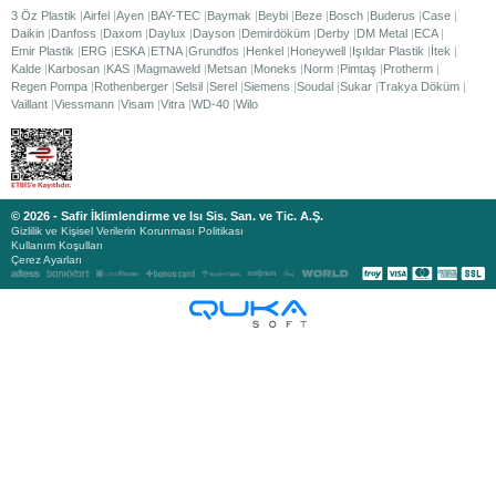
3 Öz Plastik
Airfel
Ayen
BAY-TEC
Baymak
Beybi
Beze
Bosch
Buderus
Case
Daikin
Danfoss
Daxom
Daylux
Dayson
Demirdöküm
Derby
DM Metal
ECA
Emir Plastik
ERG
ESKA
ETNA
Grundfos
Henkel
Honeywell
Işıldar Plastik
İtek
Kalde
Karbosan
KAS
Magmaweld
Metsan
Moneks
Norm
Pimtaş
Protherm
Regen Pompa
Rothenberger
Selsil
Serel
Siemens
Soudal
Sukar
Trakya Döküm
Vaillant
Viessmann
Visam
Vitra
WD-40
Wilo
© 2026 - Safir İklimlendirme ve Isı Sis. San. ve Tic. A.Ş.
Gizlilik ve Kişisel Verilerin Korunması Politikası
Kullanım Koşulları
Çerez Ayarları