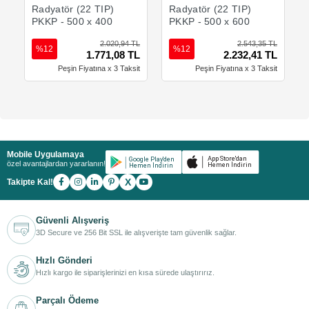
Radyatör (22 TIP)
Radyatör (22 TIP)
PKKP - 500 x 400
PKKP - 500 x 600
2.020,94 TL
2.543,35 TL
%12
%12
1.771,08 TL
2.232,41 TL
Peşin Fiyatına x 3 Taksit
Peşin Fiyatına x 3 Taksit
Mobile Uygulamaya
özel avantajlardan yararlanın!
X
Takipte Kal!
Güvenli Alışveriş
3D Secure ve 256 Bit SSL ile alışverişte tam güvenlik sağlar.
Hızlı Gönderi
Hızlı kargo ile siparişlerinizi en kısa sürede ulaştırırız.
Parçalı Ödeme