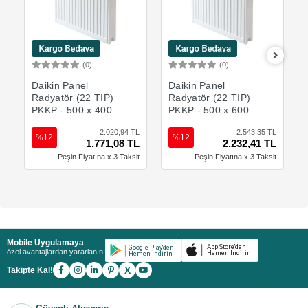
(0)
(0)
Sepete Ekle
Sepete Ekle
Daikin Panel
Daikin Panel
Radyatör (22 TIP)
Radyatör (22 TIP)
PKKP - 500 x 400
PKKP - 500 x 600
2.020,94 TL
2.543,35 TL
%12
%12
1.771,08 TL
2.232,41 TL
Peşin Fiyatına x 3 Taksit
Peşin Fiyatına x 3 Taksit
Mobile Uygulamaya
özel avantajlardan yararlanın!
X
Takipte Kal!