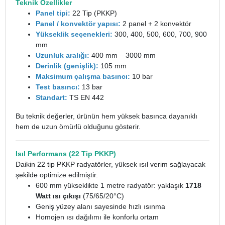
Teknik Özellikler
Panel tipi:
22 Tip (PKKP)
Panel / konvektör yapısı:
2 panel + 2 konvektör
Yükseklik seçenekleri:
300, 400, 500, 600, 700, 900
mm
Uzunluk aralığı:
400 mm – 3000 mm
Derinlik (genişlik):
105 mm
Maksimum çalışma basıncı:
10 bar
Test basıncı:
13 bar
Standart:
TS EN 442
Bu teknik değerler, ürünün hem yüksek basınca dayanıklı
hem de uzun ömürlü olduğunu gösterir.
Isıl Performans (22 Tip PKKP)
Daikin 22 tip PKKP radyatörler, yüksek ısıl verim sağlayacak
şekilde optimize edilmiştir.
600 mm yükseklikte 1 metre radyatör: yaklaşık
1718
Watt ısı çıkışı
(75/65/20°C)
Geniş yüzey alanı sayesinde hızlı ısınma
Homojen ısı dağılımı ile konforlu ortam