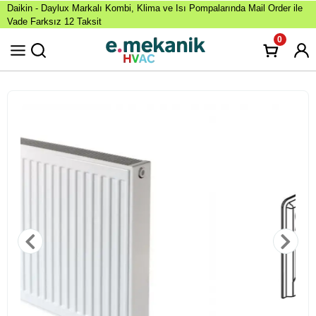
Daikin - Daylux Markalı Kombi, Klima ve Isı Pompalarında Mail Order ile
Vade Farksız 12 Taksit
0