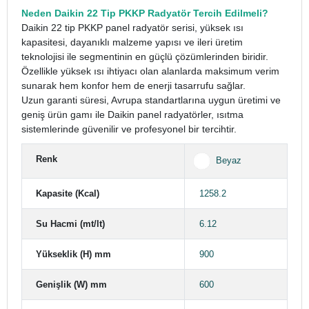
Neden Daikin 22 Tip PKKP Radyatör Tercih Edilmeli?
Daikin 22 tip PKKP panel radyatör serisi, yüksek ısı
kapasitesi, dayanıklı malzeme yapısı ve ileri üretim
teknolojisi ile segmentinin en güçlü çözümlerinden biridir.
Özellikle yüksek ısı ihtiyacı olan alanlarda maksimum verim
sunarak hem konfor hem de enerji tasarrufu sağlar.
Uzun garanti süresi, Avrupa standartlarına uygun üretimi ve
geniş ürün gamı ile Daikin panel radyatörler, ısıtma
sistemlerinde güvenilir ve profesyonel bir tercihtir.
Renk
Beyaz
Kapasite (Kcal)
1258.2
Su Hacmi (mt/lt)
6.12
Yükseklik (H) mm
900
Genişlik (W) mm
600