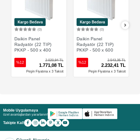
(0)
(0)
Sepete Ekle
Sepete Ekle
Daikin Panel
Daikin Panel
Radyatör (22 TIP)
Radyatör (22 TIP)
PKKP - 500 x 400
PKKP - 500 x 600
2.020,94 TL
2.543,35 TL
%12
%12
1.771,08 TL
2.232,41 TL
Peşin Fiyatına x 3 Taksit
Peşin Fiyatına x 3 Taksit
Mobile Uygulamaya
özel avantajlardan yararlanın!
X
Takipte Kal!