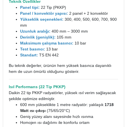
Teknik Özellikler
Panel tipi:
22 Tip (PKKP)
Panel / konvektör yapısı:
2 panel + 2 konvektör
Yükseklik seçenekleri:
300, 400, 500, 600, 700, 900
mm
Uzunluk aralığı:
400 mm – 3000 mm
Derinlik (genişlik):
105 mm
Maksimum çalışma basıncı:
10 bar
Test basıncı:
13 bar
Standart:
TS EN 442
Bu teknik değerler, ürünün hem yüksek basınca dayanıklı
hem de uzun ömürlü olduğunu gösterir.
Isıl Performans (22 Tip PKKP)
Daikin 22 tip PKKP radyatörler, yüksek ısıl verim sağlayacak
şekilde optimize edilmiştir.
600 mm yükseklikte 1 metre radyatör: yaklaşık
1718
Watt ısı çıkışı
(75/65/20°C)
Geniş yüzey alanı sayesinde hızlı ısınma
Homojen ısı dağılımı ile konforlu ortam