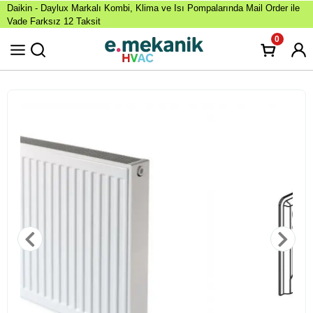
Daikin - Daylux Markalı Kombi, Klima ve Isı Pompalarında Mail Order ile
Vade Farksız 12 Taksit
0