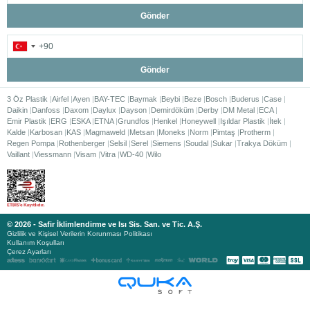
Gönder
Gönder
3 Öz Plastik
Airfel
Ayen
BAY-TEC
Baymak
Beybi
Beze
Bosch
Buderus
Case
Daikin
Danfoss
Daxom
Daylux
Dayson
Demirdöküm
Derby
DM Metal
ECA
Emir Plastik
ERG
ESKA
ETNA
Grundfos
Henkel
Honeywell
Işıldar Plastik
İtek
Kalde
Karbosan
KAS
Magmaweld
Metsan
Moneks
Norm
Pimtaş
Protherm
Regen Pompa
Rothenberger
Selsil
Serel
Siemens
Soudal
Sukar
Trakya Döküm
Vaillant
Viessmann
Visam
Vitra
WD-40
Wilo
© 2026 - Safir İklimlendirme ve Isı Sis. San. ve Tic. A.Ş.
Gizlilik ve Kişisel Verilerin Korunması Politikası
Kullanım Koşulları
Çerez Ayarları