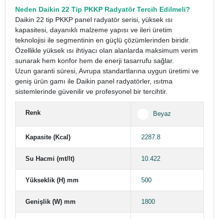
Neden Daikin 22 Tip PKKP Radyatör Tercih Edilmeli?
Daikin 22 tip PKKP panel radyatör serisi, yüksek ısı
kapasitesi, dayanıklı malzeme yapısı ve ileri üretim
teknolojisi ile segmentinin en güçlü çözümlerinden biridir.
Özellikle yüksek ısı ihtiyacı olan alanlarda maksimum verim
sunarak hem konfor hem de enerji tasarrufu sağlar.
Uzun garanti süresi, Avrupa standartlarına uygun üretimi ve
geniş ürün gamı ile Daikin panel radyatörler, ısıtma
sistemlerinde güvenilir ve profesyonel bir tercihtir.
Renk
Beyaz
Kapasite (Kcal)
2287.8
Su Hacmi (mt/lt)
10.422
Yükseklik (H) mm
500
Genişlik (W) mm
1800