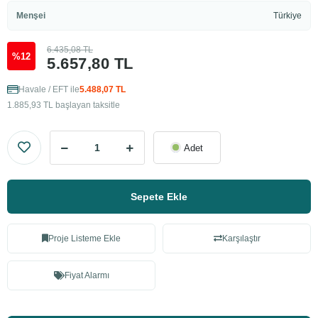
Menşei
Türkiye
6.435,08 TL
%12
5.657,80 TL
Havale / EFT ile
5.488,07 TL
1.885,93 TL başlayan taksitle
Adet
Sepete Ekle
Proje Listeme Ekle
Karşılaştır
Fiyat Alarmı