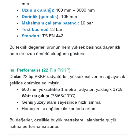
mm
Uzunluk aralığı:
400 mm – 3000 mm
Derinlik (genişlik):
105 mm
Maksimum çalışma basıncı:
10 bar
Test basıncı:
13 bar
Standart:
TS EN 442
Bu teknik değerler, ürünün hem yüksek basınca dayanıklı
hem de uzun ömürlü olduğunu gösterir.
Isıl Performans (22 Tip PKKP)
Daikin 22 tip PKKP radyatörler, yüksek ısıl verim sağlayacak
şekilde optimize edilmiştir.
600 mm yükseklikte 1 metre radyatör: yaklaşık
1718
Watt ısı çıkışı
(75/65/20°C)
Geniş yüzey alanı sayesinde hızlı ısınma
Homojen ısı dağılımı ile konforlu ortam
Bu değerler, özellikle büyük metrekareli alanlarda güçlü
ısıtma performansı sunar.