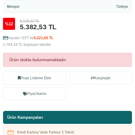
Menşei
Türkiye
6.129,22 TL
%12
5.382,53 TL
Havale / EFT ile
5.221,05 TL
1.794,18 TL başlayan taksitle
Ürün stokta bulunmamaktadır.
Proje Listeme Ekle
Karşılaştır
Fiyat Alarmı
Ürün Kampanyaları
Kredi Kartına Vade Farksız 3 Taksit