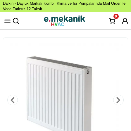
Daikin - Daylux Markalı Kombi, Klima ve Isı Pompalarında Mail Order ile
Vade Farksız 12 Taksit
0