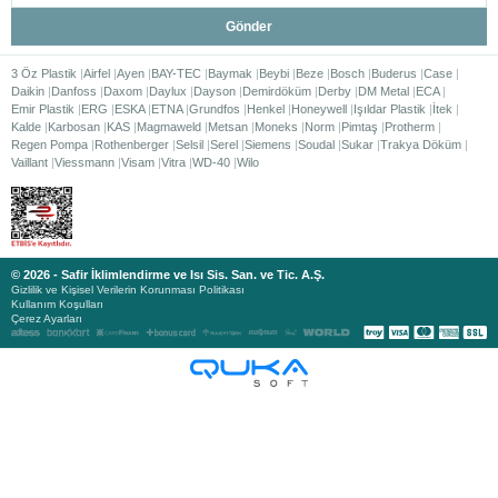
Gönder
3 Öz Plastik
Airfel
Ayen
BAY-TEC
Baymak
Beybi
Beze
Bosch
Buderus
Case
Daikin
Danfoss
Daxom
Daylux
Dayson
Demirdöküm
Derby
DM Metal
ECA
Emir Plastik
ERG
ESKA
ETNA
Grundfos
Henkel
Honeywell
Işıldar Plastik
İtek
Kalde
Karbosan
KAS
Magmaweld
Metsan
Moneks
Norm
Pimtaş
Protherm
Regen Pompa
Rothenberger
Selsil
Serel
Siemens
Soudal
Sukar
Trakya Döküm
Vaillant
Viessmann
Visam
Vitra
WD-40
Wilo
© 2026 - Safir İklimlendirme ve Isı Sis. San. ve Tic. A.Ş.
Gizlilik ve Kişisel Verilerin Korunması Politikası
Kullanım Koşulları
Çerez Ayarları