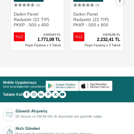
(0)
(0)
Sepete Ekle
Sepete Ekle
Daikin Panel
Daikin Panel
Radyatör (22 TIP)
Radyatör (22 TIP)
PKKP - 500 x 400
PKKP - 500 x 600
2.020,94 TL
2.543,35 TL
%12
%12
1.771,08 TL
2.232,41 TL
Peşin Fiyatına x 3 Taksit
Peşin Fiyatına x 3 Taksit
Mobile Uygulamaya
özel avantajlardan yararlanın!
X
Takipte Kal!
Güvenli Alışveriş
3D Secure ve 256 Bit SSL ile alışverişte tam güvenlik sağlar.
Hızlı Gönderi
Hızlı kargo ile siparişlerinizi en kısa sürede ulaştırırız.