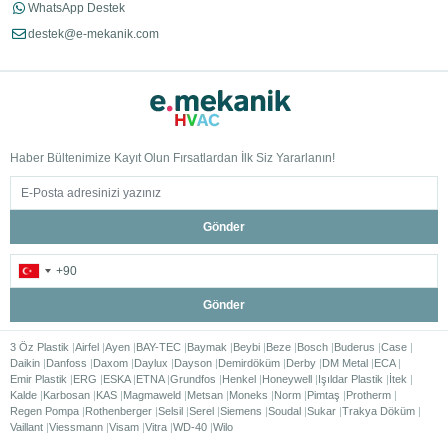
WhatsApp Destek
destek@e-mekanik.com
Haber Bültenimize Kayıt Olun Fırsatlardan İlk Siz Yararlanın!
Gönder
Gönder
3 Öz Plastik
Airfel
Ayen
BAY-TEC
Baymak
Beybi
Beze
Bosch
Buderus
Case
Daikin
Danfoss
Daxom
Daylux
Dayson
Demirdöküm
Derby
DM Metal
ECA
Emir Plastik
ERG
ESKA
ETNA
Grundfos
Henkel
Honeywell
Işıldar Plastik
İtek
Kalde
Karbosan
KAS
Magmaweld
Metsan
Moneks
Norm
Pimtaş
Protherm
Regen Pompa
Rothenberger
Selsil
Serel
Siemens
Soudal
Sukar
Trakya Döküm
Vaillant
Viessmann
Visam
Vitra
WD-40
Wilo