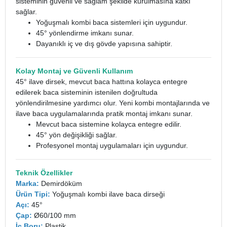
sisteminin güvenli ve sağlam şekilde kurulmasına katkı
sağlar.
Yoğuşmalı kombi baca sistemleri için uygundur.
45° yönlendirme imkanı sunar.
Dayanıklı iç ve dış gövde yapısına sahiptir.
Kolay Montaj ve Güvenli Kullanım
45° ilave dirsek, mevcut baca hattına kolayca entegre
edilerek baca sisteminin istenilen doğrultuda
yönlendirilmesine yardımcı olur. Yeni kombi montajlarında ve
ilave baca uygulamalarında pratik montaj imkanı sunar.
Mevcut baca sistemine kolayca entegre edilir.
45° yön değişikliği sağlar.
Profesyonel montaj uygulamaları için uygundur.
Teknik Özellikler
Marka:
Demirdöküm
Ürün Tipi:
Yoğuşmalı kombi ilave baca dirseği
Açı:
45°
Çap:
Ø60/100 mm
İç Boru:
Plastik