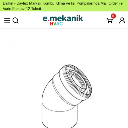
Daikin - Daylux Markalı Kombi, Klima ve Isı Pompalarında Mail Order ile
Vade Farksız 12 Taksit
0