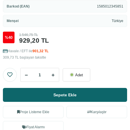
Barkod (EAN)
1585012345851
Menşei
Türkiye
1.546,75 TL
%40
929,20 TL
Havale / EFT ile
901,32 TL
309,73 TL başlayan taksitle
Adet
Sepete Ekle
Proje Listeme Ekle
Karşılaştır
Fiyat Alarmı