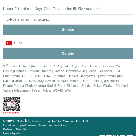
Haber Bültenimize Kayıt Olun Fırsatlardan İlk Siz Yararlanın!
Gönder
Gönder
3 Öz Plastik
Airfel
Ayen
BAY-TEC
Baymak
Beybi
Beze
Bosch
Buderus
Case
Daikin
Danfoss
Daxom
Daylux
Dayson
Demirdöküm
Derby
DM Metal
ECA
Emir Plastik
ERG
ESKA
ETNA
Grundfos
Henkel
Honeywell
Işıldar Plastik
İtek
Kalde
Karbosan
KAS
Magmaweld
Metsan
Moneks
Norm
Pimtaş
Protherm
Regen Pompa
Rothenberger
Selsil
Serel
Siemens
Soudal
Sukar
Trakya Döküm
Vaillant
Viessmann
Visam
Vitra
WD-40
Wilo
© 2026 - Safir İklimlendirme ve Isı Sis. San. ve Tic. A.Ş.
Gizlilik ve Kişisel Verilerin Korunması Politikası
Kullanım Koşulları
Çerez Ayarları