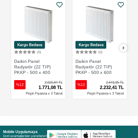
(0)
(0)
Sepete Ekle
Sepete Ekle
Daikin Panel
Daikin Panel
Radyatör (22 TIP)
Radyatör (22 TIP)
PKKP - 500 x 400
PKKP - 500 x 600
2.020,94 TL
2.543,35 TL
%12
%12
1.771,08 TL
2.232,41 TL
Peşin Fiyatına x 3 Taksit
Peşin Fiyatına x 3 Taksit
Mobile Uygulamaya
özel avantajlardan yararlanın!