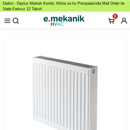
Daikin - Daylux Markalı Kombi, Klima ve Isı Pompalarında Mail Order ile
Vade Farksız 12 Taksit
0