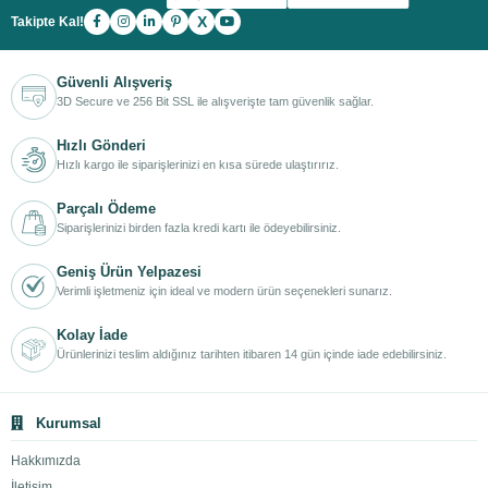
X
Takipte Kal!
Güvenli Alışveriş
3D Secure ve 256 Bit SSL ile alışverişte tam güvenlik sağlar.
Hızlı Gönderi
Hızlı kargo ile siparişlerinizi en kısa sürede ulaştırırız.
Parçalı Ödeme
Siparişlerinizi birden fazla kredi kartı ile ödeyebilirsiniz.
Geniş Ürün Yelpazesi
Verimli işletmeniz için ideal ve modern ürün seçenekleri sunarız.
Kolay İade
Ürünlerinizi teslim aldığınız tarihten itibaren 14 gün içinde iade edebilirsiniz.
Kurumsal
Hakkımızda
İletişim