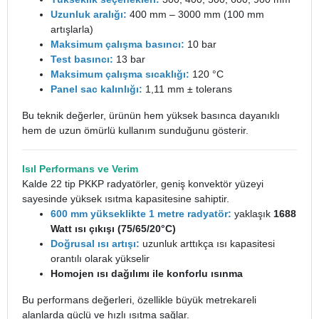
Uzunluk aralığı:
400 mm – 3000 mm (100 mm
artışlarla)
Maksimum çalışma basıncı:
10 bar
Test basıncı:
13 bar
Maksimum çalışma sıcaklığı:
120 °C
Panel sac kalınlığı:
1,11 mm ± tolerans
Bu teknik değerler, ürünün hem yüksek basınca dayanıklı
hem de uzun ömürlü kullanım sunduğunu gösterir.
Isıl Performans ve Verim
Kalde 22 tip PKKP radyatörler, geniş konvektör yüzeyi
sayesinde yüksek ısıtma kapasitesine sahiptir.
600 mm yükseklikte 1 metre
radyatör
:
yaklaşık
1688
Watt ısı çıkışı (75/65/20°C)
Doğrusal ısı artışı:
uzunluk arttıkça ısı kapasitesi
orantılı olarak yükselir
Homojen ısı dağılımı ile konforlu ısınma
Bu performans değerleri, özellikle büyük metrekareli
alanlarda güçlü ve hızlı ısıtma sağlar.