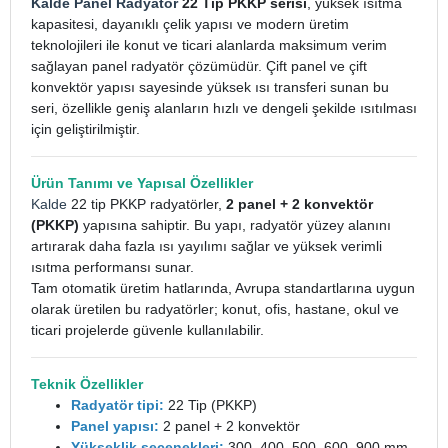
Kalde Panel Radyatör
22 Tip PKKP serisi
, yüksek ısıtma
kapasitesi, dayanıklı çelik yapısı ve modern üretim
teknolojileri ile konut ve ticari alanlarda maksimum verim
sağlayan panel radyatör çözümüdür. Çift panel ve çift
konvektör yapısı sayesinde yüksek ısı transferi sunan bu
seri, özellikle geniş alanların hızlı ve dengeli şekilde ısıtılması
için geliştirilmiştir.
Ürün Tanımı ve Yapısal Özellikler
Kalde
22 tip PKKP radyatörler,
2 panel + 2 konvektör
(PKKP)
yapısına sahiptir. Bu yapı, radyatör yüzey alanını
artırarak daha fazla ısı yayılımı sağlar ve yüksek verimli
ısıtma performansı sunar.
Tam otomatik üretim hatlarında, Avrupa standartlarına uygun
olarak üretilen bu radyatörler; konut, ofis, hastane, okul ve
ticari projelerde güvenle kullanılabilir.
Teknik Özellikler
Radyatör tipi:
22 Tip (PKKP)
Panel yapısı:
2 panel + 2 konvektör
Yükseklik seçenekleri:
300, 400, 500, 600, 900 mm