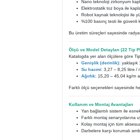
Nano teknoloji zirkonyum kap
Elektrostatik toz boya ile kap
Robot kaynak teknolojisi ile y
%100 basınç testi ile güvenli 
Bu üretim süreçleri sayesinde radya
Ölçü ve Model Detayları (22 Tip 
Katalogda yer alan ölçülere göre Ti
Genişlik (derinlik):
yaklaşık
Su hacmi:
3,27 – 8,25 litre /
Ağırlık:
15,20 – 45,04 kg/m a
Farklı ölçü seçenekleri sayesinde h
Kullanım ve Montaj Avantajları
Yan bağlantılı sistem ile esn
Farklı montaj senaryolarına u
Kolay montaj için tüm aksesua
Darbelere karşı korumalı amba