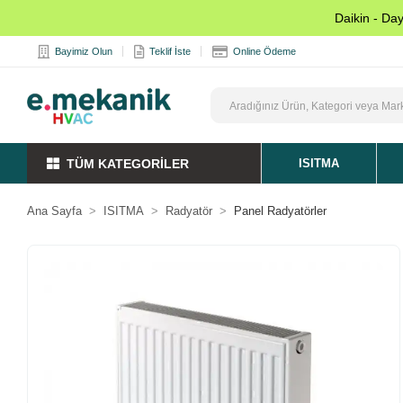
Daikin - Da
Bayimiz Olun
Teklif İste
Online Ödeme
TÜM KATEGORİLER
ISITMA
Ana Sayfa
ISITMA
Radyatör
Panel Radyatörler