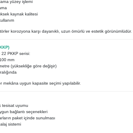
lama yüzey işlemi
lama
üksek kaynak kalitesi
kullanım
törler korozyona karşı dayanıklı, uzun ömürlü ve estetik görünümlüdür.
PKKP)
p 22 PKKP serisi:
 100 mm
 metre (yüksekliğe göre değişir)
ralığında
er mekâna uygun kapasite seçimi yapılabilir.
ek tesisat uyumu
ygun bağlantı seçenekleri
rların paket içinde sunulması
laj sistemi