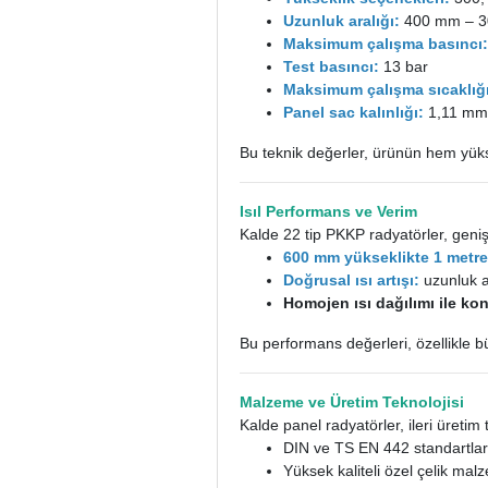
Uzunluk aralığı:
400 mm – 30
Maksimum çalışma basıncı
Test basıncı:
13 bar
Maksimum çalışma sıcaklığ
Panel sac kalınlığı:
1,11 mm 
Bu teknik değerler, ürünün hem yük
Isıl Performans ve Verim
Kalde 22 tip PKKP radyatörler, geni
600 mm yükseklikte 1 metr
Doğrusal ısı artışı:
uzunluk ar
Homojen ısı dağılımı ile ko
Bu performans değerleri, özellikle b
Malzeme ve Üretim Teknolojisi
Kalde panel radyatörler, ileri üretim 
DIN ve TS EN 442 standartlar
Yüksek kaliteli özel çelik ma