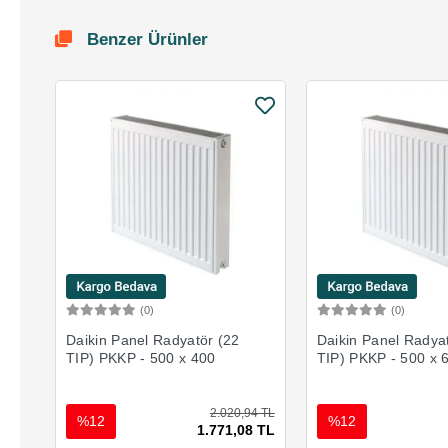
Benzer Ürünler
(0)
(0)
Sepete Ekle
Sepete 
Daikin Panel Radyatör (22
Daikin Panel Radya
TIP) PKKP - 500 x 400
TIP) PKKP - 500 x 
2.020,94 TL
%12
%12
1.771,08 TL