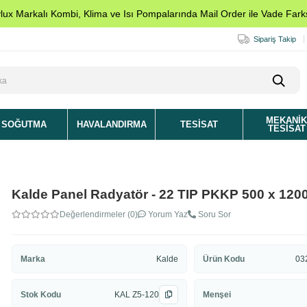
ylux Markalı Kombi, Klima ve Isı Pompalarında Mail Order ile Vade Farks
Sipariş Takip
MEKANI
SOĞUTMA
HAVALANDIRMA
TESISAT
TESISAT
Kalde Panel Radyatör - 22 TIP PKKP 500 x 120
Değerlendirmeler (0)
Yorum Yaz
Soru Sor
Marka
Kalde
Ürün Kodu
03
Stok Kodu
KAL Z5-120
Menşei