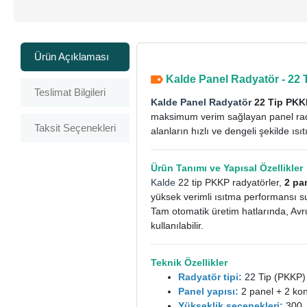
Ürün Açıklaması
Kalde Panel Radyatör - 22 
Teslimat Bilgileri
Kalde Panel Radyatör
22 Tip PKKP
maksimum verim sağlayan panel radya
Taksit Seçenekleri
alanların hızlı ve dengeli şekilde ısıtıl
Ürün Tanımı ve Yapısal Özellikler
Kalde
22 tip PKKP radyatörler,
2 pa
yüksek verimli ısıtma performansı s
Tam otomatik üretim hatlarında, Avru
kullanılabilir.
Teknik Özellikler
Radyatör tipi:
22 Tip (PKKP)
Panel yapısı:
2 panel + 2 ko
Yükseklik seçenekleri:
300,