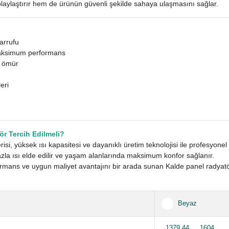
olaylaştırır hem de ürünün güvenli şekilde sahaya ulaşmasını sağlar.
sarrufu
 maksimum performans
n ömür
eri
r Tercih Edilmeli?
isi, yüksek ısı kapasitesi ve dayanıklı üretim teknolojisi ile profesyon
la ısı elde edilir ve yaşam alanlarında maksimum konfor sağlanır.
rmans ve uygun maliyet avantajını bir arada sunan Kalde panel radyatö
Beyaz
1379.44
,
1604