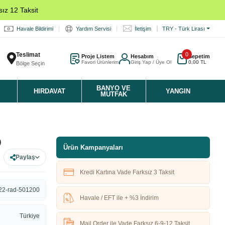
ız 12 Taksit
Havale Bildirimi
Yardım Servisi
İletişim
TRY - Türk Lirası
Teslimat
0
Proje Listem
Hesabım
Sepetim
Favori Ürünlerim
Giriş Yap / Üye Ol
0,00 TL
Bölge Seçin
K
BANYO VE
HIRDAVAT
YANGIN
MUTFAK
0
Ürün Kampanyaları
Paylaş
Kredi Kartına Vade Farksız 3 Taksit
22-rad-501200
Havale / EFT ile + %3 İndirim
Türkiye
Mail Order ile Vade Farksız 6-9-12 Taksit