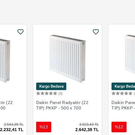
(0)
Ekle
Sepete Ekle
tör (22
Daikin Panel Radyatör (22
Daikin Pane
600
TIP) PKKP - 500 x 700
TIP) PKKP 
2.543,35 TL
3.023,43 TL
%13
%12
2.232,41 TL
2.642,38 TL