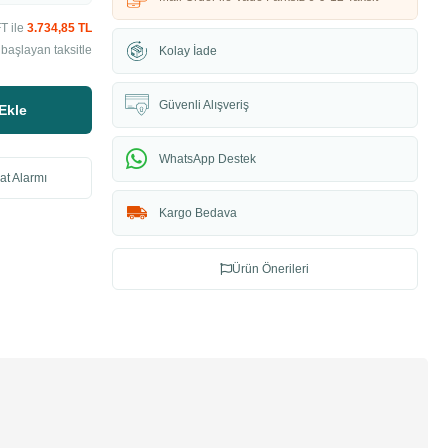
T ile
3.734,85 TL
başlayan taksitle
Kolay İade
Güvenli Alışveriş
Ekle
WhatsApp Destek
at Alarmı
Kargo Bedava
Ürün Önerileri