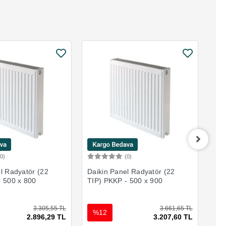
(0)
(0)
Sepete Ekle
Sepete Ekle
l Radyatör (22
Daikin Panel Radyatör (22
Dai
- 500 x 800
TIP) PKKP - 500 x 900
TIP
3.305,55 TL
3.661,65 TL
%12
%
2.896,29 TL
3.207,60 TL