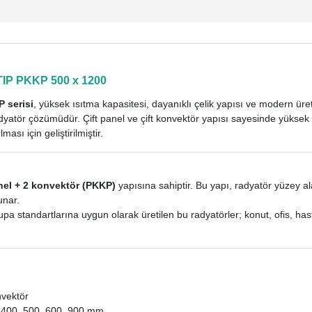
TIP PKKP 500 x 1200
 serisi
, yüksek ısıtma kapasitesi, dayanıklı çelik yapısı ve modern üreti
tör çözümüdür. Çift panel ve çift konvektör yapısı sayesinde yüksek ısı
ması için geliştirilmiştir.
nel + 2 konvektör (PKKP)
yapısına sahiptir. Bu yapı, radyatör yüzey ala
unar.
pa standartlarına uygun olarak üretilen bu radyatörler; konut, ofis, has
nvektör
 400, 500, 600, 900 mm