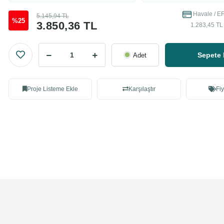
Havale / EF
5.145,94 TL
%25
3.850,36 TL
1.283,45 TL 
Sepete 
Adet
Proje Listeme Ekle
Karşılaştır
Fiy