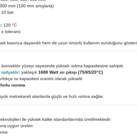
00 mm (100 mm artışlarla)
:
10 bar
ı:
120 °C
± tolerans
sek basınca dayanıklı hem de uzun ömürlü kullanım sunduğunu gösteri
ş konvektör yüzeyi sayesinde yüksek ısıtma kapasitesine sahiptir.
e
radyatör
:
yaklaşık
1688 Watt ısı çıkışı (75/65/20°C)
ttıkça ısı kapasitesi orantılı olarak yükselir
nforlu ısınma
üyük metrekareli alanlarda güçlü ve hızlı ısıtma sağlar.
teknolojileri ile yüksek kalite standartlarında üretilmektedir:
ına uygun üretim
lzeme