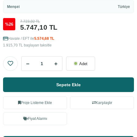
Menşei
Türkiye
7.723,02 TL
%26
5.747,10 TL
Havale / EFT ile
5.574,68 TL
1.915,70 TL başlayan taksitle
Adet
Sepete Ekle
Proje Listeme Ekle
Karşılaştır
Fiyat Alarmı