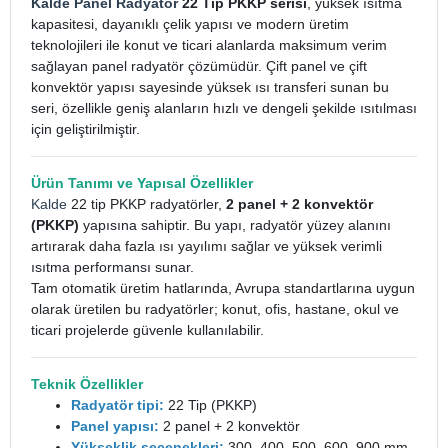
Kalde Panel Radyatör
22 Tip PKKP serisi
, yüksek ısıtma
kapasitesi, dayanıklı çelik yapısı ve modern üretim
teknolojileri ile konut ve ticari alanlarda maksimum verim
sağlayan panel radyatör çözümüdür. Çift panel ve çift
konvektör yapısı sayesinde yüksek ısı transferi sunan bu
seri, özellikle geniş alanların hızlı ve dengeli şekilde ısıtılması
için geliştirilmiştir.
Ürün Tanımı ve Yapısal Özellikler
Kalde
22 tip PKKP radyatörler,
2 panel + 2 konvektör
(PKKP)
yapısına sahiptir. Bu yapı, radyatör yüzey alanını
artırarak daha fazla ısı yayılımı sağlar ve yüksek verimli
ısıtma performansı sunar.
Tam otomatik üretim hatlarında, Avrupa standartlarına uygun
olarak üretilen bu radyatörler; konut, ofis, hastane, okul ve
ticari projelerde güvenle kullanılabilir.
Teknik Özellikler
Radyatör tipi:
22 Tip (PKKP)
Panel yapısı:
2 panel + 2 konvektör
Yükseklik seçenekleri:
300, 400, 500, 600, 900 mm