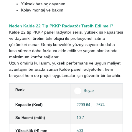
Yüksek basınç dayanımı
Kolay montaj ve bakım
Neden Kalde 22 Tip PKKP Radyatör Tercih Edilmeli?
Kalde 22 tip PKKP panel radyatör serisi, yüksek ısı kapasitesi
ve dayanıklı üretim teknolojisi ile profesyonel ısıtma
çözümleri sunar. Geniş konvektör yüzeyi sayesinde daha
kısa sürede daha fazla ısı elde edilir ve yaşam alanlarında
maksimum konfor sağlanır.
Uzun ömürlü kullanım, yüksek performans ve uygun maliyet
avantajını bir arada sunan Kalde panel radyatörler, hem
bireysel hem de projeli uygulamalar için güvenilir bir tercihtir.
Renk
Beyaz
Kapasite (Kcal)
2299.64
,
2674
Su Hacmi (mt/lt)
10.7
Yükseklik (H) mm
500