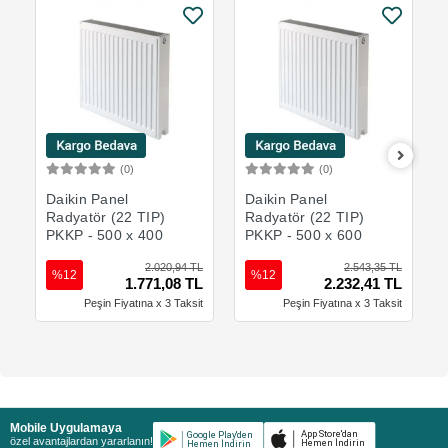
(0)
(0)
Sepete Ekle
Sepete Ekle
Daikin Panel
Daikin Panel
Radyatör (22 TIP)
Radyatör (22 TIP)
PKKP - 500 x 400
PKKP - 500 x 600
2.020,94 TL
2.543,35 TL
%12
%12
1.771,08 TL
2.232,41 TL
Peşin Fiyatına x 3 Taksit
Peşin Fiyatına x 3 Taksit
Mobile Uygulamaya
özel avantajlardan yararlanın!