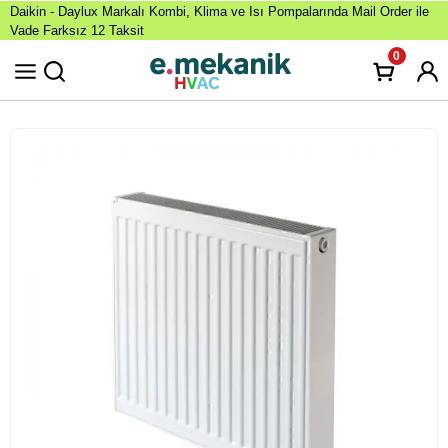
Daikin - Daylux Markalı Kombi, Klima ve Isı Pompalarında Mail Order ile
Vade Farksız 12 Taksit
0