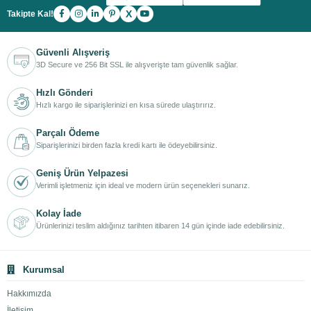
X
Takipte Kal!
Güvenli Alışveriş
3D Secure ve 256 Bit SSL ile alışverişte tam güvenlik sağlar.
Hızlı Gönderi
Hızlı kargo ile siparişlerinizi en kısa sürede ulaştırırız.
Parçalı Ödeme
Siparişlerinizi birden fazla kredi kartı ile ödeyebilirsiniz.
Geniş Ürün Yelpazesi
Verimli işletmeniz için ideal ve modern ürün seçenekleri sunarız.
Kolay İade
Ürünlerinizi teslim aldığınız tarihten itibaren 14 gün içinde iade edebilirsiniz.
Kurumsal
Hakkımızda
İletişim