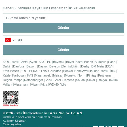
Haber Bültenimize Kayıt Olun Fırsatlardan İlk Siz Yararlanın!
Gönder
Gönder
3 Öz Plastik
Airfel
Ayen
BAY-TEC
Baymak
Beybi
Beze
Bosch
Buderus
Case
Daikin
Danfoss
Daxom
Daylux
Dayson
Demirdöküm
Derby
DM Metal
ECA
Emir Plastik
ERG
ESKA
ETNA
Grundfos
Henkel
Honeywell
Işıldar Plastik
İtek
Kalde
Karbosan
KAS
Magmaweld
Metsan
Moneks
Norm
Pimtaş
Protherm
Regen Pompa
Rothenberger
Selsil
Serel
Siemens
Soudal
Sukar
Trakya Döküm
Vaillant
Viessmann
Visam
Vitra
WD-40
Wilo
© 2026 - Safir İklimlendirme ve Isı Sis. San. ve Tic. A.Ş.
Gizlilik ve Kişisel Verilerin Korunması Politikası
Kullanım Koşulları
Çerez Ayarları