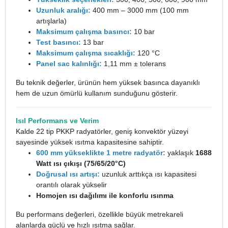
Uzunluk aralığı:
400 mm – 3000 mm (100 mm
artışlarla)
Maksimum çalışma basıncı:
10 bar
Test basıncı:
13 bar
Maksimum çalışma sıcaklığı:
120 °C
Panel sac kalınlığı:
1,11 mm ± tolerans
Bu teknik değerler, ürünün hem yüksek basınca dayanıklı
hem de uzun ömürlü kullanım sunduğunu gösterir.
Isıl Performans ve Verim
Kalde 22 tip PKKP radyatörler, geniş konvektör yüzeyi
sayesinde yüksek ısıtma kapasitesine sahiptir.
600 mm yükseklikte 1 metre
radyatör
:
yaklaşık
1688
Watt ısı çıkışı (75/65/20°C)
Doğrusal ısı artışı:
uzunluk arttıkça ısı kapasitesi
orantılı olarak yükselir
Homojen ısı dağılımı ile konforlu ısınma
Bu performans değerleri, özellikle büyük metrekareli
alanlarda güçlü ve hızlı ısıtma sağlar.