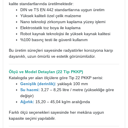
kalite standartlarında üretilmektedir:
DIN ve TS EN 442 standartlarına uygun üretim
Yüksek kaliteli özel çelik malzeme
Nano teknoloji zirkonyum kaplama yüzey işlemi
Elektrostatik toz boya ile kaplama
Robot kaynak teknolojisi ile yüksek kaynak kalitesi
%100 basınç testi ile güvenli kullanım
Bu üretim süreçleri sayesinde radyatörler korozyona karşı
dayanıklı, uzun ömürlü ve estetik görünümlüdür.
Ölçü ve Model Detayları (22 Tip PKKP)
Katalogda yer alan ölçülere göre Tip 22 PKKP serisi:
Genişlik (derinlik):
yaklaşık 100 mm
Su hacmi:
3,27 – 8,25 litre / metre (yüksekliğe göre
değişir)
Ağırlık:
15,20 – 45,04 kg/m aralığında
Farklı ölçü seçenekleri sayesinde her mekâna uygun
kapasite seçimi yapılabilir.