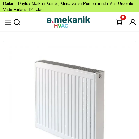
Daikin - Daylux Markalı Kombi, Klima ve Isı Pompalarında Mail Order ile
Vade Farksız 12 Taksit
0