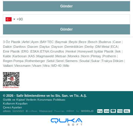
Gönder
Gönder
3 Öz Plastik
Airfel
Ayen
BAY-TEC
Baymak
Beybi
Beze
Bosch
Buderus
Case
Daikin
Danfoss
Daxom
Daylux
Dayson
Demirdöküm
Derby
DM Metal
ECA
Emir Plastik
ERG
ESKA
ETNA
Grundfos
Henkel
Honeywell
Işıldar Plastik
İtek
Kalde
Karbosan
KAS
Magmaweld
Metsan
Moneks
Norm
Pimtaş
Protherm
Regen Pompa
Rothenberger
Selsil
Serel
Siemens
Soudal
Sukar
Trakya Döküm
Vaillant
Viessmann
Visam
Vitra
WD-40
Wilo
© 2026 - Safir İklimlendirme ve Isı Sis. San. ve Tic. A.Ş.
Gizlilik ve Kişisel Verilerin Korunması Politikası
Kullanım Koşulları
Çerez Ayarları