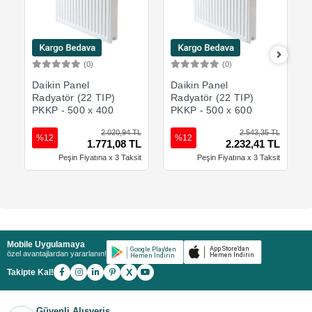
(0)
(0)
Sepete Ekle
Sepete Ekle
Daikin Panel
Daikin Panel
Radyatör (22 TIP)
Radyatör (22 TIP)
PKKP - 500 x 400
PKKP - 500 x 600
2.020,94 TL
2.543,35 TL
%12
%12
1.771,08 TL
2.232,41 TL
Peşin Fiyatına x 3 Taksit
Peşin Fiyatına x 3 Taksit
Mobile Uygulamaya
özel avantajlardan yararlanın!
X
Takipte Kal!
Güvenli Alışveriş