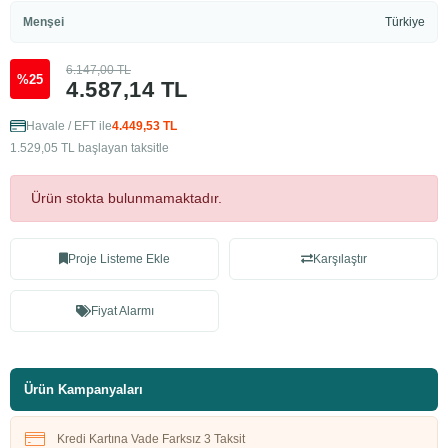
Menşei
Türkiye
6.147,00 TL
%25
4.587,14 TL
Havale / EFT ile
4.449,53 TL
1.529,05 TL başlayan taksitle
Ürün stokta bulunmamaktadır.
Proje Listeme Ekle
Karşılaştır
Fiyat Alarmı
Ürün Kampanyaları
Kredi Kartına Vade Farksız 3 Taksit