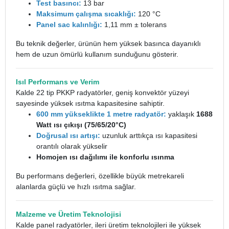
Test basıncı:
13 bar
Maksimum çalışma sıcaklığı:
120 °C
Panel sac kalınlığı:
1,11 mm ± tolerans
Bu teknik değerler, ürünün hem yüksek basınca dayanıklı
hem de uzun ömürlü kullanım sunduğunu gösterir.
Isıl Performans ve Verim
Kalde 22 tip PKKP radyatörler, geniş konvektör yüzeyi
sayesinde yüksek ısıtma kapasitesine sahiptir.
600 mm yükseklikte 1 metre
radyatör
:
yaklaşık
1688
Watt ısı çıkışı (75/65/20°C)
Doğrusal ısı artışı:
uzunluk arttıkça ısı kapasitesi
orantılı olarak yükselir
Homojen ısı dağılımı ile konforlu ısınma
Bu performans değerleri, özellikle büyük metrekareli
alanlarda güçlü ve hızlı ısıtma sağlar.
Malzeme ve Üretim Teknolojisi
Kalde panel radyatörler, ileri üretim teknolojileri ile yüksek