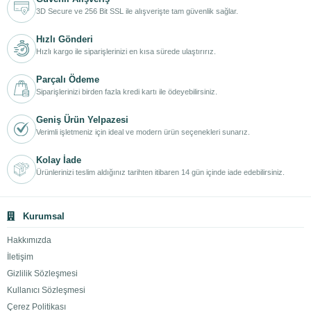
3D Secure ve 256 Bit SSL ile alışverişte tam güvenlik sağlar.
Hızlı Gönderi
Hızlı kargo ile siparişlerinizi en kısa sürede ulaştırırız.
Parçalı Ödeme
Siparişlerinizi birden fazla kredi kartı ile ödeyebilirsiniz.
Geniş Ürün Yelpazesi
Verimli işletmeniz için ideal ve modern ürün seçenekleri sunarız.
Kolay İade
Ürünlerinizi teslim aldığınız tarihten itibaren 14 gün içinde iade edebilirsiniz.
Kurumsal
Hakkımızda
İletişim
Gizlilik Sözleşmesi
Kullanıcı Sözleşmesi
Çerez Politikası