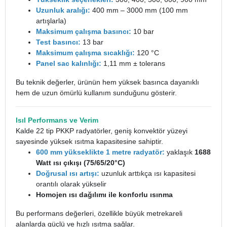
Uzunluk aralığı:
400 mm – 3000 mm (100 mm
artışlarla)
Maksimum çalışma basıncı:
10 bar
Test basıncı:
13 bar
Maksimum çalışma sıcaklığı:
120 °C
Panel sac kalınlığı:
1,11 mm ± tolerans
Bu teknik değerler, ürünün hem yüksek basınca dayanıklı
hem de uzun ömürlü kullanım sunduğunu gösterir.
Isıl Performans ve Verim
Kalde 22 tip PKKP radyatörler, geniş konvektör yüzeyi
sayesinde yüksek ısıtma kapasitesine sahiptir.
600 mm yükseklikte 1 metre
radyatör
:
yaklaşık
1688
Watt ısı çıkışı (75/65/20°C)
Doğrusal ısı artışı:
uzunluk arttıkça ısı kapasitesi
orantılı olarak yükselir
Homojen ısı dağılımı ile konforlu ısınma
Bu performans değerleri, özellikle büyük metrekareli
alanlarda güçlü ve hızlı ısıtma sağlar.