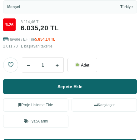
Menşei
Türkiye
8.114,46 TL
%26
6.035,20 TL
Havale / EFT ile
5.854,14 TL
2.011,73 TL başlayan taksitle
Adet
Sepete Ekle
Proje Listeme Ekle
Karşılaştır
Fiyat Alarmı