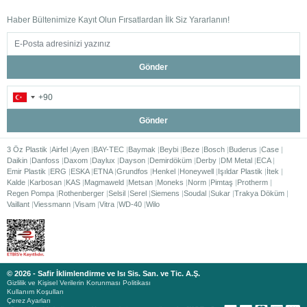
Haber Bültenimize Kayıt Olun Fırsatlardan İlk Siz Yararlanın!
Gönder
Gönder
3 Öz Plastik
Airfel
Ayen
BAY-TEC
Baymak
Beybi
Beze
Bosch
Buderus
Case
Daikin
Danfoss
Daxom
Daylux
Dayson
Demirdöküm
Derby
DM Metal
ECA
Emir Plastik
ERG
ESKA
ETNA
Grundfos
Henkel
Honeywell
Işıldar Plastik
İtek
Kalde
Karbosan
KAS
Magmaweld
Metsan
Moneks
Norm
Pimtaş
Protherm
Regen Pompa
Rothenberger
Selsil
Serel
Siemens
Soudal
Sukar
Trakya Döküm
Vaillant
Viessmann
Visam
Vitra
WD-40
Wilo
© 2026 - Safir İklimlendirme ve Isı Sis. San. ve Tic. A.Ş.
Gizlilik ve Kişisel Verilerin Korunması Politikası
Kullanım Koşulları
Çerez Ayarları