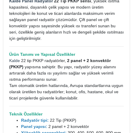
Kalde Panel Radyatör
22 Tip PKKP serisi
, yüksek ısıtma
kapasitesi, dayanıklı çelik yapısı ve modern üretim
teknolojileri ile konut ve ticari alanlarda maksimum verim
sağlayan panel radyatör çözümüdür. Çift panel ve çift
konvektör yapısı sayesinde yüksek ısı transferi sunan bu
seri, özellikle geniş alanların hızlı ve dengeli şekilde ısıtılması
için geliştirilmiştir.
Ürün Tanımı ve Yapısal Özellikler
Kalde
22 tip PKKP radyatörler,
2 panel + 2 konvektör
(PKKP)
yapısına sahiptir. Bu yapı, radyatör yüzey alanını
artırarak daha fazla ısı yayılımı sağlar ve yüksek verimli
ısıtma performansı sunar.
Tam otomatik üretim hatlarında, Avrupa standartlarına uygun
olarak üretilen bu radyatörler; konut, ofis, hastane, okul ve
ticari projelerde güvenle kullanılabilir.
Teknik Özellikler
Radyatör tipi:
22 Tip (PKKP)
Panel yapısı:
2 panel + 2 konvektör
Yükseklik seçenekleri:
300, 400, 500, 600, 900 mm