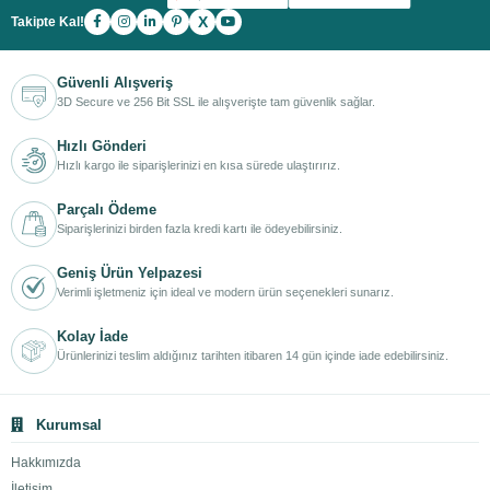
X
Takipte Kal!
Güvenli Alışveriş
3D Secure ve 256 Bit SSL ile alışverişte tam güvenlik sağlar.
Hızlı Gönderi
Hızlı kargo ile siparişlerinizi en kısa sürede ulaştırırız.
Parçalı Ödeme
Siparişlerinizi birden fazla kredi kartı ile ödeyebilirsiniz.
Geniş Ürün Yelpazesi
Verimli işletmeniz için ideal ve modern ürün seçenekleri sunarız.
Kolay İade
Ürünlerinizi teslim aldığınız tarihten itibaren 14 gün içinde iade edebilirsiniz.
Kurumsal
Hakkımızda
İletişim