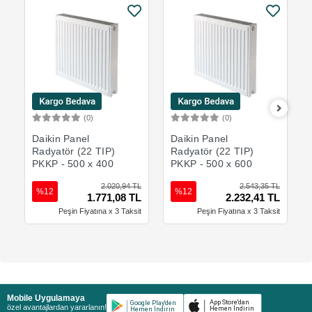
(0)
(0)
Sepete Ekle
Sepete Ekle
Daikin Panel
Daikin Panel
Radyatör (22 TIP)
Radyatör (22 TIP)
PKKP - 500 x 400
PKKP - 500 x 600
2.020,94 TL
2.543,35 TL
%12
%12
1.771,08 TL
2.232,41 TL
Peşin Fiyatına x 3 Taksit
Peşin Fiyatına x 3 Taksit
Mobile Uygulamaya
özel avantajlardan yararlanın!