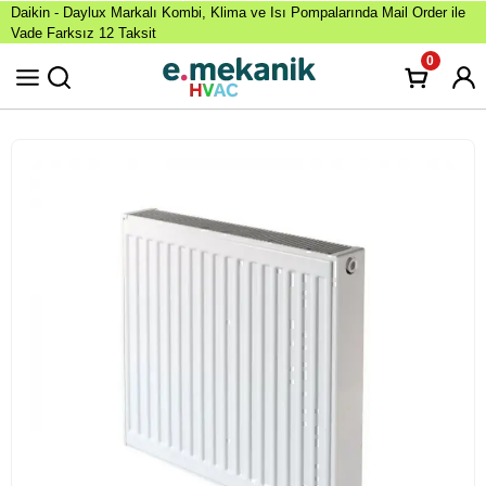
Daikin - Daylux Markalı Kombi, Klima ve Isı Pompalarında Mail Order ile
Vade Farksız 12 Taksit
0