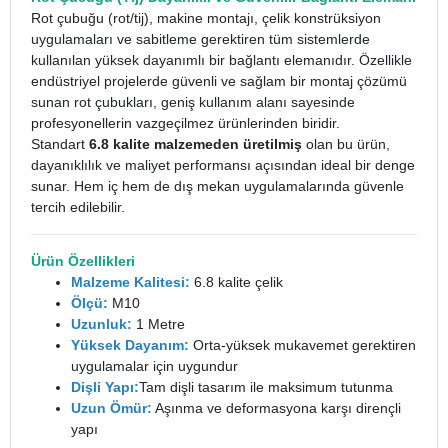
Rot çubuğu (rot/tij), makine montajı, çelik konstrüksiyon
uygulamaları ve sabitleme gerektiren tüm sistemlerde
kullanılan yüksek dayanımlı bir bağlantı elemanıdır. Özellikle
endüstriyel projelerde güvenli ve sağlam bir montaj çözümü
sunan rot çubukları, geniş kullanım alanı sayesinde
profesyonellerin vazgeçilmez ürünlerinden biridir.
Standart
6.8 kalite malzemeden üretilmiş
olan bu ürün,
dayanıklılık ve maliyet performansı açısından ideal bir denge
sunar. Hem iç hem de dış mekan uygulamalarında güvenle
tercih edilebilir.
Ürün Özellikleri
Malzeme Kalitesi:
6.8 kalite çelik
Ölçü:
M10
Uzunluk:
1 Metre
Yüksek Dayanım:
Orta-yüksek mukavemet gerektiren
uygulamalar için uygundur
Dişli Yapı:
Tam dişli tasarım ile maksimum tutunma
Uzun Ömür:
Aşınma ve deformasyona karşı dirençli
yapı