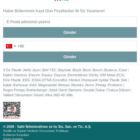
Haber Bültenimize Kayıt Olun Fırsatlardan İlk Siz Yararlanın!
Gönder
Gönder
3 Öz Plastik
Airfel
Ayen
BAY-TEC
Baymak
Beybi
Beze
Bosch
Buderus
Case
Daikin
Danfoss
Daxom
Daylux
Dayson
Demirdöküm
Derby
DM Metal
ECA
Emir Plastik
ERG
ESKA
ETNA
Grundfos
Henkel
Honeywell
Işıldar Plastik
İtek
Kalde
Karbosan
KAS
Magmaweld
Metsan
Moneks
Norm
Pimtaş
Protherm
Regen Pompa
Rothenberger
Selsil
Serel
Siemens
Soudal
Sukar
Trakya Döküm
Vaillant
Viessmann
Visam
Vitra
WD-40
Wilo
© 2026 - Safir İklimlendirme ve Isı Sis. San. ve Tic. A.Ş.
Gizlilik ve Kişisel Verilerin Korunması Politikası
Kullanım Koşulları
Çerez Ayarları