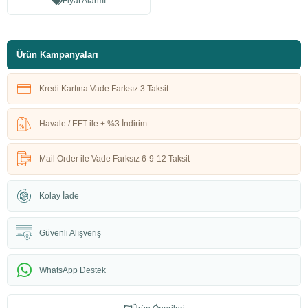
Fiyat Alarmı
Ürün Kampanyaları
Kredi Kartına Vade Farksız 3 Taksit
Havale / EFT ile + %3 İndirim
Mail Order ile Vade Farksız 6-9-12 Taksit
Kolay İade
Güvenli Alışveriş
WhatsApp Destek