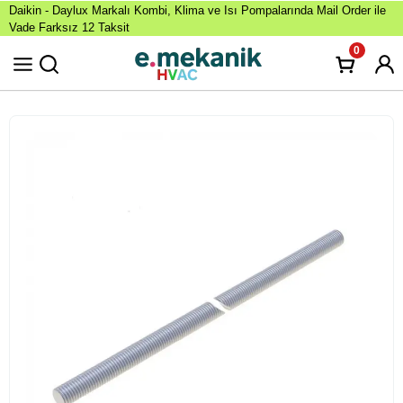
Daikin - Daylux Markalı Kombi, Klima ve Isı Pompalarında Mail Order ile
Vade Farksız 12 Taksit
0