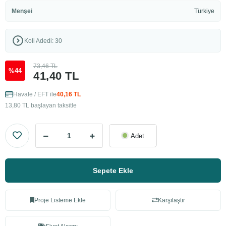
Menşei
Türkiye
Koli Adedi: 30
73,46 TL
%44
41,40 TL
Havale / EFT ile
40,16 TL
13,80 TL başlayan taksitle
Adet
Sepete Ekle
Proje Listeme Ekle
Karşılaştır