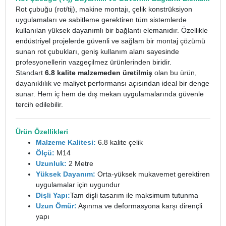
Rot çubuğu (rot/tij), makine montajı, çelik konstrüksiyon
uygulamaları ve sabitleme gerektiren tüm sistemlerde
kullanılan yüksek dayanımlı bir bağlantı elemanıdır. Özellikle
endüstriyel projelerde güvenli ve sağlam bir montaj çözümü
sunan rot çubukları, geniş kullanım alanı sayesinde
profesyonellerin vazgeçilmez ürünlerinden biridir.
Standart
6.8 kalite malzemeden üretilmiş
olan bu ürün,
dayanıklılık ve maliyet performansı açısından ideal bir denge
sunar. Hem iç hem de dış mekan uygulamalarında güvenle
tercih edilebilir.
Ürün Özellikleri
Malzeme Kalitesi:
6.8 kalite çelik
Ölçü:
M14
Uzunluk:
2 Metre
Yüksek Dayanım:
Orta-yüksek mukavemet gerektiren
uygulamalar için uygundur
Dişli Yapı:
Tam dişli tasarım ile maksimum tutunma
Uzun Ömür:
Aşınma ve deformasyona karşı dirençli
yapı