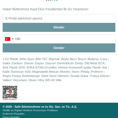
Haber Bültenimize Kayıt Olun Fırsatlardan İlk Siz Yararlanın!
Gönder
Gönder
3 Öz Plastik
Airfel
Ayen
BAY-TEC
Baymak
Beybi
Beze
Bosch
Buderus
Case
Daikin
Danfoss
Daxom
Daylux
Dayson
Demirdöküm
Derby
DM Metal
ECA
Emir Plastik
ERG
ESKA
ETNA
Grundfos
Henkel
Honeywell
Işıldar Plastik
İtek
Kalde
Karbosan
KAS
Magmaweld
Metsan
Moneks
Norm
Pimtaş
Protherm
Regen Pompa
Rothenberger
Selsil
Serel
Siemens
Soudal
Sukar
Trakya Döküm
Vaillant
Viessmann
Visam
Vitra
WD-40
Wilo
© 2026 - Safir İklimlendirme ve Isı Sis. San. ve Tic. A.Ş.
Gizlilik ve Kişisel Verilerin Korunması Politikası
Kullanım Koşulları
Çerez Ayarları