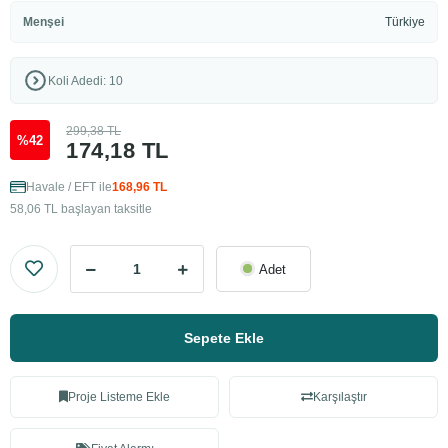
Menşei
Türkiye
Koli Adedi: 10
299,38 TL
%42
174,18 TL
Havale / EFT ile
168,96 TL
58,06 TL başlayan taksitle
Adet
Sepete Ekle
Proje Listeme Ekle
Karşılaştır