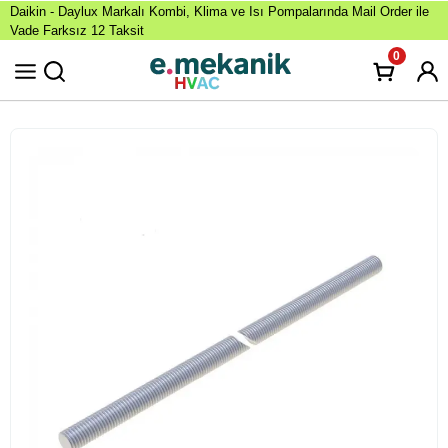
Daikin - Daylux Markalı Kombi, Klima ve Isı Pompalarında Mail Order ile
Vade Farksız 12 Taksit
0