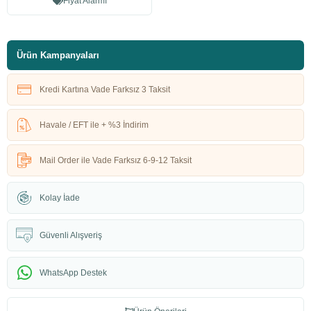
Fiyat Alarmı
Ürün Kampanyaları
Kredi Kartına Vade Farksız 3 Taksit
Havale / EFT ile + %3 İndirim
Mail Order ile Vade Farksız 6-9-12 Taksit
Kolay İade
Güvenli Alışveriş
WhatsApp Destek