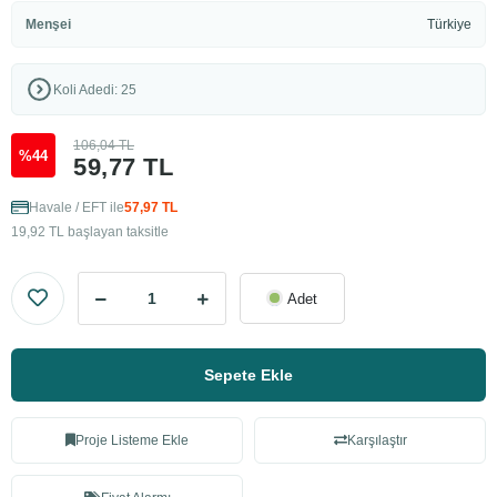
Menşei
Türkiye
Koli Adedi: 25
106,04 TL
%44
59,77 TL
Havale / EFT ile
57,97 TL
19,92 TL başlayan taksitle
Adet
Sepete Ekle
Proje Listeme Ekle
Karşılaştır