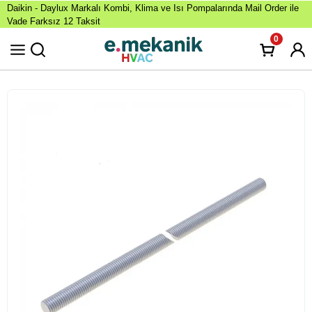
Daikin - Daylux Markalı Kombi, Klima ve Isı Pompalarında Mail Order ile
Vade Farksız 12 Taksit
0