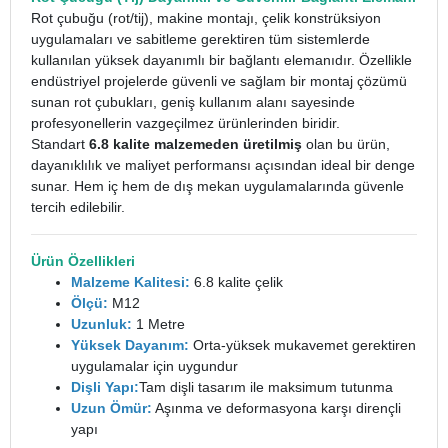
Rot çubuğu (rot/tij), makine montajı, çelik konstrüksiyon
uygulamaları ve sabitleme gerektiren tüm sistemlerde
kullanılan yüksek dayanımlı bir bağlantı elemanıdır. Özellikle
endüstriyel projelerde güvenli ve sağlam bir montaj çözümü
sunan rot çubukları, geniş kullanım alanı sayesinde
profesyonellerin vazgeçilmez ürünlerinden biridir.
Standart
6.8 kalite malzemeden üretilmiş
olan bu ürün,
dayanıklılık ve maliyet performansı açısından ideal bir denge
sunar. Hem iç hem de dış mekan uygulamalarında güvenle
tercih edilebilir.
Ürün Özellikleri
Malzeme Kalitesi:
6.8 kalite çelik
Ölçü:
M12
Uzunluk:
1 Metre
Yüksek Dayanım:
Orta-yüksek mukavemet gerektiren
uygulamalar için uygundur
Dişli Yapı:
Tam dişli tasarım ile maksimum tutunma
Uzun Ömür:
Aşınma ve deformasyona karşı dirençli
yapı