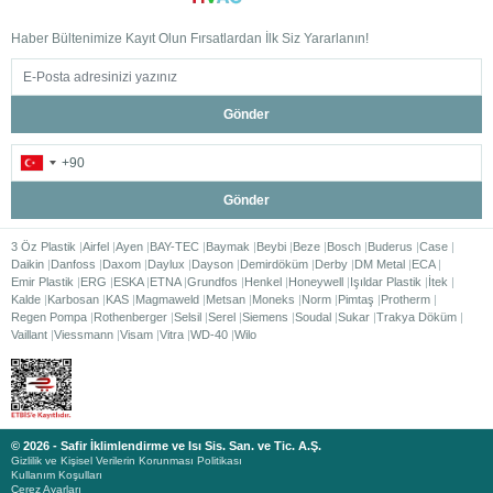
Haber Bültenimize Kayıt Olun Fırsatlardan İlk Siz Yararlanın!
Gönder
Gönder
3 Öz Plastik
Airfel
Ayen
BAY-TEC
Baymak
Beybi
Beze
Bosch
Buderus
Case
Daikin
Danfoss
Daxom
Daylux
Dayson
Demirdöküm
Derby
DM Metal
ECA
Emir Plastik
ERG
ESKA
ETNA
Grundfos
Henkel
Honeywell
Işıldar Plastik
İtek
Kalde
Karbosan
KAS
Magmaweld
Metsan
Moneks
Norm
Pimtaş
Protherm
Regen Pompa
Rothenberger
Selsil
Serel
Siemens
Soudal
Sukar
Trakya Döküm
Vaillant
Viessmann
Visam
Vitra
WD-40
Wilo
© 2026 - Safir İklimlendirme ve Isı Sis. San. ve Tic. A.Ş.
Gizlilik ve Kişisel Verilerin Korunması Politikası
Kullanım Koşulları
Çerez Ayarları