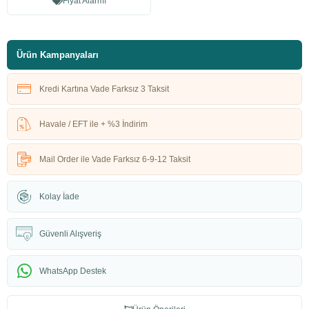
Fiyat Alarmı
Ürün Kampanyaları
Kredi Kartına Vade Farksız 3 Taksit
Havale / EFT ile + %3 İndirim
Mail Order ile Vade Farksız 6-9-12 Taksit
Kolay İade
Güvenli Alışveriş
WhatsApp Destek