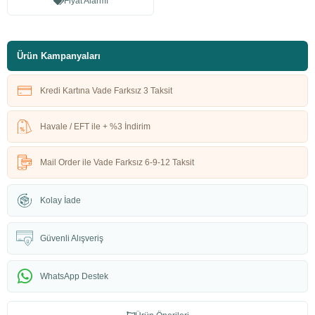
Fiyat Alarmı
Ürün Kampanyaları
Kredi Kartına Vade Farksız 3 Taksit
Havale / EFT ile + %3 İndirim
Mail Order ile Vade Farksız 6-9-12 Taksit
Kolay İade
Güvenli Alışveriş
WhatsApp Destek