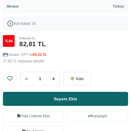
Menşei
Türkiye
Koli Adedi: 20
146,92 TL
%44
82,81 TL
Havale / EFT ile
80,32 TL
27,60 TL başlayan taksitle
Adet
Sepete Ekle
Proje Listeme Ekle
Karşılaştır