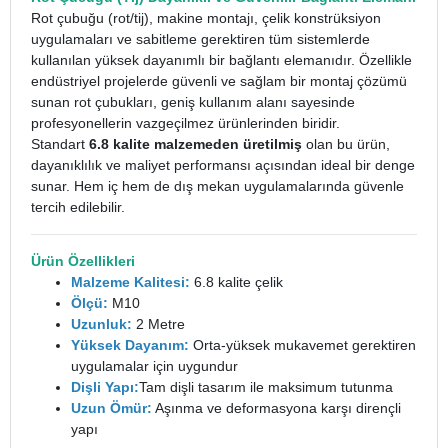
Rot çubuğu (rot/tij), makine montajı, çelik konstrüksiyon
uygulamaları ve sabitleme gerektiren tüm sistemlerde
kullanılan yüksek dayanımlı bir bağlantı elemanıdır. Özellikle
endüstriyel projelerde güvenli ve sağlam bir montaj çözümü
sunan rot çubukları, geniş kullanım alanı sayesinde
profesyonellerin vazgeçilmez ürünlerinden biridir.
Standart
6.8 kalite malzemeden üretilmiş
olan bu ürün,
dayanıklılık ve maliyet performansı açısından ideal bir denge
sunar. Hem iç hem de dış mekan uygulamalarında güvenle
tercih edilebilir.
Ürün Özellikleri
Malzeme Kalitesi:
6.8 kalite çelik
Ölçü:
M10
Uzunluk:
2 Metre
Yüksek Dayanım:
Orta-yüksek mukavemet gerektiren
uygulamalar için uygundur
Dişli Yapı:
Tam dişli tasarım ile maksimum tutunma
Uzun Ömür:
Aşınma ve deformasyona karşı dirençli
yapı