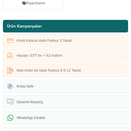
Fiyat Alarmı
Ürün Kampanyaları
Kredi Kartına Vade Farksız 3 Taksit
Havale / EFT ile + %3 İndirim
Mail Order ile Vade Farksız 6-9-12 Taksit
Kolay İade
Güvenli Alışveriş
WhatsApp Destek