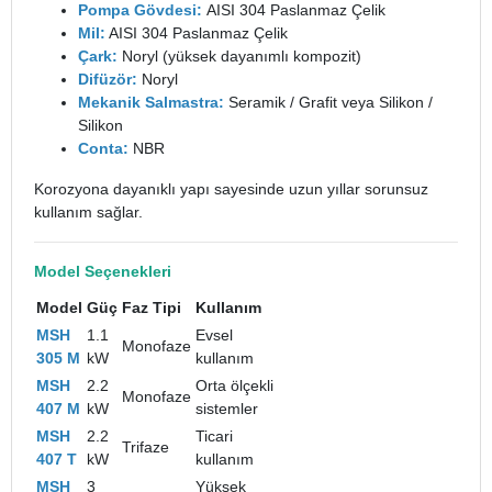
Pompa Gövdesi:
AISI 304 Paslanmaz Çelik
Mil:
AISI 304 Paslanmaz Çelik
Çark:
Noryl (yüksek dayanımlı kompozit)
Difüzör:
Noryl
Mekanik Salmastra:
Seramik / Grafit veya Silikon /
Silikon
Conta:
NBR
Korozyona dayanıklı yapı sayesinde uzun yıllar sorunsuz
kullanım sağlar.
Model Seçenekleri
Model
Güç
Faz Tipi
Kullanım
MSH
1.1
Evsel
Monofaze
305 M
kW
kullanım
MSH
2.2
Orta ölçekli
Monofaze
407 M
kW
sistemler
MSH
2.2
Ticari
Trifaze
407 T
kW
kullanım
MSH
3
Yüksek