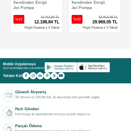
Kendinden Emişli
Kendinden Emişli
Jet Pompa
Jet Pompa
21.412,82 TL
52.813,39 TL
%43
%43
12.198,84 TL
29.969,05 TL
Peşin Fiyatına x 3 Taksit
Peşin Fiyatına x 3 Taksit
Mobile Uygulamaya
özel avantajlardan yararlanın!
X
Takipte Kal!
Güvenli Alışveriş
3D Secure ve 256 Bit SSL ile alışverişte tam güvenlik sağlar.
Hızlı Gönderi
Hızlı kargo ile siparişlerinizi en kısa sürede ulaştırırız.
Parçalı Ödeme