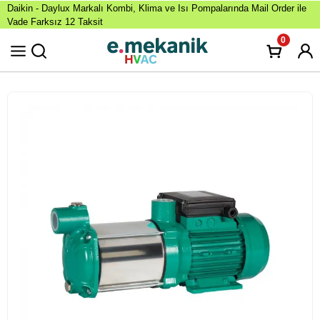
Daikin - Daylux Markalı Kombi, Klima ve Isı Pompalarında Mail Order ile
Vade Farksız 12 Taksit
0