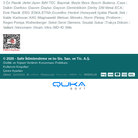
3 Öz Plastik
Airfel
Ayen
BAY-TEC
Baymak
Beybi
Beze
Bosch
Buderus
Case
Daikin
Danfoss
Daxom
Daylux
Dayson
Demirdöküm
Derby
DM Metal
ECA
Emir Plastik
ERG
ESKA
ETNA
Grundfos
Henkel
Honeywell
Işıldar Plastik
İtek
Kalde
Karbosan
KAS
Magmaweld
Metsan
Moneks
Norm
Pimtaş
Protherm
Regen Pompa
Rothenberger
Selsil
Serel
Siemens
Soudal
Sukar
Trakya Döküm
Vaillant
Viessmann
Visam
Vitra
WD-40
Wilo
© 2026 - Safir İklimlendirme ve Isı Sis. San. ve Tic. A.Ş.
Gizlilik ve Kişisel Verilerin Korunması Politikası
Kullanım Koşulları
Çerez Ayarları