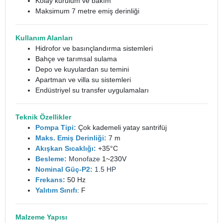
Kolay kurulum ve bakım
Maksimum 7 metre emiş derinliği
Kullanım Alanları
Hidrofor ve basınçlandırma sistemleri
Bahçe ve tarımsal sulama
Depo ve kuyulardan su temini
Apartman ve villa su sistemleri
Endüstriyel su transfer uygulamaları
Teknik Özellikler
Pompa Tipi:
Çok kademeli yatay santrifüj
Maks. Emiş Derinliği:
7 m
Akışkan Sıcaklığı:
+35°C
Besleme:
Monofaze
1~230V
Nominal Güç-P2:
1.5 HP
Frekans:
50 Hz
Yalıtım Sınıfı
: F
Malzeme Yapısı