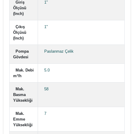
Giriş
1"
Ölçüsü
(Inch)
Çıkış
1"
Ölçüsü
(Inch)
Pompa
Paslanmaz Çelik
Gövdesi
Mak. Debi
5.0
m³/h
Mak.
58
Basma
Yüksekliği
Mak.
7
Emme
Yüksekliği