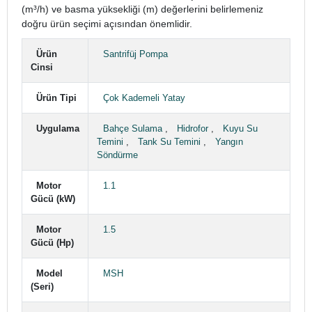
(m³/h) ve basma yüksekliği (m) değerlerini belirlemeniz
doğru ürün seçimi açısından önemlidir.
Ürün
Santrifüj Pompa
Cinsi
Ürün Tipi
Çok Kademeli Yatay
Uygulama
Bahçe Sulama
,
Hidrofor
,
Kuyu Su
Temini
,
Tank Su Temini
,
Yangın
Söndürme
Motor
1.1
Gücü (kW)
Motor
1.5
Gücü (Hp)
Model
MSH
(Seri)