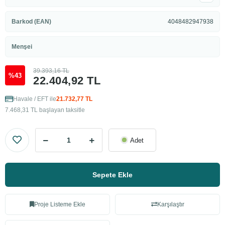
Barkod (EAN)
4048482947938
Menşei
39.393,16 TL
%43
22.404,92 TL
Havale / EFT ile
21.732,77 TL
7.468,31 TL başlayan taksitle
Adet
Sepete Ekle
Proje Listeme Ekle
Karşılaştır