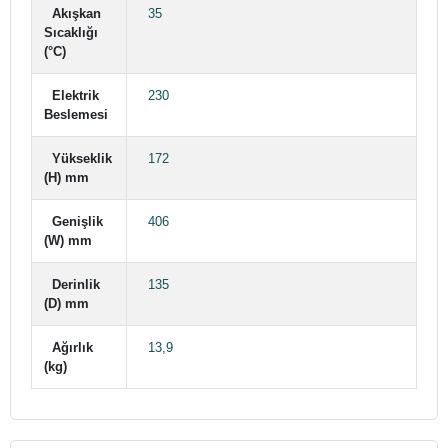
Akışkan
35
Sıcaklığı
(°C)
Elektrik
230
Beslemesi
Yükseklik
172
(H) mm
Genişlik
406
(W) mm
Derinlik
135
(D) mm
Ağırlık
13,9
(kg)